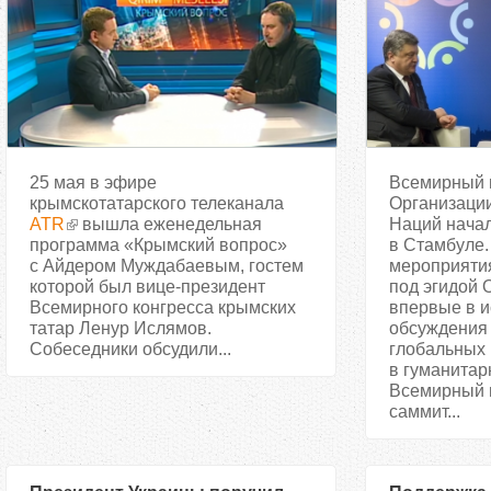
25 мая в эфире
Всемирный 
крымскотатарского телеканала
Организаци
ATR
вышла еженедельная
Наций начал
программа «Крымский вопрос»
в Стамбуле.
с Айдером Муждабаевым, гостем
мероприятия
которой был вице-президент
под эгидой
Всемирного конгресса крымских
впервые в и
татар Ленур Ислямов.
обсуждения
Собеседники обсудили...
глобальных
в гуманитар
Всемирный 
саммит...