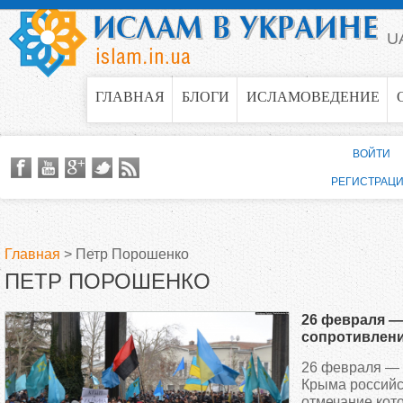
Jump to navigation
U
ГЛАВНАЯ
БЛОГИ
ИСЛАМОВЕДЕНИЕ
ВОЙТИ
РЕГИСТРАЦ
Главная
>
Петр Порошенко
ПЕТР ПОРОШЕНКО
В
26 февраля —
ы
сопротивлен
российской о
26 февраля — 
з
Крыма российс
отмечание кот