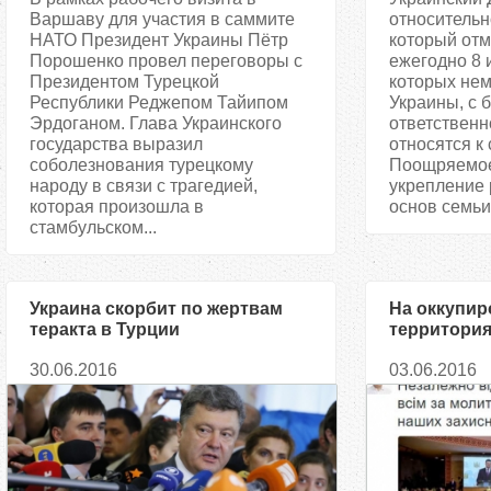
Варшаву для участия в саммите
относительн
НАТО Президент Украины Пётр
который отм
Порошенко провел переговоры с
ежегодно 8 
Президентом Турецкой
которых нем
Республики Реджепом Тайипом
Украины, с 
Эрдоганом. Глава Украинского
ответственн
государства выразил
относятся к 
соболезнования турецкому
Поощряемо
народу в связи с трагедией,
укрепление 
которая произошла в
основ семьи 
стамбульском...
Украина скорбит по жертвам
На оккупи
теракта в Турции
территория
преследуют
30.06.2016
03.06.2016
иудеев, пр
КП и УГКЦ,