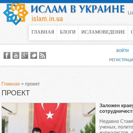
Jump to navigation
U
ГЛАВНАЯ
БЛОГИ
ИСЛАМОВЕДЕНИЕ
ВОЙТИ
РЕГИСТРАЦ
Главная
>
проект
ПРОЕКТ
В
Заложен крае
ы
сотрудничест
Стамбульским
Недавно Стам
з
культуры и у
ученых, полито
Переяслава
журналистов, 