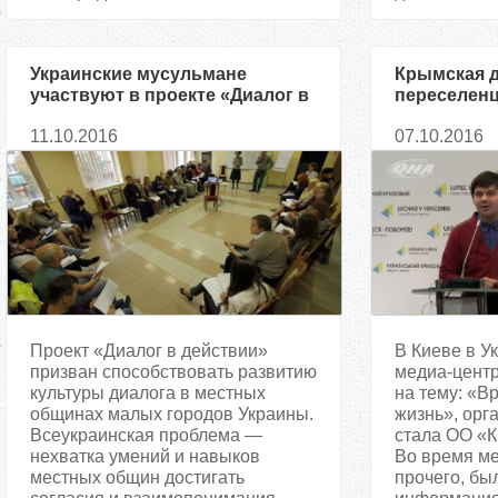
Украинские мусульмане
Крымская д
участвуют в проекте «Диалог в
переселенц
действии»
на землю
11.10.2016
07.10.2016
Проект «Диалог в действии»
В Киеве в У
призван способствовать развитию
медиа-центр
культуры диалога в местных
на тему: «В
общинах малых городов Украины.
жизнь», орг
Всеукраинская проблема —
стала ОО «К
нехватка умений и навыков
Во время ме
местных общин достигать
прочего, бы