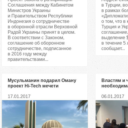
Соглашения между Кабинетом
в Турции, в
Министров Украины
в рамках бо
и Правительством Республики
«Дипломатия
Индонезия о сотрудничестве
о том, что в
в оборонной отрасли Верховной
Турция и Ук
Радой Украины принят в целом.
соглашение
В соответствии с Законом,
выделение 
соглашение об оборонном
в течение 5 
сотрудничестве, подписанное
сообщает...
в 2016 году между
правительствами...
Мусульманин подарил Оману
Властям и 
проект Hi-Tech мечети
необходим
осведомле
17.01.2017
06.01.2017
народах