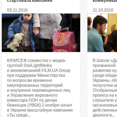
стартовала кампания
коммуникац
поддержки вынужденных
актуальны,
03.11.2016
11.10.2016
переселенцев
ЮНИСЕФ совместно с медиа-
В Школе «Ди
группой StarLightMedia
призванной 
и кинокомпанией FILM.UA Group
развитию ку
при поддержке Министерства
среди общи
по вопросам временно
Украины, об
оккупированных территорий
полусотни а
и внутренне перемещенных лиц
Отобранные
и Управление верховного
проекта на 
комиссара ООН по делам
слушатели у
беженцев (УВБК) 2 ноября начал
организовыв
в Украине масштабную кампанию
действенные
«Ты среди...
диалоги в...