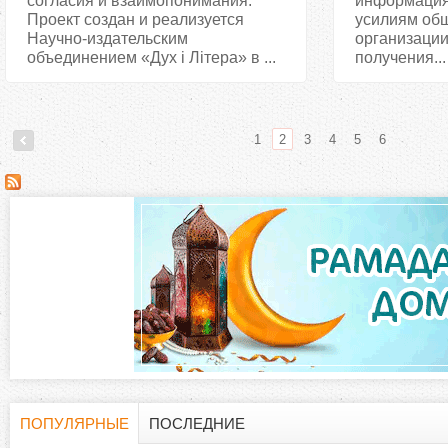
согласия и взаимопонимания.
информация 
Проект создан и реализуется
усилиям об
Научно-издательским
организации
объединением «Дух і Літера» в ...
получения...
1
2
3
4
5
6
С
т
р
а
н
и
ПОПУЛЯРНЫЕ
ПОСЛЕДНИЕ