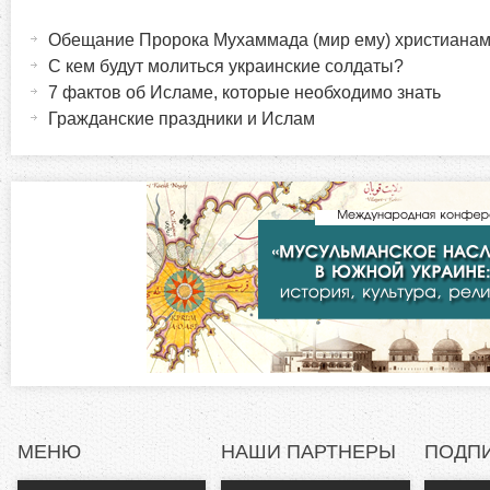
Г
(
ц
а
Обещание Пророка Мухаммада (мир ему) христиана
о
к
ы
С кем будут молиться украинские солдаты?
т
7 фактов об Исламе, которые необходимо знать
р
и
Гражданские праздники и Ислам
в
и
н
а
з
я
в
о
к
л
н
а
д
т
к
а
а
)
МЕНЮ
НАШИ ПАРТНЕРЫ
ПОДП
л