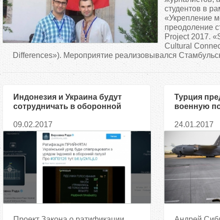
д
студентов в ра
«Укрепление м
преодоление с
е
Project 2017. «
Cultural Connec
с
Differences»). Мероприятие реализовывался Стамбульск
ь
Индонезия и Украина будут
Турция пре
сотрудничать в оборонной
военную по
сфере — Соглашение
$3 млн
09.02.2017
24.01.2017
ратифицировано Верховной
Радой
Проект Закона о ратификации
Андрей Сиби