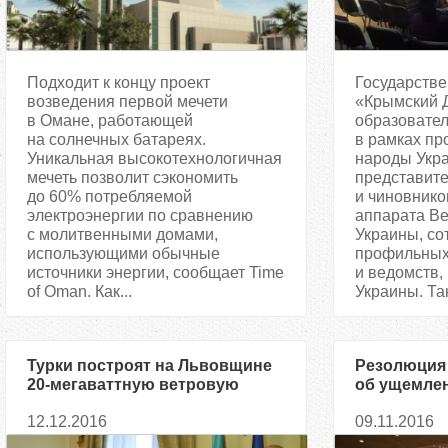
Подходит к концу проект
Государстве
возведения первой мечети
«Крымский 
в Омане, работающей
образовате
на солнечных батареях.
в рамках пр
Уникальная высокотехнологичная
народы Укр
мечеть позволит сэкономить
представите
до 60% потребляемой
и чиновнико
электроэнергии по сравнению
аппарата В
с молитвенными домами,
Украины, со
использующими обычные
профильных
источники энергии, сообщает Time
и ведомств,
of Oman. Как...
Украины. Так
Турки построят на Львовщине
Резолюция
20-мегаваттную ветровую
об ущемлен
электростанцию
Крыму стол
12.12.2016
09.11.2016
негативиз