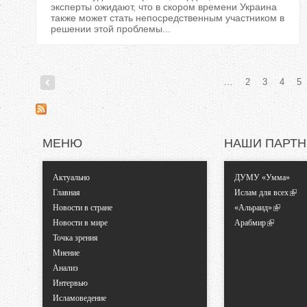
экcперты ожидают, что в скором времени Украина
также может стать непосредственным участником в
решении этой проблемы...
…
2
3
4
5
С
т
МЕНЮ
НАШИ ПАРТ
р
Актуально
ДУМУ «Умма»
а
Главная
Ислам для всех
Новости в стране
«Альраид»
н
Новости в мире
Арабмир
Точка зрения
и
Мнение
Анализ
ц
Интервью
Исламоведение
ы