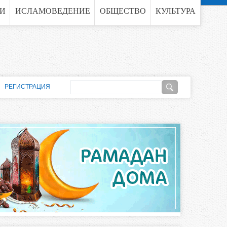
ГИ
ИСЛАМОВЕДЕНИЕ
ОБЩЕСТВО
КУЛЬТУРА
П
РЕГИСТРАЦИЯ
о
Ф
и
о
с
к
р
м
а
п