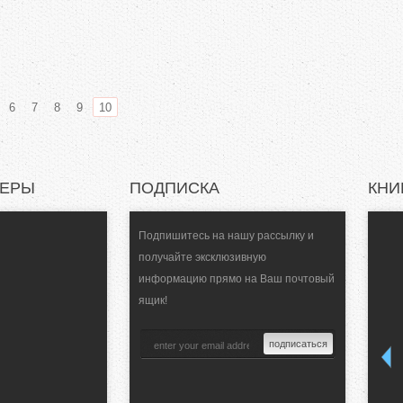
6
7
8
9
10
НЕРЫ
ПОДПИСКА
КНИ
Подпишитесь на нашу рассылку и
получайте эксклюзивную
информацию прямо на Ваш почтовый
ящик!