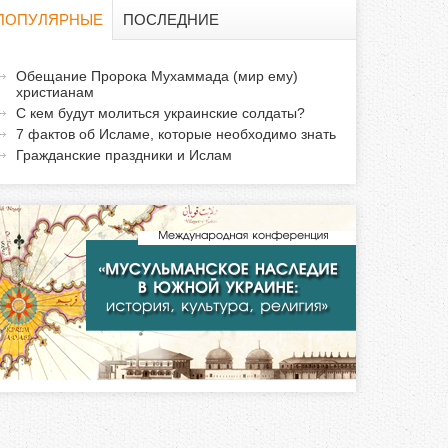
о
ПОПУЛЯРНЫЕ
ПОСЛЕДНИЕ
и
а
Обещание Пророка Мухаммада (мир ему)
с
христианам
к
С кем будут молиться украинские солдаты?
т
к
7 фактов об Исламе, которые необходимо знать
и
Гражданские праздники и Ислам
а
в
н
а
я
в
к
л
а
д
к
а