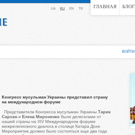
Jump to navigation
ГЛАВНАЯ
БЛО
UA
RU
EN
TR
ВОЙТИ
Конгресс мусульман Украины представил страну
на международном форуме
Представители Конгресса мусульман Украины
Тарик
Сархан
и
Елена Мироненко
были делегатами от
нашей страны на XIV Международном форуме
межрелигиозного диалога в столице Катара Дохе.
Мероприятие должно было состояться еще два года