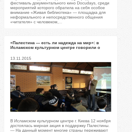
ь
фестиваль документального кино Docudays, среди
мероприятий которого обратила на себя особое
внимание «Живая библиотека» — площадка для
н
неформального и непосредственного общения
«читателя» с человеком,...
е
«Палестина — есть ли надежда на мир»: в
Исламском культурном центре говорили о
палестинской проблеме
в
13.11.2015
к
л
а
д
к
В Исламском культурном центре г. Киева 12 ноября
достоялась мирная акция в поддержку Палестины.
и
— На данный момент многие страны переживают