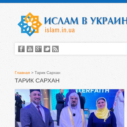
Главная
>
Тарик Сархан
ТАРИК САРХАН
В
ы
з
д