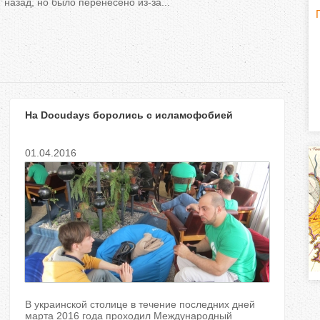
назад, но было перенесено из-за...
Г
(
о
р
На Docudays боролись с исламофобией
и
з
01.04.2016
о
н
т
а
л
В украинской столице в течение последних дней
марта 2016 года проходил Международный
)