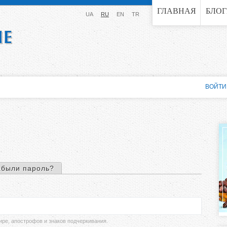
Jump to navigation
ГЛАВНАЯ
БЛО
UA
RU
EN
TR
ВОЙТИ
абыли пароль?
ире, апострофов и знаков подчеркивания.