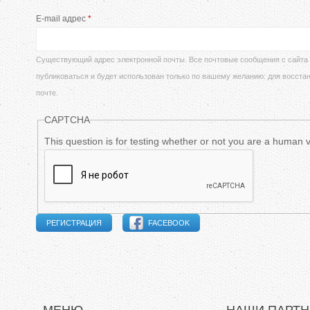
е
E-mail адрес
*
в
с
н
ь
Существующий адрес электронной почты. Все почтовые сообщения с сайта б
публиковаться и будет использован только по вашему желанию: для восста
ы
почте.
е
CAPTCHA
в
This question is for testing whether or not you are a human
к
л
а
FACEBOOK
д
к