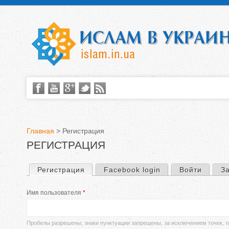
Главная
>
Регистрация
РЕГИСТРАЦИЯ
В
ы
Регистрация
(активная вкладка)
Facebook login
Войти
З
Г
з
Имя пользователя
*
л
д
а
Пробелы разрешены; знаки пунктуации запрещены, за исключением точек, т