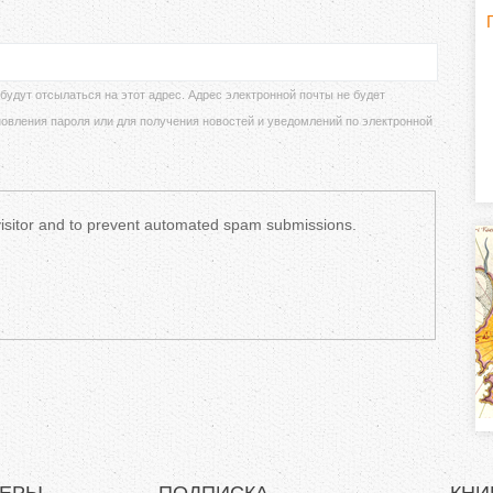
Г
(
о
удут отсылаться на этот адрес. Адрес электронной почты не будет
новления пароля или для получения новостей и уведомлений по электронной
р
и
 visitor and to prevent automated spam submissions.
з
о
н
т
а
л
)