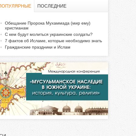
о
ПОПУЛЯРНЫЕ
ПОСЛЕДНИЕ
и
а
Обещание Пророка Мухаммада (мир ему)
с
христианам
к
С кем будут молиться украинские солдаты?
т
к
7 фактов об Исламе, которые необходимо знать
и
Гражданские праздники и Ислам
а
в
н
а
я
в
к
л
а
д
к
а