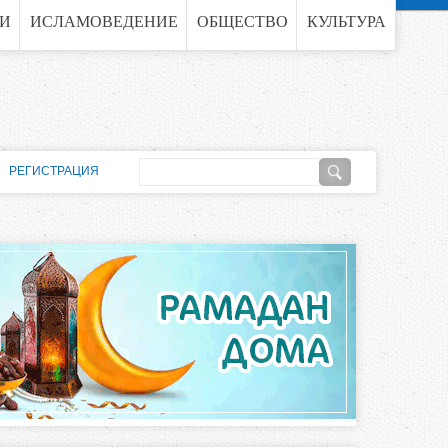
ГИ
ИСЛАМОВЕДЕНИЕ
ОБЩЕСТВО
КУЛЬТУРА
П
РЕГИСТРАЦИЯ
о
Ф
и
о
с
к
р
м
а
п