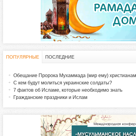
д
к
и
ПОПУЛЯРНЫЕ
ПОСЛЕДНИЕ
Г
(
а
Обещание Пророка Мухаммада (мир ему) христиана
о
к
С кем будут молиться украинские солдаты?
т
7 фактов об Исламе, которые необходимо знать
р
и
Гражданские праздники и Ислам
в
и
н
а
з
я
в