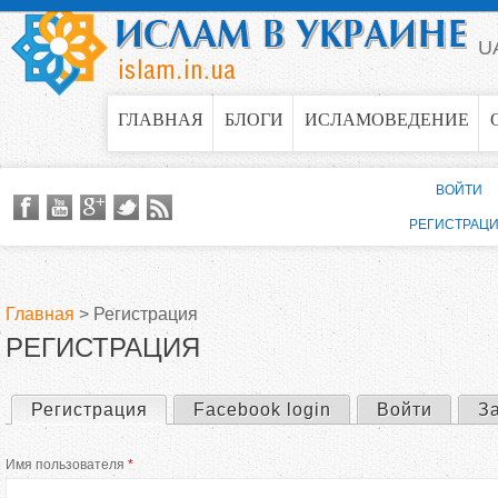
Jump to navigation
U
ГЛАВНАЯ
БЛОГИ
ИСЛАМОВЕДЕНИЕ
ВОЙТИ
РЕГИСТРАЦ
Главная
>
Регистрация
РЕГИСТРАЦИЯ
В
ы
Регистрация
(активная вкладка)
Facebook login
Войти
З
Г
з
Имя пользователя
*
л