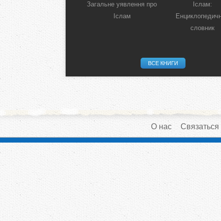
Загальне уявлення про
Іслам:
Іслам
Енциклопедич
словник
ВСЕ КНИГИ
О нас
Связаться