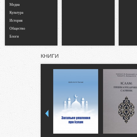
Медиа
к
Культура
История
л
Общество
Блоги
а
д
КНИГИ
к
и