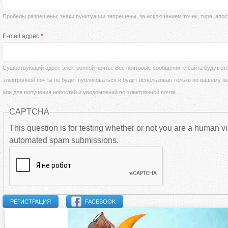
д
Пробелы разрешены; знаки пунктуации запрещены, за исключением точек, тире, апос
а
е
E-mail адрес
*
в
с
н
Существующий адрес электронной почты. Все почтовые сообщения с сайта будут отс
ь
электронной почты не будет публиковаться и будет использован только по вашему ж
ы
или для получения новостей и уведомлений по электронной почте.
CAPTCHA
е
This question is for testing whether or not you are a human vi
automated spam submissions.
в
к
л
FACEBOOK
а