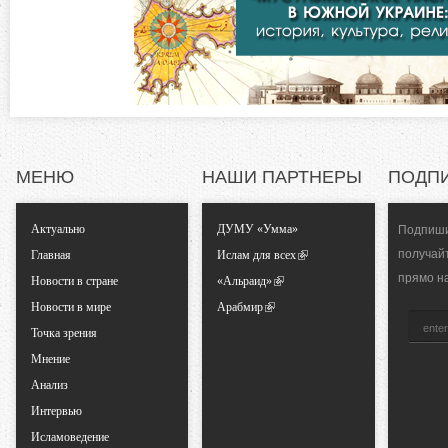
о
к
л
н
а
д
т
к
а
а
)
МЕНЮ
НАШИ ПАРТНЕРЫ
ПОДП
л
Актуально
ДУМУ «Умма»
Подпиши
ь
получай
Главная
Ислам для всех
прямо н
Новости в стране
«Альраид»
н
Новости в мире
Арабмир
Точка зрения
ы
Мнение
е
Анализ
Интервью
в
Исламоведение