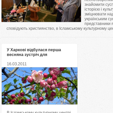
т
знайомити сусп
історією і куль
зміцнювати над
у
українським су
представники 
т
сповідують християнство, в Ісламському культурному цент
У Харкові відбулася перша
весняна зустріч для
мусульманок
16.03.2011
В Ісламському культурному центрі