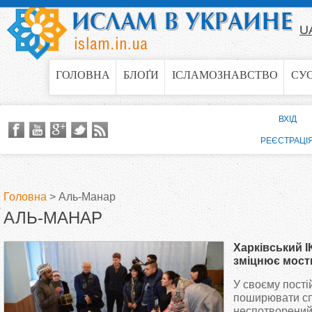
Jump to navigation
U
ГОЛОВНА
БЛОҐИ
ІСЛАМОЗНАВСТВО
СУ
ВХІД
РЕЄСТРАЦІ
Головна
>
Аль-Манар
АЛЬ-МАНАР
В
Харківський 
и
зміцнює мости
українським 
У своєму пості
є
поширювати сп
неспотворений