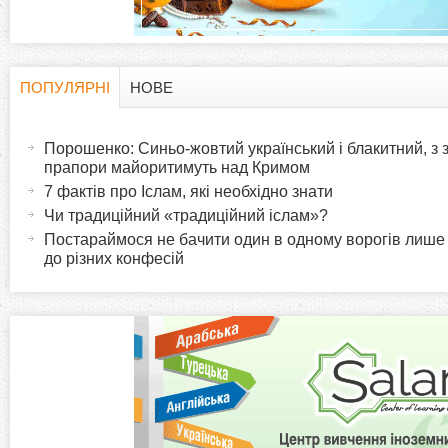
і
н
ПОПУЛЯРНІ
НОВЕ
H
(
к
а
Порошенко: Синьо-жовтий український і блакитний, з
o
к
прапори майоритимуть над Кримом
и
т
7 фактів про Іслам, які необхідно знати
r
и
Чи традиційний «традиційний іслам»?
в
Постараймося не бачити один в одному ворогів лише
i
до різних конфесій
н
а
z
в
к
o
л
а
n
д
к