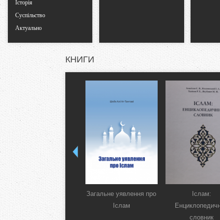
Історія
Суспільство
Актуально
КНИГИ
Загальне уявлення про
Іслам:
Іслам
Енциклопедич
словник