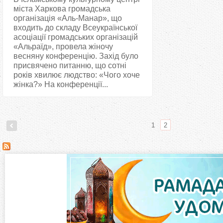
міста Харкова громадська
організація «Аль-Манар», що
входить до складу Всеукраїнської
асоціації громадських організацій
«Альраїд», провела жіночу
весняну конференцію. Захід було
присвячено питанню, що сотні
років хвилює людство: «Чого хоче
жінка?» На конференції...
1
2
С
т
о
р