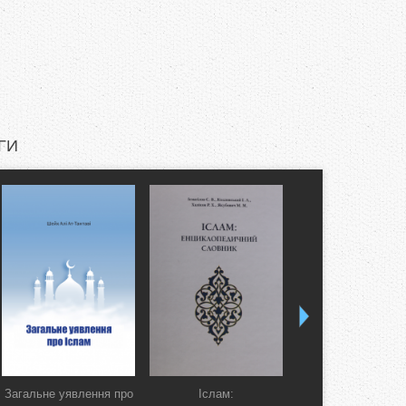
ГИ
Загальне уявлення про
Іслам:
Коран. Перекла