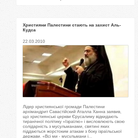
Християни Палестини стають на захист Аль-
Кудса
22.03.2010
Лідер християнської громади Палестини
архімандрит Савастійский Аталла Ханна заявив,
що християнські церкви Єрусалиму відкидають
тиранічної політику «Ізраїлю» і висловлюють свою
солідарність з мусульманами, святині яких
піддаються жорстоким атакам з боку ізраїльської
держави. «Всі ми - мусульмани і...