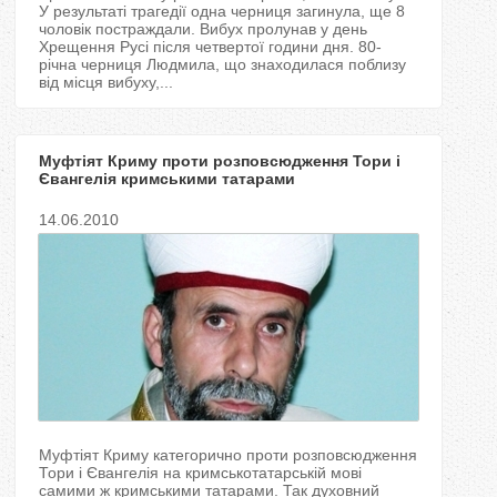
T
У результаті трагедії одна черниця загинула, ще 8
чоловік постраждали. Вибух пролунав у день
Хрещення Русі після четвертої години дня. 80-
a
річна черниця Людмила, що знаходилася поблизу
від місця вибуху,...
b
s
Муфтіят Криму проти розповсюдження Тори і
Євангелія кримськими татарами
14.06.2010
Муфтіят Криму категорично проти розповсюдження
Тори і Євангелія на кримськотатарській мові
самими ж кримськими татарами. Так духовний