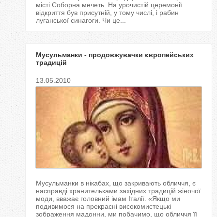
місті Соборна мечеть. На урочистій церемонії
відкриття був присутній, у тому числі, і рабин
луганської синагоги. Чи це...
Мусульманки - продовжувачки європейських
традицій
13.05.2010
Мусульманки в нікабах, що закривають обличчя, є
насправді хранительками західних традицій жіночої
моди, вважає головний імам Італії. «Якщо ми
подивимося на прекрасні високомистецькі
зображення мадонни, ми побачимо, що обличчя її