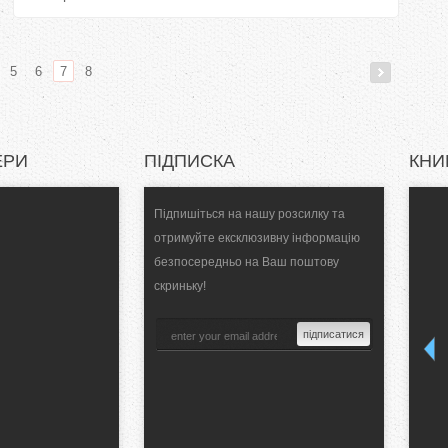
5
6
7
8
ЕРИ
ПІДПИСКА
КНИ
Підпишіться на нашу розсилку та
отримуйте ексклюзивну інформацію
безпосередньо на Ваш поштову
скриньку!