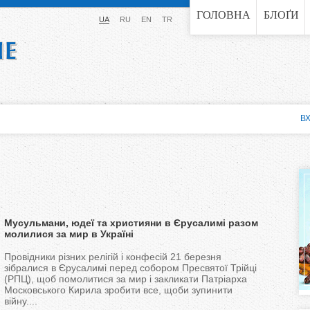
Jump to navigation
ГОЛОВНА
БЛОҐИ
UA
RU
EN
TR
ВХ
Мусульмани, юдеї та християни в Єрусалимі разом
молилися за мир в Україні
Провідники різних релігій і конфесій 21 березня
зібралися в Єрусалимі перед собором Пресвятої Трійці
(РПЦ), щоб помолитися за мир і закликати Патріарха
Московського Кирила зробити все, щоби зупинити
війну....