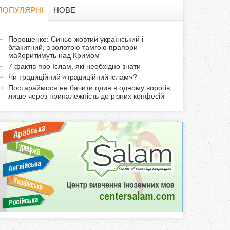
в
ПОПУЛЯРНІ
НОВЕ
а
а
Порошенко: Синьо-жовтий український і
ф
блакитний, з золотою тамгою прапори
к
майоритимуть над Кримом
т
о
7 фактів про Іслам, які необхідно знати
и
Чи традиційний «традиційний іслам»?
р
в
Постараймося не бачити один в одному ворогів
лише через приналежність до різних конфесій
н
м
а
в
а
к
л
а
д
к
а