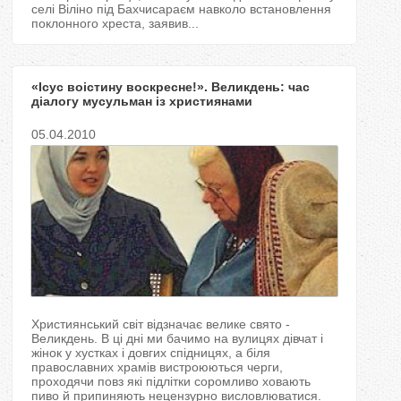
селі Віліно під Бахчисараєм навколо встановлення
поклонного хреста, заявив...
«Ісус воістину воскресне!». Великдень: час
діалогу мусульман із християнами
05.04.2010
Християнський світ відзначає велике свято -
Великдень. В ці дні ми бачимо на вулицях дівчат і
жінок у хустках і довгих спідницях, а біля
православних храмів вистроюються черги,
проходячи повз які підлітки соромливо ховають
пиво й припиняють нецензурно висловлюватися.