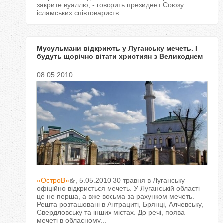
закрите вуаллю, - говорить президент Союзу
ісламських співтовариств...
Мусульмани відкриють у Луганську мечеть. І
будуть щорічно вітати християн з Великоднем
08.05.2010
«ОстроВ»
, 5.05.2010 30 травня в Луганську
офіційно відкриється мечеть. У Луганській області
це не перша, а вже восьма за рахунком мечеть.
Решта розташовані в Антрациті, Брянці, Алчевську,
Свердловську та інших містах. До речі, поява
мечеті в обласному...