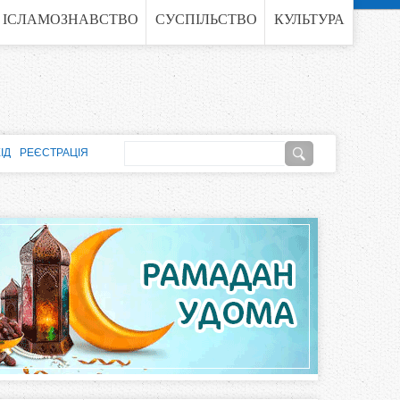
ІСЛАМОЗНАВСТВО
СУСПІЛЬСТВО
КУЛЬТУРА
П
ІД
РЕЄСТРАЦІЯ
о
П
ш
о
у
к
ш
у
к
о