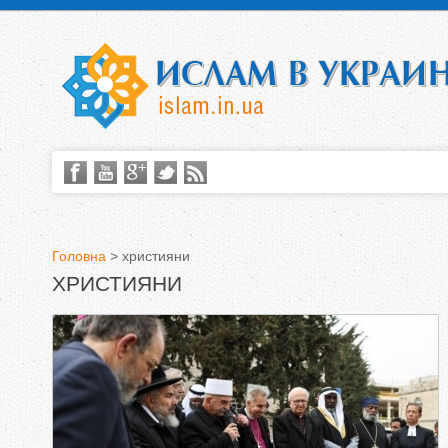
Головна
>
християни
ХРИСТИЯНИ
В
и
є
т