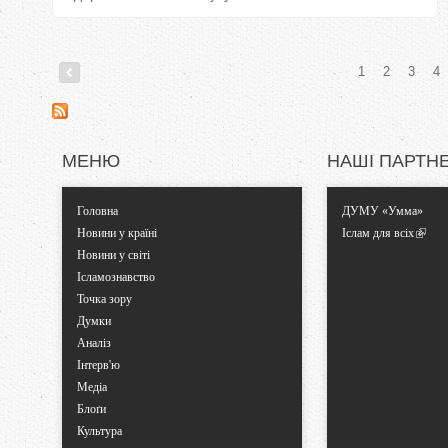
1
2
3
4
С
т
МЕНЮ
НАШІ ПАРТН
о
Головна
ДУМУ «Умма»
р
Новини у країні
Іслам для всіх
Новини у світі
і
Ісламознавство
Точка зору
н
Думки
Аналіз
к
Інтерв'ю
Медіа
и
Блоґи
Культура