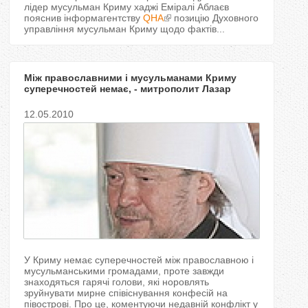
лідер мусульман Криму хаджі Еміралі Аблаєв
пояснив інформагентству
QHA
позицію Духовного
управління мусульман Криму щодо фактів...
Між православними і мусульманами Криму
суперечностей немає, - митрополит Лазар
12.05.2010
У Криму немає суперечностей між православною і
мусульманськими громадами, проте завжди
знаходяться гарячі голови, які норовлять
зруйнувати мирне співіснування конфесій на
півострові. Про це, коментуючи недавній конфлікт у