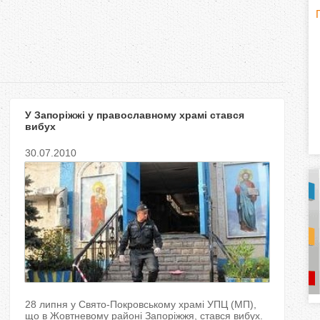
H
(
o
r
У Запоріжжі у православному храмі стався
i
вибух
z
30.07.2010
o
n
t
a
l
)
28 липня у Свято-Покровському храмі УПЦ (МП),
що в Жовтневому районі Запоріжжя, стався вибух.