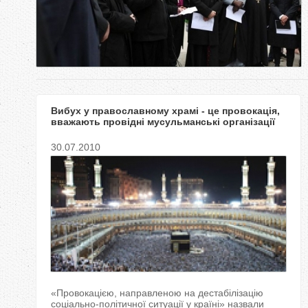
у
т
Вибух у православному храмі - це провокація,
вважають провідні мусульманські організації
України
30.07.2010
«Провокацією, направленою на дестабілізацію
соціально-політичної ситуації у країні» назвали