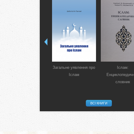
Загальне уявлення про
Іслам:
Іслам
Енциклопедич
словник
ВСІ КНИГИ