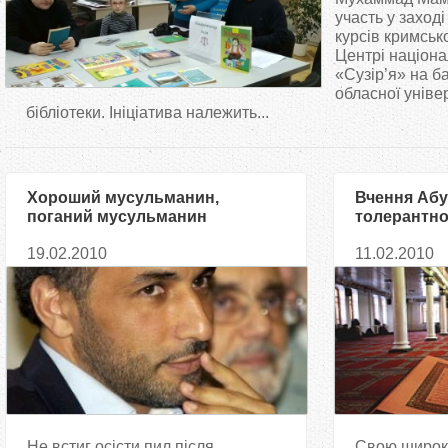
т
участь у заході
курсів кримськ
Центрі націона
у
«Сузір’я» на ба
обласної уніве
т
бібліотеки. Ініціатива належить...
Хороший мусульманин,
Вчення Абу
поганий мусульманин
толерантно
багатоконф
19.02.2010
11.02.2010
суспільстві
Не встиг осісти пил після
Свою широку