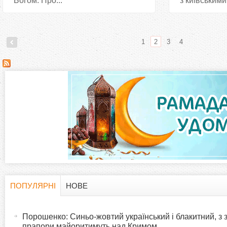
Богом. Про...
з київськими.
1
2
3
4
С
т
о
р
і
н
ПОПУЛЯРНІ
НОВЕ
H
(
к
а
Порошенко: Синьо-жовтий український і блакитний, з
o
к
прапори майоритимуть над Кримом