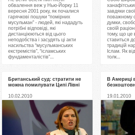
обвалення веж у Нью-Йорку 11
ханафітський
вересня 2001 року, як почалися
завдяки свої
гарячкові пошуки “помірних
поважному 
мусульман” - людей, які нададуть
думки, своб
потрібні відповіді, які
своїй раціон
дистанціюються від цього
тому, що це
неподобства і засудять ці акти
ставиться д
насильства “мусульманських
традицій на
екстремістів”, “ісламських
Іслам. Як ві
фундаменталістів”...
толк...
Британський суд: стратити не
В Америці 
можна помилувати Ципі Лівні
безкоштовн
клініки для
10.02.2010
19.01.2010