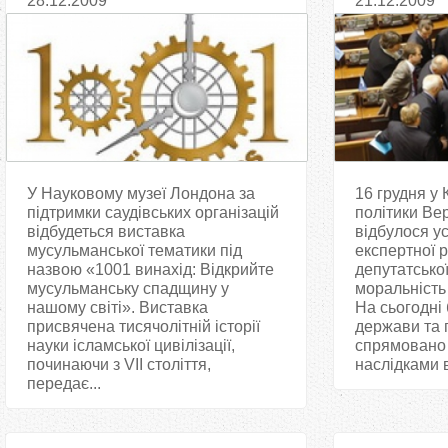
28.12.2009
21.12.2009
засідання
У Науковому музеї Лондона за
16 грудня у 
підтримки саудівських організацій
політики Ве
відбудеться виставка
відбулося у
мусульманської тематики під
експертної 
назвою «1001 винахід: Відкрийте
депутатської
мусульманську спадщину у
моральність 
нашому світі». Виставка
На сьогодні 
присвячена тисячолітній історії
держави та 
науки ісламської цивілізації,
спрямовано 
починаючи з VII століття,
наслідками ві
передає...