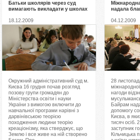
Батьки школярів через суд
Міжнародна
вимагають викладати у школах
надала бла
теорію креаціонізму
соціальним
18.12.2009
04.12.2009
Окружний адміністративний суд м.
28 листопад
Києва 16 грудня почав розгляд
міжнародної
позову групи громадян до
нагоди відз
Міністерства освіти і науки
мусульмансь
України з вимогою включити до
Байрам нада
навчальної програми нарівні з
допомогу со
дарвінівською теорією
Києва, в яки
походження людини теорію
тисяч осіб. 
креаціонізму, яка стверджує, що
заступник г
Землю і все живе на ній створено
Кільчицька п