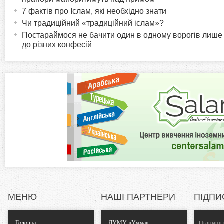
и
т
7 фактів про Іслам, які необхідно знати
r
и
Чи традиційний «традиційний іслам»?
в
Постараймося не бачити один в одному ворогів лише
i
до різних конфесій
н
а
z
в
к
o
л
а
n
д
к
t
а
)
a
l
МЕНЮ
НАШІ ПАРТНЕРИ
ПІДПИ
T
Головна
ДУМУ «Умма»
Підпишіт