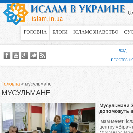
Jump to navigation
U
ГОЛОВНА
БЛОҐИ
ІСЛАМОЗНАВСТВО
СУ
ВХІД
РЕЄСТРАЦІ
Головна
>
мусульмане
МУСУЛЬМАНЕ
В
Мусульмани 
и
допоможуть 
кримськотата
Імам мечеті Іс
є
центру «Віра»
Мухаммад Маму