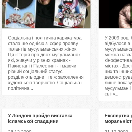
Соціальна і політична карикатура
У 2009 році 
стала ще однією зі сфер прояву
відбулося в 
талантів мусульманських жінок.
мусульмансь
Ця історія про двох мусульманок,
можна назва
які, живучи у різних країнах -
кінофестива
Пакистані і Палестині - і маючи
містах - Досі
різний соціальний статус,
цих та інши
розділяють одне і те ж захоплення
демонструва
художньою творчістю. Соціальна і
лише показу
політична...
мусульман і
світу...
У Лондоні пройде виставка
Експертна 
ісламської спадщини
моральніст
України» п