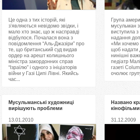
Це одна з тих історій, які
Група амери
з'являються невідомо звідки, і
мусульман з
мало хто знає, що ж насправді
виступила з 
відбулося. Почалася вона з
надання до
повідомлення “Аль-Джазіри” про
«Ми хочемо 
те, що британський суд видав
щоб надати 
ордер на арешт колишнього
нинішні важк
міністра закордонних справ
педіатр Малі
“Ізраїлю” і одного з ініціаторів
газеті Colum
війни у Газі Ципі Лівні. Якийсь
очолює групу
час...
Мусульманські художниці
Названо кр
вирішують проблеми
кінофільми
суспільства за допомогою
13.01.2010
31.12.2009
карикатур