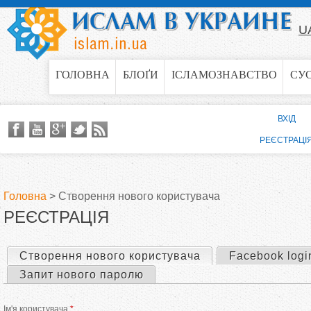
Jump to navigation
U
ГОЛОВНА
БЛОҐИ
ІСЛАМОЗНАВСТВО
СУ
ВХІД
РЕЄСТРАЦІ
Головна
>
Створення нового користувача
РЕЄСТРАЦІЯ
В
и
Створення нового користувача
(активна вкладка)
Facebook logi
П
Запит нового паролю
є
е
Ім'я користувача
*