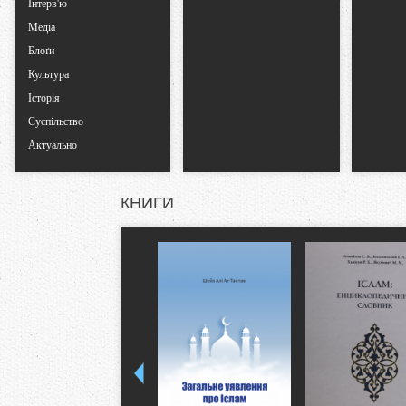
Інтерв'ю
Медіа
Блоґи
Культура
Історія
Суспільство
Актуально
КНИГИ