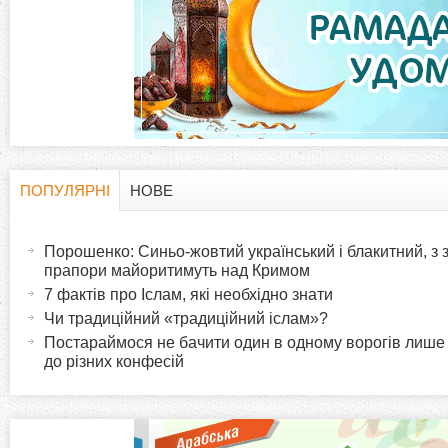
а
д
к
и
ПОПУЛЯРНІ
НОВЕ
H
(
а
Порошенко: Синьо-жовтий український і блакитний, з
o
к
прапори майоритимуть над Кримом
т
7 фактів про Іслам, які необхідно знати
r
и
Чи традиційний «традиційний іслам»?
в
Постараймося не бачити один в одному ворогів лише
i
до різних конфесій
н
а
z
в
к