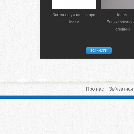
Загальне уявлення про
Іслам:
Іслам
Енциклопедич
словник
ВСІ КНИГИ
Про нас
Зв'язатися