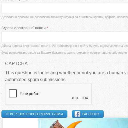
т
р
у
Дозволено пробіли; не дозволено знаки пунктуації за винятком крапок, дефісів, апостр
в
Адреса електронної пошти
*
т
и
Дійсна адреса електронної пошти. Усі повідомлення з сайту будуть надсилатися на цю 
н
буде використано лише за Вашим бажанням для отримання нового паролю або новин
CAPTCHA
н
This question is for testing whether or not you are a human vi
і
automated spam submissions.
в
к
FACEBOOK
л