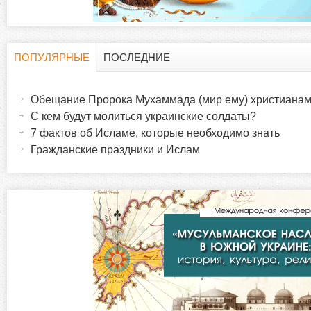
ПОПУЛЯРНЫЕ
ПОСЛЕДНИЕ
Г
(
а
Обещание Пророка Мухаммада (мир ему) христиана
о
к
С кем будут молиться украинские солдаты?
т
7 фактов об Исламе, которые необходимо знать
р
и
Гражданские праздники и Ислам
в
и
н
а
з
я
в
о
к
л
н
а
д
т