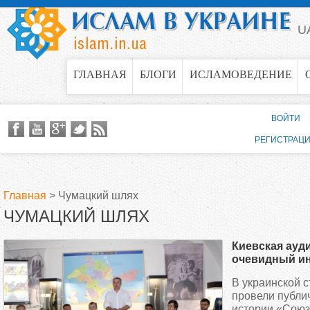
Jump to navigation
U
ГЛАВНАЯ
БЛОГИ
ИСЛАМОВЕДЕНИЕ
ВОЙТИ
РЕГИСТРАЦ
Главная
>
Чумацкий шлях
ЧУМАЦКИЙ ШЛЯХ
В
Киевская ауд
ы
очевидный ин
Крыма
В украинской 
з
провели публи
истории «Союз