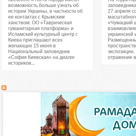
возможность больше узнать об
заповедник
истории Украины, в частности об
27 апреля с
ее контактах с Крымским
масштабного
ханством: ОО «Таврическая
«Чумацкий 
гуманитарная платформа» и
взаимовлиян
Исламский культурный центр г.
украинской 
Киева приглашают всех
Размещенны
желающих 15 июня в
пространств
Национальный заповедник
экспозиции,
«София Киевская» на диалог
отражение в 
историков...