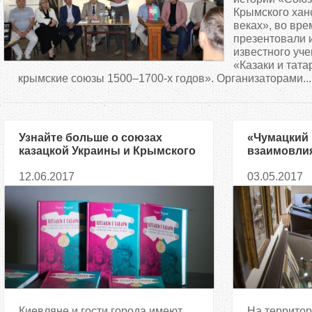
д
Крымского ханс
веках», во вре
презентовали 
е
известного уч
«Казаки и тата
с
крымские союзы 1500–1700-х годов». Организаторами...
ь
Узнайте больше о союзах
«Чумацкий 
казацкой Украины и Крымского
взаимовлия
ханства в XVI–XVIII веках
крымскотат
12.06.2017
03.05.2017
презентова
Киевляне и гости города имеют
На террито