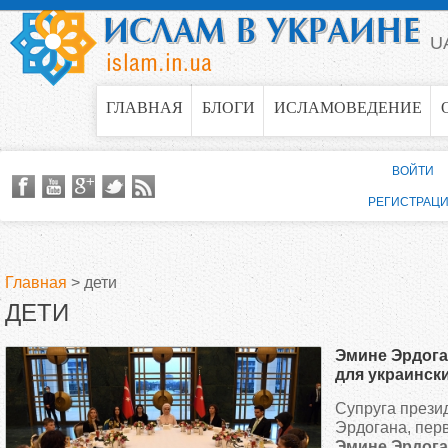
Jump to navigation
U
ГЛАВНАЯ
БЛОГИ
ИСЛАМОВЕДЕНИЕ
ВОЙТИ
РЕГИСТРАЦ
Главная
>
дети
ДЕТИ
В
Эмине Эрдога
ы
для украинск
Супруга прези
з
Эрдогана, пер
Эмине Эрдог