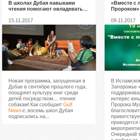
В школах Дубая навыками
«Вместе с
чтения помогают овладевать…
Пророком» 
собаки
маленьких
15.11.2017
09.11.2017
Запорожья
Новая программа, запущенная в
В Исламском
Дубае в сентябре прошлого года,
Запорожье 
поощряет культуру книг среди
поддержива
детей посредством… чтения
интерес юны
собакам! Как сообщает
Gulf
Пророка Му
News
, восемь школ Дубая
благословит
подписались на...
приветствует
проводятся
мероприятия
Очередной т