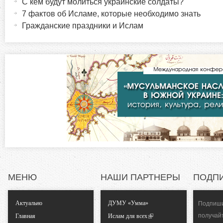
ы
С кем будут молиться украинские солдаты?
т
7 фактов об Исламе, которые необходимо знать
р
и
Гражданские праздники и Ислам
в
и
н
а
з
я
в
о
к
л
н
а
д
т
к
а
а
)
МЕНЮ
НАШИ ПАРТНЕРЫ
ПОДП
л
Актуально
ДУМУ «Умма»
Подпиши
ь
получай
Главная
Ислам для всех