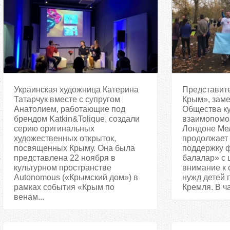
Украинская художница Катерина
Представит
Татарчук вместе с супругом
Крым», заме
Анатолием, работающие под
Общества ку
брендом Katkin&Tolique, создали
взаимопомо
серию оригинальных
Лондоне Ме
художественных открыток,
продолжает
посвященных Крыму. Она была
поддержку 
представлена 22 ноября в
балалар» с 
культурном пространстве
внимание к 
Autonomous («Крымский дом») в
нужд детей 
рамках события «Крым по
Кремля. В ча
венам...