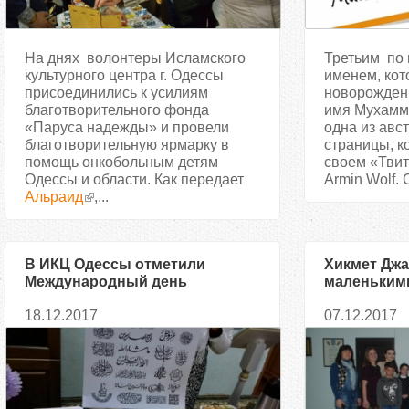
На днях волонтеры Исламского
Третьим по 
культурного центра г. Одессы
именем, кот
присоединились к усилиям
новорожденн
благотворительного фонда
имя Мухамм
«Паруса надежды» и провели
одна из авст
благотворительную ярмарку в
страницы, к
помощь онкобольным детям
своем «Твит
Одессы и области. Как передает
Armin Wolf. 
Альраид
,...
В ИКЦ Одессы отметили
Хикмет Джа
Международный день
маленьким
арабского языка
первый шаг
18.12.2017
07.12.2017
дружбы укр
азербайдж