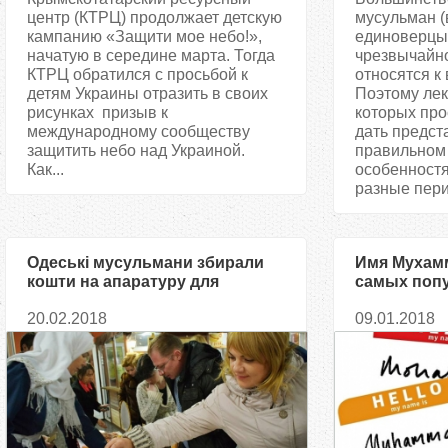
центр (КТРЦ) продолжает детскую
мусульман (
кампанию «Защити мое небо!»,
единоверцы 
начатую в середине марта. Тогда
чрезвычайно
КТРЦ обратился с просьбой к
относятся к
детям Украины отразить в своих
Поэтому лек
рисунках призыв к
которых про
международному сообществу
дать предст
защитить небо над Украиной.
правильном 
Как...
особенностя
разные пери
Одеські мусульмани збирали
Имя Мухамм
кошти на апаратуру для
самых поп
онкохворих дітей
20.02.2018
09.01.2018