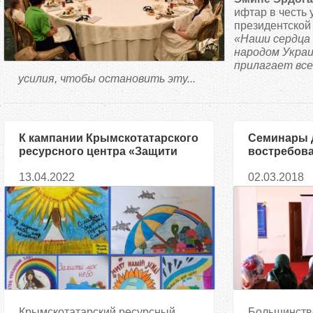
д
ифтар в честь 
президентской
«Наши сердца 
е
народом Украи
прилагает вс
с
усилия, чтобы остановить эту...
ь
К кампании Крымскотатарского
Семинары 
ресурсного центра «Защити
востребова
мое небо!» присоединились
мусульман
13.04.2022
02.03.2018
юные украинцы со всей
страны
Крымскотатарский ресурсный
Большинств