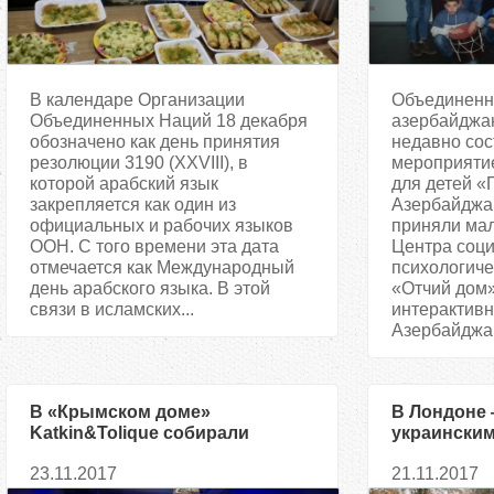
В календаре Организации
Объединенн
Объединенных Наций 18 декабря
азербайджа
обозначено как день принятия
недавно сос
резолюции 3190 (XXVIII), в
мероприяти
которой арабский язык
для детей «
закрепляется как один из
Азербайджан
официальных и рабочих языков
приняли мал
ООН. С того времени эта дата
Центра соци
отмечается как Международный
психологиче
день арабского языка. В этой
«Отчий дом
связи в исламских...
интерактивн
Азербайджан
В «Крымском доме»
В Лондоне
Katkin&Tolique собирали
украинским
деньги для детей
крымскота
23.11.2017
21.11.2017
политзаключенных Кремля