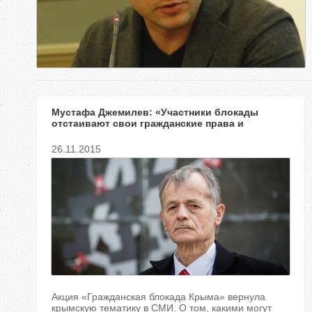
е
с
ь
Мустафа Джемилев: «Участники блокады
отстаивают свои гражданские права и
интересы страны»
26.11.2015
Акция «Гражданская блокада Крыма» вернула
крымскую тематику в СМИ. О том, какими могут