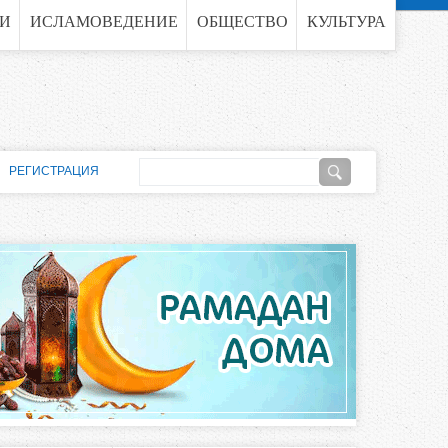
ГИ
ИСЛАМОВЕДЕНИЕ
ОБЩЕСТВО
КУЛЬТУРА
П
РЕГИСТРАЦИЯ
о
Ф
и
о
с
к
р
м
а
п