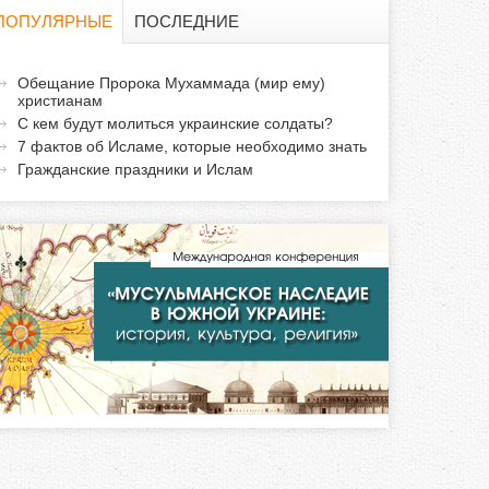
о
ПОПУЛЯРНЫЕ
ПОСЛЕДНИЕ
и
а
Обещание Пророка Мухаммада (мир ему)
с
христианам
к
С кем будут молиться украинские солдаты?
т
к
7 фактов об Исламе, которые необходимо знать
и
Гражданские праздники и Ислам
а
в
н
а
я
в
к
л
а
д
к
а