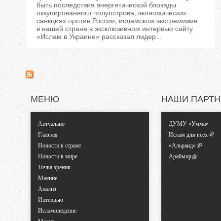
быть последствия энергетической блокады
оккупированного полуострова, экономических
санкциях против России, исламском экстремизме
в нашей стране в эксклюзивном интервью сайту
«Ислам в Украине» рассказал лидер...
МЕНЮ
НАШИ ПАРТ
Актуально
ДУМУ «Умма»
Главная
Ислам для всех
Новости в стране
«Альраид»
Новости в мире
Арабмир
Точка зрения
Мнение
Анализ
Интервью
Исламоведение