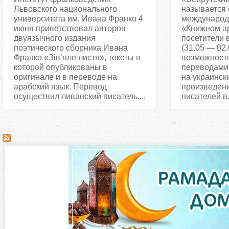
Львовского национального
называется 
университета им. Ивана Франко 4
международ
июня приветствовал авторов
«Книжном ар
двуязычного издания
посетители 
поэтического сборника Ивана
(31.05 — 02.
Франко «Зів’яле листя», тексты в
возможность
которой опубликованы в
переводами
оригинале и в переводе на
на украински
арабский язык. Перевод
произведен
осуществил ливанский писатель,...
писателей в.