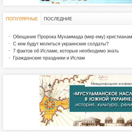
ПОПУЛЯРНЫЕ
ПОСЛЕДНИЕ
Г
(
а
Обещание Пророка Мухаммада (мир ему) христиана
о
к
С кем будут молиться украинские солдаты?
т
7 фактов об Исламе, которые необходимо знать
р
и
Гражданские праздники и Ислам
в
и
н
а
з
я
в
о
к
л
н
а
д
т
к