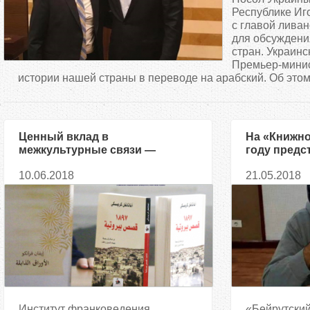
д
Республике Иг
с главой ливан
для обсужден
е
стран. Украин
Премьер-минис
с
истории нашей страны в переводе на арабский. Об этом.
ь
Ценный вклад в
На «Книжно
межкультурные связи —
году предс
ученым Львова представлены
арабском я
10.06.2018
21.05.2018
переводы Франко и Крымского
на арабский язык
Институт франковедения
«Бейрутский