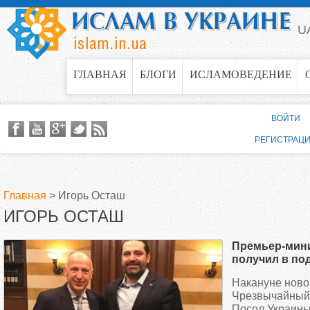
Jump to navigation
U
ГЛАВНАЯ
БЛОГИ
ИСЛАМОВЕДЕНИЕ
ВОЙТИ
РЕГИСТРАЦ
Главная
>
Игорь Осташ
ИГОРЬ ОСТАШ
В
Премьер-мин
ы
получил в под
истории Укра
Накануне ново
з
языке
Чрезвычайный
Посол Украины