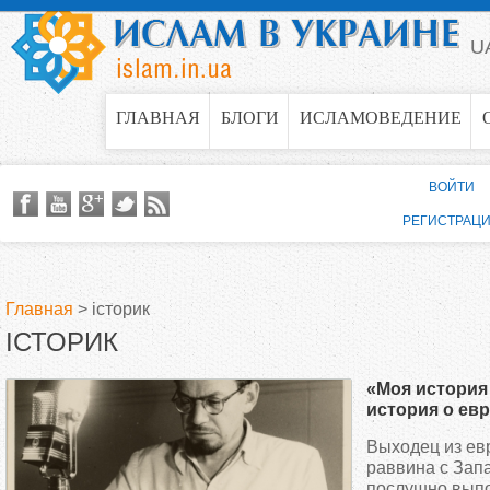
Jump to navigation
U
ГЛАВНАЯ
БЛОГИ
ИСЛАМОВЕДЕНИЕ
ВОЙТИ
РЕГИСТРАЦ
Главная
>
історик
ІСТОРИК
В
«Моя история
ы
история о ев
Ислама», — М
Выходец из ев
з
раввина с Зап
послушно вып