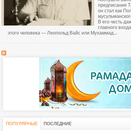
д
предписания Т
он стал как П
мусульманског
е
В его честь да
главного вход
с
этого человека — Леопольд Вайс или Мухаммад...
ь
ПОПУЛЯРНЫЕ
ПОСЛЕДНИЕ
(