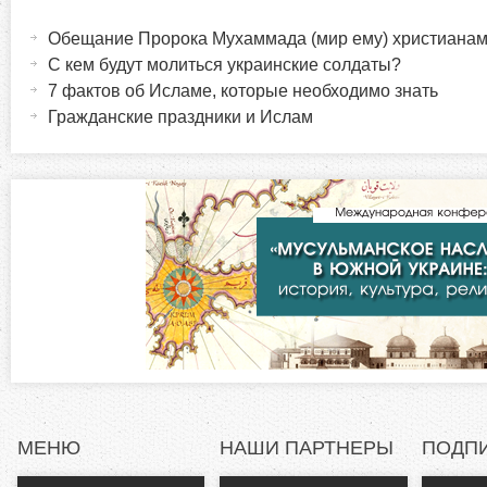
Г
а
Обещание Пророка Мухаммада (мир ему) христиана
о
к
С кем будут молиться украинские солдаты?
т
7 фактов об Исламе, которые необходимо знать
р
и
Гражданские праздники и Ислам
в
и
н
а
з
я
в
о
к
л
н
а
д
т
к
а
а
)
МЕНЮ
НАШИ ПАРТНЕРЫ
ПОДП
л