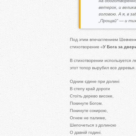
на обоготворенно
ветерок, и велик
головою. А я, в з
„Прощай“ — и тих
Под этим впечатлением Шевченк
стихотворение «
У Бога за двер
В стихотворении используется лег
этот топор вырубил все деревья.
Одним єдине при долині
В степу край дороги
Стоїть дерево високе,
Покинуте Богом.
Покинуте сокирою,
Огнем не палиме,
Шепочеться з долиною
О давній годині.