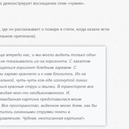
о демонстрирует восхищение этим «чужим».
 где он рассказывает о пожаре в степи, когда казахи жгли
языком оригинала):
ще впереди нас, и мы могли видеть только один
 не показывалось из-за горизонта. С закатом
ещаться горизонт бледным заревом. С
и зарево краснело и к нам близилось. Из-за
льной, чуть-чуть кое-где изогнутой линии
ься красные струи и язычки. В транспорте все
ожидая чего-то необыкновенного. И,
невиданная картина представилася моим
 Все пространство, виденное мною днем, как бы
лилось огненными струями почти в
равлениях. Чудная, неописанная картина!»