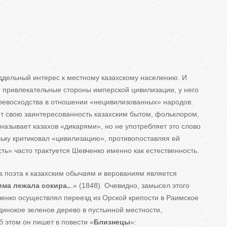
дельный интерес к местному казахскому населению. И
 привлекательные стороны имперской цивилизации, у него
превосходства в отношении «нецивилизованных» народов.
ет свою заинтересованность казахским бытом, фольклором,
азывает казахов «дикарями», но не употребляет это слово
ьку критиковал «цивилизацию», противопоставляя ей
сть» часто трактуется Шевченко именно как естественность.
а поэта к казахским обычаям и верованиям является
има лежала сокира..
.» (1848). Очевидно, замысел этого
ченко осуществлял переезд из Орской крепости в Раимское
динокое зеленое дерево в пустынной местности,
 этом он пишет в повести «
Близнецы
»: