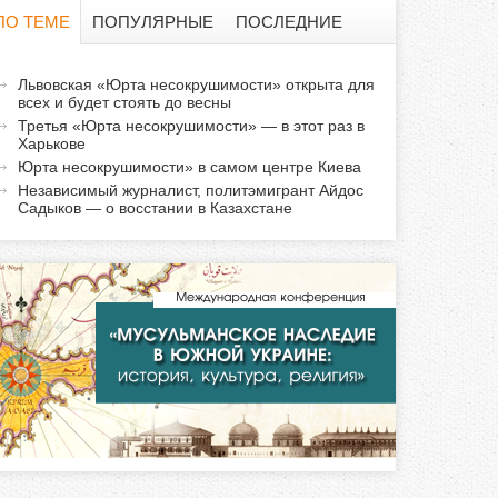
о
ПО ТЕМЕ
ПОПУЛЯРНЫЕ
ПОСЛЕДНИЕ
и
а
Львовская «Юрта несокрушимости» открыта для
с
всех и будет стоять до весны
к
Третья «Юрта несокрушимости» — в этот раз в
т
к
Харькове
и
Юрта несокрушимости» в самом центре Киева
а
в
Независимый журналист, политэмигрант Айдос
Садыков — о восстании в Казахстане
н
а
я
в
к
л
а
д
к
а