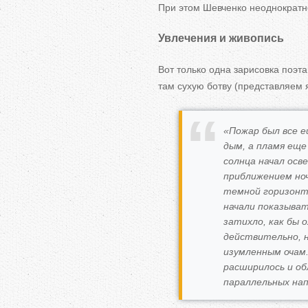
При этом Шевченко неоднократн
Увлечения и живопись
Вот только одна зарисовка поэта,
там сухую ботву (представляем 
«Пожар был все е
дым, а пламя еще
солнца начал осв
приближением ноч
темной горизонта
начали показыват
затихло, как бы 
действительно, 
изумленным очам.
расширилось и об
параллельных нап