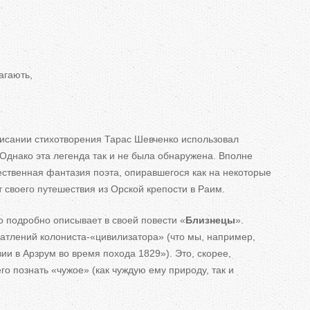
агають,
писании стихотворения Тарас Шевченко использовал
 Однако эта легенда так и не была обнаружена. Вполне
ественная фантазия поэта, опиравшегося как на некоторые
т своего путешествия из Орской крепости в Раим.
о подробно описывает в своей повести «
Близнецы
».
атлений колониста-«цивилизатора» (что мы, например,
и в Арзрум во время похода 1829»). Это, скорее,
о познать «чужое» (как чуждую ему природу, так и