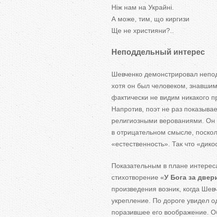
Ніж нам на Украйні.
А може, тим, що киргизи
Ще не християни?..
Неподдельный интерес
Шевченко демонстрировал непод
хотя он был человеком, знавшим
фактически не видим никакого 
Напротив, поэт не раз показыва
религиозными верованиями. Он н
в отрицательном смысле, поскол
«естественность». Так что «дико
Показательным в плане интерес
стихотворение «
У Бога за двер
произведения возник, когда Шев
укрепление. По дороге увидел о
поразившее его воображение. Об