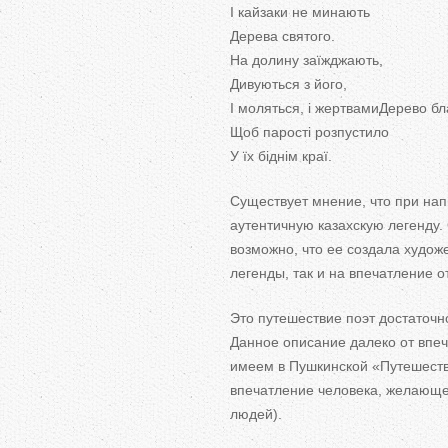
І кайзаки не минають
Дерева святого.
На долину заїжджають,
Дивуються з його,
І моляться, і жертвамиДерево бл
Щоб парості розпустило
У їх біднім краї.
Существует мнение, что при на
аутентичную казахскую легенду.
возможно, что ее создала худож
легенды, так и на впечатление о
Это путешествие поэт достаточн
Данное описание далеко от впеч
имеем в Пушкинской «Путешестви
впечатление человека, желающег
людей).