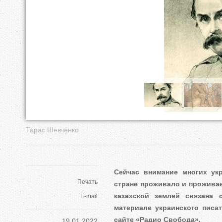
е
с
ь
Тарас Шевченко
Сейчас внимание многих укр
Печать
стране проживало и проживае
казахской землей связана
E-mail
материале украинского писа
сайте «Радио Свобода».
19.01.2022