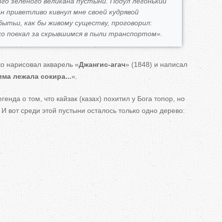
го зеленого великана пустыни. Подул легонький
ан приветливо кивнул мне своей кудрявой
абытьи, как бы живому существу, проговорил:
о поехал за скрывшимся в пыли транспортом».
о нарисовал акварель «
Джангис-агач
» (1848) и написал
има лежала сокира...
».
енда о том, что кайзак (казах) похитил у Бога топор, но
 И вот среди этой пустыни осталось только одно дерево: