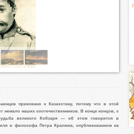
Г
(
о
р
и
з
о
н
т
аинцев приковано к Казахстану, потому что в этой
т немало наших соотечественников. В конце концов, с
а
 судьба великого Кобзаря — об этом говорится в
л
теля и философа Петра Кралюка, опубликованном на
)