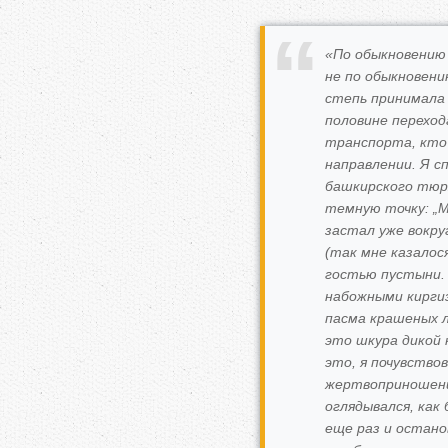
«По обыкновению 
не по обыкновени
степь принимала 
половине переход
транспорта, кто 
направлении. Я с
башкирского тюря
темную точку: „Ма
застал уже вокру
(так мне казалос
гостью пустыни. 
набожными киргиз
пасма крашеных 
это шкура дикой к
это, я почувство
жертвоприношения
оглядывался, как 
еще раз и остано