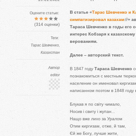
В статье «
Тарас Шевченко и К
Оцените статью:
симпатизировал казахам
» а
(
314
оценки)
Тараса Шевченко в годы его 
интерес Кобзаря к казахскому
Теги:
верованиям.
Тарас Шевченко
Казахстан
Далее – авторский текст.
Автор
В 1847 году
Тараса Шевченко
с
editor
познакомиться с местным тюрк
население он именовал киргизам
написанном поэтом в 1848 году 
Блукав я по світу чимало,
Носив і свиту і жупан...
Нащо вже лихо за Уралом
Отим киргизам, отже, й там,
Єй же Богу, лучше жити,