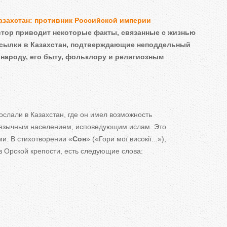
ь
азахстан: противник Российской империи
н
втор приводит некоторые факты, связанные с жизнью
ссылки в Казахстан, подтверждающие неподдельный
 народу, его быту, фольклору и религиозным
е
в
к
ослали в Казахстан, где он имел возможность
оязычным населением, исповедующим ислам. Это
л
и. В стихотворении «
Сон
» («Гори мої високії...»),
в Орской крепости, есть следующие слова:
а
д
к
и