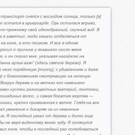
транспорт снялся с восходом солнца, только [я]
ю остался в арьергарде. Орь осталася вправо,
по-прежнему свой однообразный, скучный вид. В
а я заметил: люди начали отделяться от
на коне, а кто пешком. И все в одном
просил о причине у ехавшего около меня
, и он сказал мне, указывая нагайкою на
нна аулья агач“ (здесь святое дерево). Я
г него порядочную [толпу], с удивлением и даже
я) с благоговением смотревшую на зеленую
Вокруг дерева и на ветках его навешано
ами кусочки разноцветных материй, ленточки,
лошадиных волос, и самая богатая жертва —
ошки, крепко привязанная к ветке. Глядя на все
вал уважение к дикарям за их невинные
. Я последний уехал от дерева и долго еще
бы не веря виденному мною чуду. Я оглянулся
вил коня, чтобы в последний раз полюбоваться