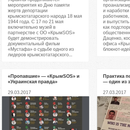
мероприятия ко Дню памяти
проанализи
жертв депортации
и наработки
крымскотатарского народа 18 мая
работников,
1944 года. С 17 по 21 мая
и выпустить
включительно музей в
как подспор
партнерстве с ОО «КрымSOS»
общественно
будет демонстрировать
Даценко, ко
документальный фильм
офиса «Кры
«Мустафа» о судьбе одного из
блокнот-идей
лидеров крымскотатарского...
«Пропавшие» — «КрымSOS» и
Практика 
«Украинская правда»
— один из 
рассказывают о жертвах
запугиван
29.03.2017
27.03.2017
оккупантов