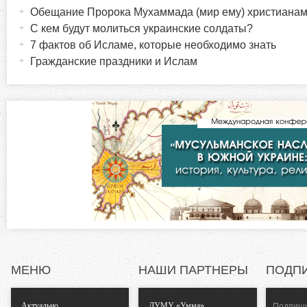
а
Обещание Пророка Мухаммада (мир ему) христиана
о
к
ы
С кем будут молиться украинские солдаты?
т
7 фактов об Исламе, которые необходимо знать
р
и
Гражданские праздники и Ислам
в
и
н
а
з
я
в
о
к
л
н
а
д
т
к
а
а
)
МЕНЮ
НАШИ ПАРТНЕРЫ
ПОДП
л
Актуально
ДУМУ «Умма»
Подпиши