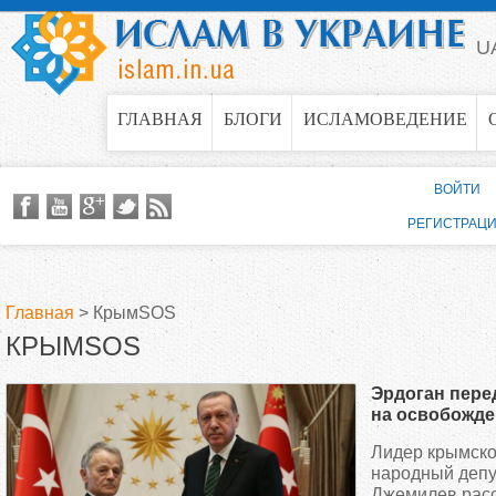
Jump to navigation
U
ГЛАВНАЯ
БЛОГИ
ИСЛАМОВЕДЕНИЕ
ВОЙТИ
РЕГИСТРАЦ
Главная
>
КрымSOS
КРЫМSOS
В
Эрдоган пере
ы
на освобожде
политзаключ
Лидер крымско
з
народный депу
Джемилев расс