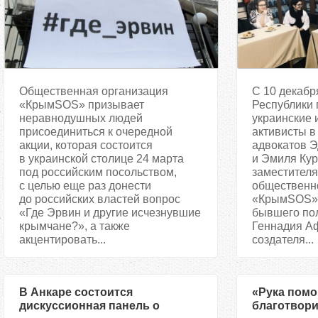
Общественная организация
С 10 декабр
«КрымSOS» призывает
Республики
неравнодушных людей
украинские 
присоединиться к очередной
активисты в
акции, которая состоится
адвокатов 
в украинской столице 24 марта
и Эмиля Кур
под российским посольством,
заместителя
с целью еще раз донести
общественн
до российских властей вопрос
«КрымSOS» 
«Где Эрвин и другие исчезнувшие
бывшего по
крымчане?», а также
Геннадия Аф
акцентировать...
создателя...
В Анкаре состоится
«Рука пом
дискуссионная панель о
благотвори