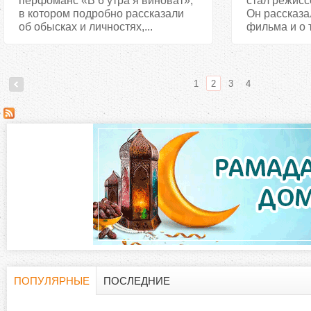
перфоманс «В 6 утра я виноват»,
стал режисс
в котором подробно рассказали
Он рассказал
об обысках и личностях,...
фильма и о т
1
2
3
4
С
т
р
а
н
и
ПОПУЛЯРНЫЕ
ПОСЛЕДНИЕ
Г
(
ц