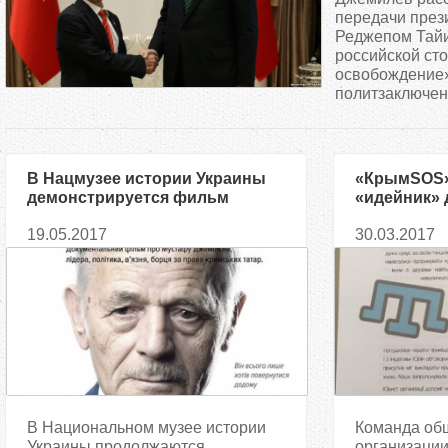
д
передачи през
Реджепом Тай
российской сто
е
освобождение»
политзаключен
с
ь
В Нацмузее истории Украины
«КрымSOS»
демонстрируется фильм
«идейник» 
«Мустафа»
19.05.2017
30.03.2017
В Национальном музее истории
Команда об
Украины продолжаются
организаци