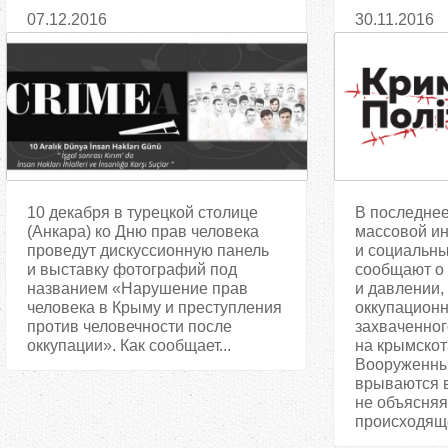
нарушении прав человека в
поддержку 
07.12.2016
30.11.2016
оккупированном Крыму
политзакл
10 декабря в турецкой столице
В последнее
(Анкара) ко Дню прав человека
массовой и
проведут дискуссионную панель
и социальны
и выставку фотографий под
сообщают о
названием «Нарушение прав
и давлении,
человека в Крыму и преступления
оккупационн
против человечности после
захваченно
оккупации». Как сообщает...
на крымскот
Вооруженны
врываются в
не объясня
происходящег