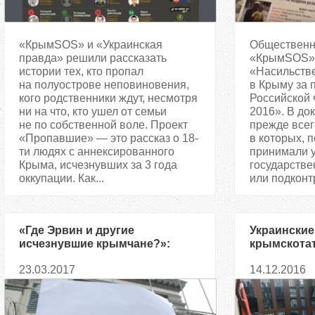
«КрымSOS» и «Украинская
Общественн
правда» решили рассказать
«КрымSOS» 
истории тех, кто пропал
«Насильств
на полуострове неповиновения,
в Крыму за 
кого родственники ждут, несмотря
Российской 
ни на что, кто ушел от семьи
2016». В до
не по собственной воле. Проект
прежде всег
«Пропавшие» — это рассказ о 18-
в которых, 
ти людях с аннексированного
принимали 
Крыма, исчезнувших за 3 года
государстве
оккупации. Как...
или подконт
«Где Эрвин и другие
Украинские
исчезнувшие крымчане?»:
крымскотат
«КрымSOS» напомнит о
нашли подд
23.03.2017
14.12.2016
преступлениях оккупантов под
Посольством РФ