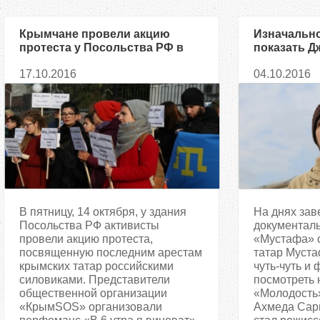
Крымчане провели акцию
Изначальн
протеста у Посольства РФ в
показать 
Киеве
человеком,
17.10.2016
04.10.2016
получился 
В пятницу, 14 октября, у здания
На днях за
Посольства РФ активисты
документал
провели акцию протеста,
«Мустафа» 
посвященную последним арестам
татар Муст
крымских татар российскими
чуть-чуть и
силовиками. Представители
посмотреть 
общественной организации
«Молодость
«КрымSOS» организовали
Ахмеда Сар