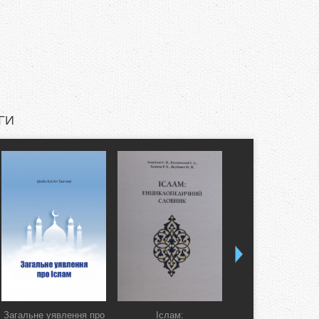
ГИ
Загальне уявлення про
Іслам:
Коран. Перекла