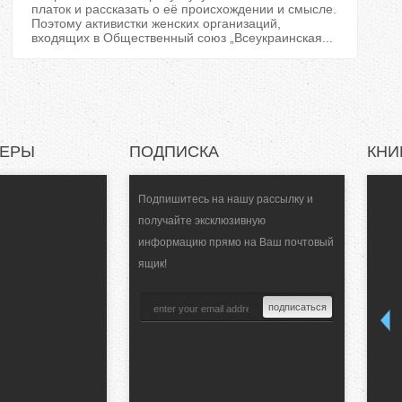
платок и рассказать о её происхождении и смысле.
Поэтому активистки женских организаций,
входящих в Общественный союз „Всеукраинская...
НЕРЫ
ПОДПИСКА
КНИ
Подпишитесь на нашу рассылку и
получайте эксклюзивную
информацию прямо на Ваш почтовый
ящик!