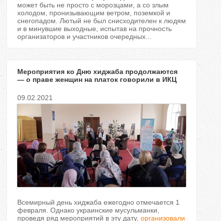
ь
может быть не просто с морозцами, а со злым
холодом, пронизывающим ветром, поземкой и
снегопадом. Лютый не был снисходителен к людям
н
и в минувшие выходные, испытав на прочность
организаторов и участников очередных...
е
Мероприятия ко Дню хиджаба продолжаются
— о праве женщин на платок говорили в ИКЦ
Киева
в
09.02.2021
к
л
а
д
к
Всемирный день хиджаба ежегодно отмечается 1
февраля. Однако украинские мусульманки,
и
проведя ряд мероприятий в эту дату,
организовали