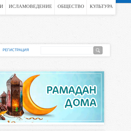
ГИ
ИСЛАМОВЕДЕНИЕ
ОБЩЕСТВО
КУЛЬТУРА
П
РЕГИСТРАЦИЯ
о
Ф
и
о
с
к
р
м
а
п