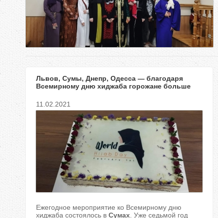
е
с
ь
Львов, Сумы, Днепр, Одесса — благодаря
Всемирному дню хиджаба горожане больше
узнали о правах женщин в Исламе
11.02.2021
Ежегодное мероприятие ко Всемирному дню
хиджаба состоялось в
Сумах
. Уже седьмой год