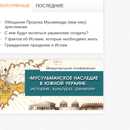
о
ПОПУЛЯРНЫЕ
ПОСЛЕДНИЕ
и
а
Обещание Пророка Мухаммада (мир ему)
с
христианам
к
С кем будут молиться украинские солдаты?
т
к
7 фактов об Исламе, которые необходимо знать
и
Гражданские праздники и Ислам
а
в
н
а
я
в
к
л
а
д
к
а