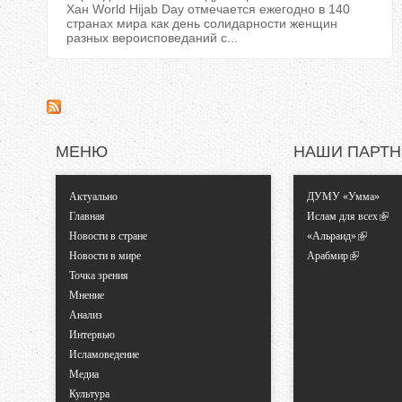
Хан World Hijab Day отмечается ежегодно в 140
странах мира как день солидарности женщин
разных вероисповеданий с...
МЕНЮ
НАШИ ПАРТ
Актуально
ДУМУ «Умма»
Главная
Ислам для всех
Новости в стране
«Альраид»
Новости в мире
Арабмир
Точка зрения
Мнение
Анализ
Интервью
Исламоведение
Медиа
Культура