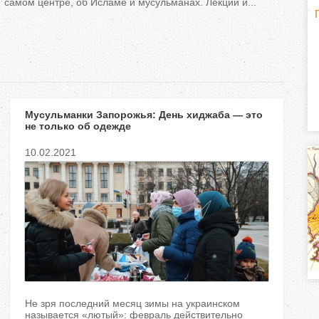
самом центре, об Исламе и мусульманах. Лекций и...
Г
(
о
р
Мусульманки Запорожья: День хиджаба — это
и
не только об одежде
з
10.02.2021
о
н
т
а
л
Не зря последний месяц зимы на украинском
называется «лютый»: февраль действительно
)