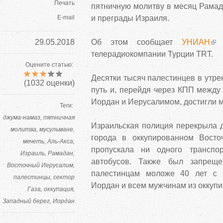
Печать
пятничную молитву в месяц Рамад
E-mail
и преграды Израиля.
29.05.2018
Об этом сообщает
УНИАН
с
телерадиокомпании Турции TRT.
Оцените статью:
Десятки тысяч палестинцев в утре
(
1032
оценки)
путь и, перейдя через КПП между
Иордан и Иерусалимом, достигли м
Теги:
джума-намаз
пятничная
Израильская полиция перекрыла д
молитва
мусульмане
города в оккупированном Вост
мечеть
Аль-Акса
пропускала ни одного транспор
Израиль
Рамадан
автобусов. Также был запрещ
Восточный Иерусалим
палестинцам моложе 40 лет с 
палестинцы
сектор
Иордан и всем мужчинам из оккупи
Газа
оккупация
Западный берег
Иордан