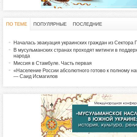
ПО ТЕМЕ
ПОПУЛЯРНЫЕ
ПОСЛЕДНИЕ
Г
(
а
Началась эвакуация украинских граждан из Сектора 
о
к
В мусульманских странах проходят митинги в поддер
т
народа
р
и
Миссия в Стамбуле. Часть первая
в
«Население России абсолютного готово к полному 
и
— Саид Исмагилов
н
а
з
я
в
о
к
л
н
а
д
т