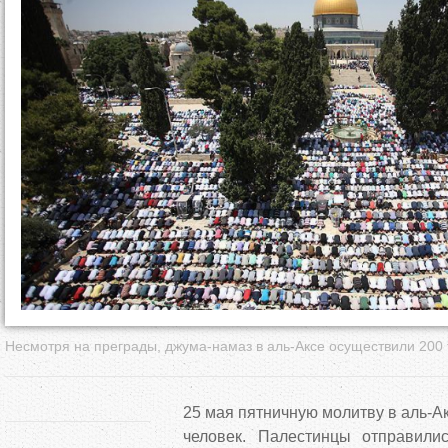
д
е
с
ь
Несмотря на преграды, джума-намаз в аль-Аксе осуществили 200
25 мая пятничную молитву в аль-А
человек. Палестинцы отправили