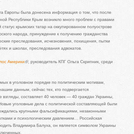
та Европы была донесена информация о
том, что после
ной Республики Крым возникло много проблем с
правами
 статус крымских татар на
оккупированном полуострове
ского народа, принуждение к
получению гражданства
еские преследования, исчезновения, похищения, пытки
етях и
школах, преследования адвокатов.
лос Америки
, руководитель КПГ Ольга Скрипник, среди
емых в
уголовном порядке по
политическим мотивам,
нашим данным, сейчас тех, кто подвергается
е взгляды, составляет 40 человек
—
40 граждан Украины,
Новые уголовные дела с
политической составляющей были
овождались крупными фальсификациями, незаконными
ытками и
психологическим давлением
…
Российская
одить Владимира Балуха, он
является символом Украины
ключенных.