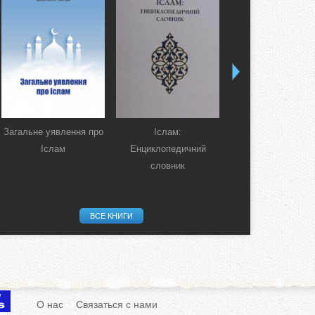
Загальне уявлення про
Іслам:
Коран. Перекла
Іслам
Енциклопедичний
смислів українсь
словник
мовою
ВСЕ КНИГИ
О нас
Связаться с нами