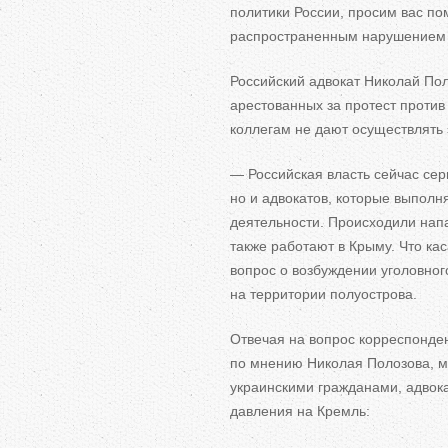
политики России, просим вас по
распространенным нарушением о
Российский адвокат Николай П
арестованных за
протест против
коллегам не
дают осуществлять 
—
Российская власть сейчас се
но
и
адвокатов, которые выполн
деятельности. Происходили нап
также работают в
Крыму. Что ка
вопрос о
возбуждении уголовног
на
территории полуострова.
Отвечая на
вопрос корреспонде
по
мнению Николая Полозова, м
украинскими гражданами, адвока
давления на
Кремль: