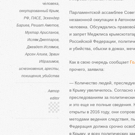
человека
оккупированный Крым
Парламентской ассамблее Сове
РФ
ПАСЕ
Эскендер
незаконной оккупации в
Автоном
Бариев
Решат Аметов
человека. Обсуждались правовой
Мухтар Арисланов
и
запрет Меджлиса крымскотатар
Ислям Джеппаров
Российской Федерации, политич
Джевдет Ислямов
и
убийства, обыски в
домах, меч
Арсен Алиев
Эрвин
Ибрагимов
Как в
свою очередь сообщает
Го
исчезновения
аресты
прочего, заявила:
похищения
убийства
—
Количество людей, преследу
в
Крыму увеличилось. Согласно 
Автор
преследованиям за
политически
editor
и
это еще не
полные сведения. 
открыты в
2016 году, они сопр
методами ведения следствия, п
Федерация должна срочно освоб
в
Крыму, и
всех политических за