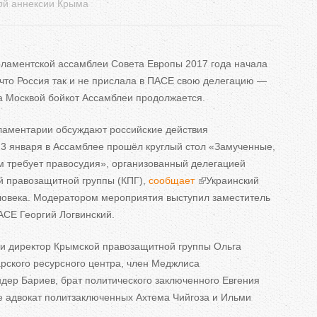
ой аннексии Крыма
ь
н
рламентской ассамблеи Совета Европы 2017 года начала
что Россия так и
не
прислала в
ПАСЕ свою делегацию
—
е
а Москвой бойкот Ассамблеи продолжается.
в
ламентарии обсуждают российские действия
3 января в
Ассамблее прошёл круглый стол
«
Замученные,
к
 требует правосудия
»
, организованный делегацией
й правозащитной группы (КПГ),
сообщает
Украинский
л
ловека. Модератором мероприятия выступил заместитель
АСЕ Георгий Логвинский.
а
д
ли директор Крымской правозащитной группы Ольга
рского ресурсного центра, член Меджлиса
к
дер Бариев, брат политического заключенного Евгения
е адвокат политзаключенных Ахтема Чийгоза и
Ильми
и