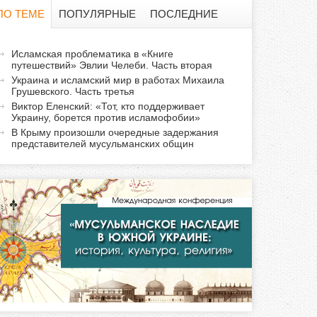
о
ПО ТЕМЕ
ПОПУЛЯРНЫЕ
ПОСЛЕДНИЕ
и
а
Исламская проблематика в «Книге
с
путешествий» Эвлии Челеби. Часть вторая
к
Украина и исламский мир в работах Михаила
т
к
Грушевского. Часть третья
и
Виктор Еленский: «Тот, кто поддерживает
Украину, борется против исламофобии»
а
в
В Крыму произошли очередные задержания
н
представителей мусульманских общин
а
я
в
к
л
а
д
к
а