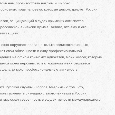
мочь нам противостоять наглым и
широко
сновных прав человека, которые демонстрирует Россия.
олозов, защищающий в
судах крымских активистов,
 российской аннексии Крыма, заявил, что ему и
его
эту защиту:
рьезно нарушает права не
только политзаключенных,
яют свои обязанности в
силу профессиональной
адения на
офисы крымских адвокатов, моих коллег, которые
сается моей персоны, то
в
отношении меня решается
о дела за
мою профессиональную активность
нта Русской службы
«
Голоса Америки
»
о
том, что,
ожет изменить ситуацию с
заключенными в
России
т высказал уверенность в
эффективности международного