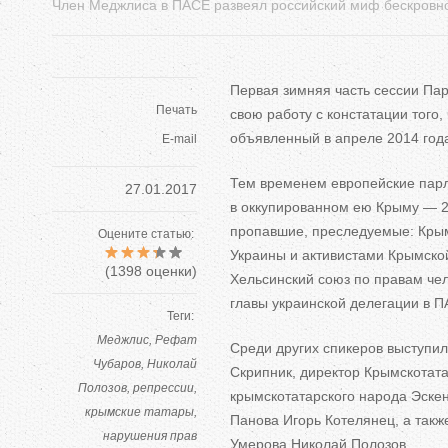
Член Меджлиса в ПАСЕ развеял российский миф бескровн
Первая зимняя часть сессии Па
Печать
свою работу с
констатации того, 
объявленный в
апреле 2014 год
E-mail
Тем временем европейские пар
27.01.2017
в
оккупированном ею
Крыму
—
2
пропавшие, преследуемые: Крым
Оцените статью:
Украины и
активистами Крымско
(
1398
оценки)
Хельсинский союз по
правам че
главы украинской делегации в
П
Теги:
Меджлис
Рефат
Среди
других спикеров выступи
Чубаров
Николай
Скрипник, директор Крымскотата
Полозов
репрессии
крымскотатарского народа Эскен
крымские татары
Панова Игорь Котелянец, а
такж
нарушения прав
Умерова Николай Полозов.