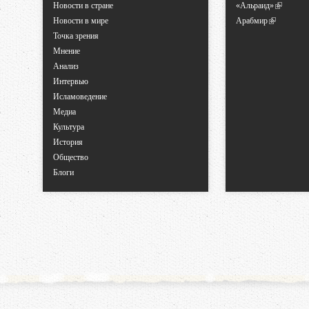
Новости в стране
«Альраид»
Новости в мире
Арабмир
Точка зрения
Мнение
Анализ
Интервью
Исламоведение
Медиа
Культура
История
Общество
Блоги