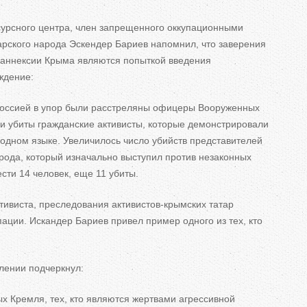
сурсного центра, член запрещенного оккупационными
рского народа Эскендер Бариев напомнил, что заверения
 аннексии Крыма являются попыткой введения
ждение:
оссией в
упор были расстреляны офицеры Вооруженных
ки убиты гражданские активисты, которые демонстрировали
одном языке. Увеличилось число убийств представителей
рода, который изначально выступил против незаконных
сти 14 человек, еще 11 убиты.
ктивиста, преследования
активистов-крымских
татар
пации. Искандер Бариев привел пример одного из
тех, кто
лении подчеркнул:
х Кремля, тех, кто являются жертвами агрессивной