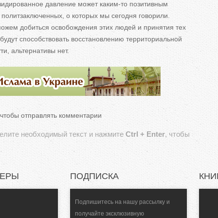
олидированное давление может
каким-то
позитивным
х политзаключенных, о
которых мы
сегодня говорили.
ожем добиться освобождения этих людей и
принятия тех
 будут способствовать восстановлению территориальной
ти, альтернативы нет.
 чтобы отправлять комментарии
делите необходимый текст и нажмите
Ctrl + Enter
, чтобы
НЕРЫ
ПОДПИСКА
КНИ
Подпишитесь на нашу рассылку и
получайте эксклюзивную