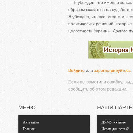
—
Я
убежден, что именно конс
образом сказаться на
судьбе те
Я
убежден, что все вместе мы
см
политических решений, которые
целостности Украины. Другого пу
Войдите
или
зарегистрируйтесь
,
Если вы заметили ошибку, вы
сообщить об этом редакции.
МЕНЮ
НАШИ ПАРТ
Актуально
ДУМУ «Умма»
Главная
Ислам для всех