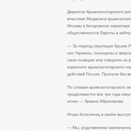
Директор Крымскотатарского ре
властями Меджлиса крымскотата
Москвы в
бескровном характере
общественности Европы в
заблу
—
За
период оккупации Крыма Р
сил Украины, похищены и
зверс
свою позицию или говорили на
р
коренного крымскотатарского на
действий России. Пропали без ве
По
словам крымскотатарского а
продолжаются все три года окку
исчез
—
Эрвина Ибрагимова.
Игорь Котелянец в
своём выступ
—
Мы, родственники заключенны