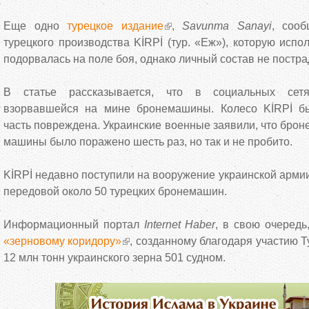
Еще одно
турецкое издание
,
Savunma Sanayi
, сооб
турецкого производства KİRPİ (тур. «Еж»), которую испо
подорвалась на поле боя, однако личный состав не постра
В статье рассказывается, что в социальных сет
взорвавшейся на мине бронемашины. Колесо KİRPİ б
часть повреждена. Украинские военные заявили, что брон
машины было поражено шесть раз, но так и не пробито.
KİRPİ недавно поступили на вооружение украинской армии
передовой около 50 турецких бронемашин.
Информационный портал
Internet Haber
, в свою очередь
«зерновому коридору»
, созданному благодаря участию 
12 млн тонн украинского зерна 501 судном.