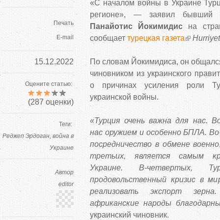
«С началом войны в Украине Турц
регионе», — заявил бывший 
Печать
Панайотис Йокимидис
на стран
E-mail
сообщает
турецкая газета
Hurriyet
15.12.2022
По словам Йокимидиса, он общалс
чиновником из украинского правит
Оцените статью:
о причинах усиления роли Тур
украинской войны.
(
287
оценки)
«Турция очень важна для нас. В
Теги:
нас оружием и особенно БПЛА. В
Реджеп Эрдоган
война в
посредничество в обмене военно
Украине
третьих, является самым к
Украине. В-четвертых, Ту
Автор
продовольственный кризис в ми
editor
реализовать экспорт зерн
африканские народы благодарн
украинский чиновник.