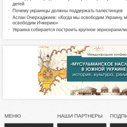
о
к
детей
т
Почему украинцы должны поддержать палестинцев
р
и
Аслан Очерхаджиев: «Когда мы освободим Украину, 
освободим Ичкерию»
в
и
Украина собирается построить крупное зернохранил
н
а
з
я
в
о
к
л
н
а
д
т
к
а
а
)
л
МЕНЮ
НАШИ ПАРТНЕРЫ
ПОДП
ь