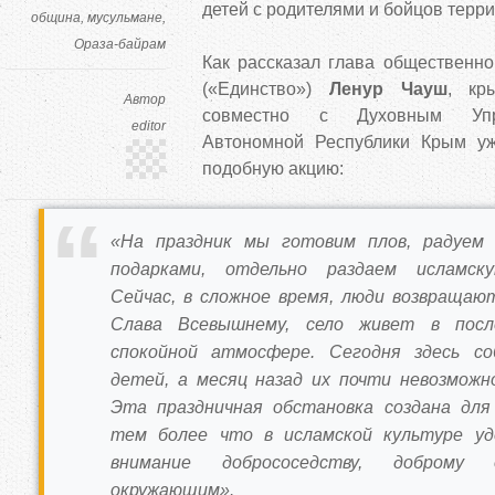
детей с родителями и бойцов терр
община
мусульмане
Ораза-байрам
Как рассказал глава общественно
(«Единство»)
Ленур Чауш
, кр
Автор
совместно с Духовным Упр
editor
Автономной Республики Крым уж
подобную акцию:
«На праздник мы готовим плов, радуем
подарками, отдельно раздаем исламск
Сейчас, в сложное время, люди возвращают
Слава Всевышнему, село живет в посл
спокойной атмосфере. Сегодня здесь со
детей, а месяц назад их почти невозможн
Эта праздничная обстановка создана для
тем более что в исламской культуре уд
внимание добрососедству, доброму
окружающим».