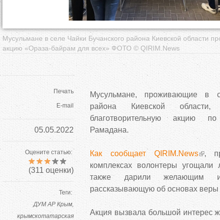
Мусульмане в селе Чайки Бучанского района Киевской области п
акцию «Ораза-байрам для всех» ФОТО © QIRIM.News
Печать
Мусульмане, проживающие в с
E-mail
района Киевской области
благотворительную акцию п
05.05.2022
Рамадана.
Оцените статью:
Как сообщает QIRIM.News
, п
комплексах волонтеры угощали 
(
311
оценки)
также дарили желающим исл
рассказывающую об основах веры
Теги:
ДУМ АР Крым
Акция вызвала большой интерес ж
крымскотатарская