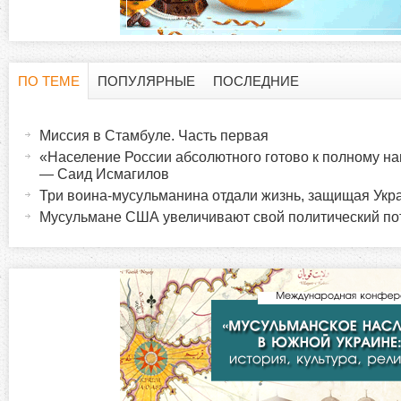
ПО ТЕМЕ
ПОПУЛЯРНЫЕ
ПОСЛЕДНИЕ
Г
(
а
Миссия в Стамбуле. Часть первая
о
к
«Население России абсолютного готово к полному 
т
— Саид Исмагилов
р
и
Три воина-мусульманина отдали жизнь, защищая Укр
в
Мусульмане США увеличивают свой политический по
и
н
а
з
я
в
о
к
л
н
а
д