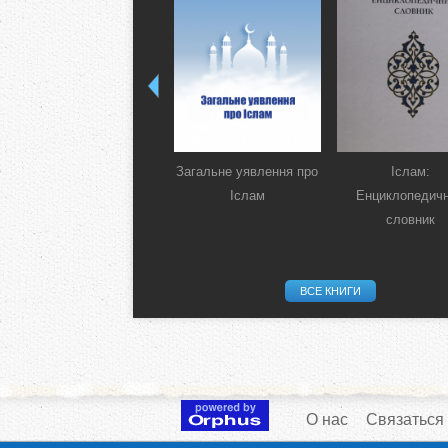
Загальне уявлення про
Іслам:
Іслам
Енциклопедич
словник
ВСЕ КНИГИ
О нас
Связаться