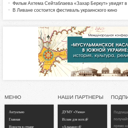
Фильм Ахтема Сейтаблаева «Захар Беркут» увидят 
в
и
В Ливане состоится фестиваль украинского кино
н
а
з
я
в
о
к
л
н
а
д
т
к
а
а
)
л
МЕНЮ
НАШИ ПАРТНЕРЫ
ПОДП
ь
Актуально
ДУМУ «Умма»
Подпиши
н
получай
Главная
Ислам для всех
прямо н
Новости в стране
«Альраид»