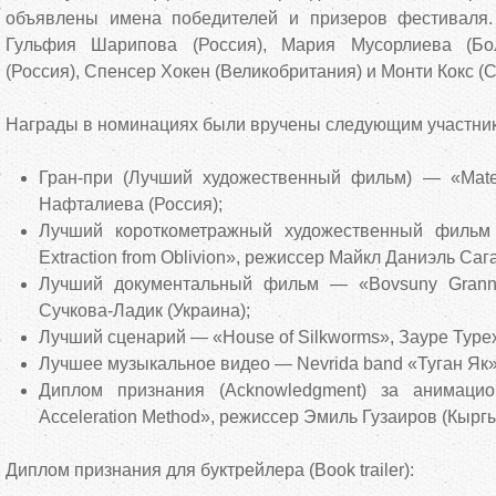
объявлены имена победителей и призеров фестиваля
Гульфия Шарипова (Россия), Мария Мусорлиева (Бо
(Россия), Спенсер Хокен (Великобритания) и Монти Кокс (
Награды в номинациях были вручены следующим участни
Гран-при (Лучший художественный фильм) — «Mate
Нафталиева (Россия);
Лучший короткометражный художественный фильм 
Extraction from Oblivion», режиссер Майкл Даниэль Саг
Лучший документальный фильм — «Bovsuny Granni
Сучкова-Ладик (Украина);
Лучший сценарий — «House of Silkworms», Зауре Турех
Лучшее музыкальное видео — Nevrida band «Туган Як»
Диплом признания (Acknowledgment) за анимац
Acceleration Method», режиссер Эмиль Гузаиров (Кыргы
Диплом признания для буктрейлера (Book trailer):