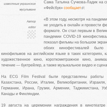
Сама Татьяна Сучкова-Ладик на с
известные украинские
«Фейсбук»
сообщает
:
мусульмане
«В этом году, несмотря на пандем
Автор
не уходить в онлайн и провести ф
editor
формате. Он стал первым в Велик
пандемии COVID-19 кинофестивал
показал фильмы на большом экране
обоих кинофестивалей было
кинофильмов на английском языке в таких категориях, к
художественное кино, короткометражное кино, аним
течение — буктрейлер, а также музыкальное видео и сцен
На ECG Film Festival были представлены работы и
Казахстана, России, Италии, Великобритании, Израиля
Германии, Ирана, Грузии, Армении, Таджикистана, Узб
Канады и Финляндии.
19 августа на церемонии награждения в кинотеатре