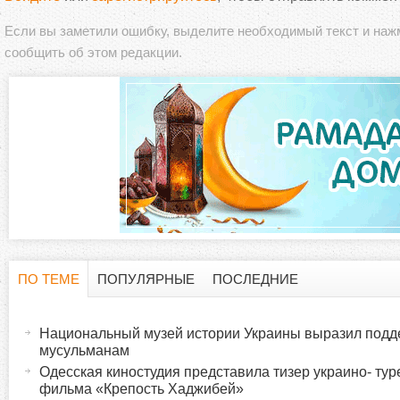
Если вы заметили ошибку, выделите необходимый текст и на
сообщить об этом редакции.
ПО ТЕМЕ
ПОПУЛЯРНЫЕ
ПОСЛЕДНИЕ
Г
(
а
Национальный музей истории Украины выразил подд
о
к
мусульманам
т
Одесская киностудия представила тизер украино- тур
р
фильма «Крепость Хаджибей»
и