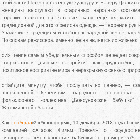
этой части Полесья песенную культуру и манеру фольклор
женщины выступают в старинных народных костюмах
сорочки, полотно на которые ткали еще их мамы. 
традиционной для этого региона одежды — творение рук 
Уважение к традициям и любовь к народной песне напол
По словам режиссера, именно песня является их жизнью:
«Их пение самым убедительным способом передает совр
сверхважные „личные настройки“, как трудолюбие, 
позитивное восприятие мира и неразрывную связь с приро
«Найдите минутку, чтобы послушать их пение», — ск
посвященной берегиням народного творчества, у
фольклорного коллектива „Бовсуновские бабушки“ 
Житомирской области.
Как
сообщал
«Укринформ», 13 декабря 2018 года Госки
компанией «Атасов Фильм Тревел» о государстве
кинопроекта «Бовсуновские бабушки» в размере 575 ты