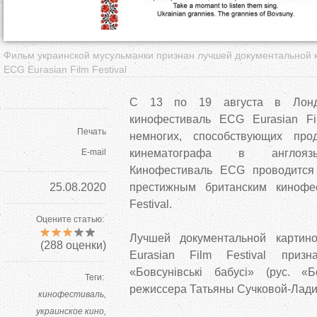
Фильм украинской мусульманки признан лучшей документальной 
ECG Eurasian Film Festival
C 13 по 19 августа в Лонд
кинофестиваль ECG Eurasian Fi
Печать
немногих, способствующих про
E-mail
кинематографа в англоязы
Кинофестиваль ECG проводится
25.08.2020
престижным британским кинофе
Festival.
Оцените статью:
Лучшей документальной картин
(
288
оценки)
Eurasian Film Festival приз
«Бовсунівські бабусі» (рус. «
Теги:
режиссера Татьяны Сучковой-Лади
кинофестиваль
украинское кино