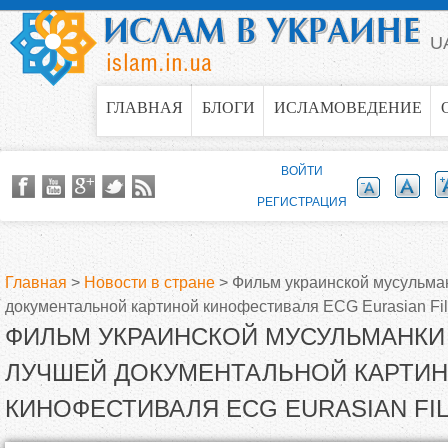
Jump to navigation
U
ГЛАВНАЯ
БЛОГИ
ИСЛАМОВЕДЕНИЕ
ВОЙТИ
РЕГИСТРАЦИЯ
Главная
>
Новости в стране
>
Фильм украинской мусульма
документальной картиной кинофестиваля ECG Eurasian Fil
В
ФИЛЬМ УКРАИНСКОЙ МУСУЛЬМАНКИ
ы
ЛУЧШЕЙ ДОКУМЕНТАЛЬНОЙ КАРТИ
КИНОФЕСТИВАЛЯ ECG EURASIAN FIL
з