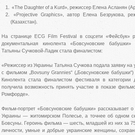
«The Daughter of a Kurd», режиссер Елена Асланян (А
«Projective Graphics», автор Елена Безрукова, р
(Казахстан).
На странице ECG Film Festival в соцсети «Фейсбук»
документальная кинолента «Бовсуновские бабушки» 
Татьяны Сучковой-Ладик стала финалистом:
«Режиссер из Украины Татьяна Сучкова подала заявку на 
с фильмом „Bovsuny Grannies“ („Бовсуновские бабушки“)
Кинолента стала финалистом фестиваля в категории 
получила возможность принять участие в показе фильмо
Ромфорде».
Фильм-портрет «Бовсуновские бабушки» рассказывает о
Украины — житомирском Полесье, а точнее об одном се
Бовсуны. Героинь фильма — шесть, младшей из них за 75
личности, умные и добрые украинские женщины, сохра