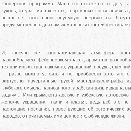
концертная программа. Мало кто откажется от дегуст
кухонь, от участия в квестах, спортивных состязаниях, а
выплеснет всю свою неуемную энергию на батута
предусмотренных для самых маленьких гостей фестиваля 
И, конечно же, завораживающая атмосфера вост
разнообразием, фейерверком красок, ароматов, разнооб
тех или иных стран лакомств, украшений, посуды, одеяний
— разве можно устоять и не приобрести хоть что-то
виртуозно начертанные рукой мастера-каллиграфа и
глубокого смысла написанного, арабская вязь издавна в
задачу… Или крымскотатарскую и узбекскую авторскую 
женские украшения, ткани и платья, ведь всё это не
настоящие послания, повествующие об эстетических в
народов, о почитаемых ими ценностях, об укладе жизни.