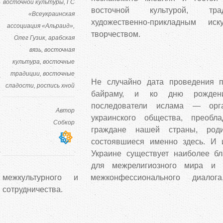
восточной культуры
ГС
восточной культурой, тра
«Всеукраинская
художественно-прикладным и
ассоциация «Альраид»
творчеством.
Олег Гузик
арабская
вязь
восточная
культура
восточные
традиции
восточные
Не случайно дата проведения п
сладости
роспись хной
байраму, и ко дню рождени
последователи ислама — орг
Автор
украинского общества, прео
Собкор
граждане нашей страны, род
состоявшиеся именно здесь. И 
Украине существует наиболее б
для межрелигиозного мира и с
межкультурного и межконфессионального диалог
сотрудничества.