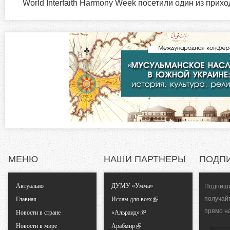
World Interfaith Harmony Week посетили один из прих
з
я
в
о
к
л
н
а
д
т
к
а
а
)
л
ь
МЕНЮ
НАШИ ПАРТНЕРЫ
ПОДП
н
Актуально
ДУМУ «Умма»
Подпиши
получай
Главная
Ислам для всех
ы
прямо н
Новости в стране
«Альраид»
Новости в мире
Арабмир
е