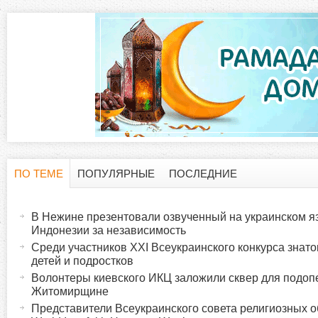
ПО ТЕМЕ
ПОПУЛЯРНЫЕ
ПОСЛЕДНИЕ
Г
(
а
В Нежине презентовали озвученный на украинском я
о
к
Индонезии за независимость
т
Среди участников ХХІ Всеукраинского конкурса знат
р
детей и подростков
и
Волонтеры киевского ИКЦ заложили сквер для подоп
в
и
Житомирщине
н
Представители Всеукраинского совета религиозных 
а