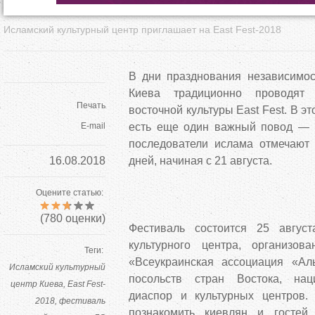
Исламский культурный центр приглашает на East Fest-2018
В дни празднования независимо
Киева традиционно проводят
Печать
восточной культуры East Fest. В э
E-mail
есть еще один важный повод — 
последователи ислама отмечают
16.08.2018
дней, начиная с 21 августа.
Оцените статью:
(
780
оценки)
Фестиваль состоится 25 авгус
культурного центра, организо
Теги:
«Всеукраинская ассоциация «Ал
Исламский культурный
посольств стран Востока, нац
центр Киева
East Fest-
диаспор и культурных центров.
2018
фестиваль
познакомить киевлян и гостей