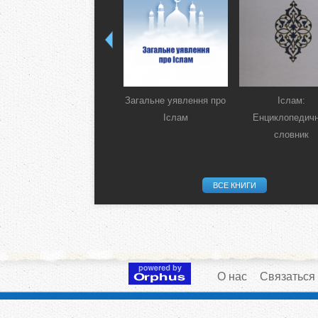
Загальне уявлення про
Іслам:
Іслам
Енциклопедич
словник
ВСЕ КНИГИ
О нас
Связаться