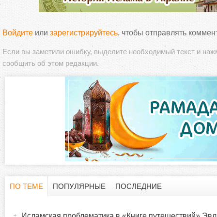
Войдите
или
зарегистрируйтесь
, чтобы отправлять коммен
Если вы заметили ошибку, выделите необходимый текст и на
сообщить об этом редакции.
ПО ТЕМЕ
ПОПУЛЯРНЫЕ
ПОСЛЕДНИЕ
Г
(
а
Исламская проблематика в «Книге путешествий» Эвл