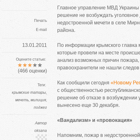
Главное управление МВД Украины
решение не возбуждать уголовное 
Печать
недостроенной мечети в селе Мир
E-mail
района.
13.01.2011
По информации крымского главка 
которые провели на месте происш
Оцените статью:
анализ возможных причин пожара, 
правоохранители не нашли следов
(
466
оценки)
Как сообщили сегодня
«Новому Ре
Теги:
с общественностью республиканско
крымские татары
решение об отказе в возбуждении 
мечеть
милиция
вынесено еще 30 декабря.
поджег
«Вандализм» и «провокация»
Автор
oksana
Напомним, пожар в недостроенной