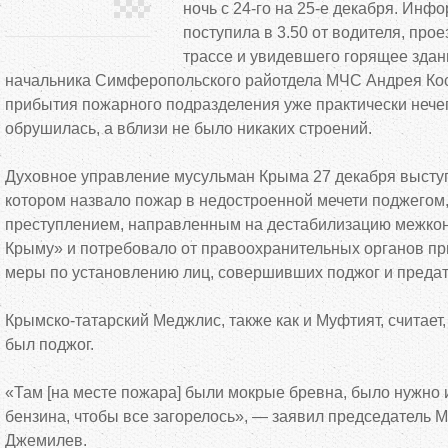
ночь с 24-го на 25-е декабря. Инф
поступила в 3.50 от водителя, пр
трассе и увидевшего горящее здан
начальника Симферопольского райотдела МЧС Андрея Кос
прибытия пожарного подразделения уже практически нечег
обрушилась, а вблизи не было никаких строений.
Духовное управление мусульман Крыма 27 декабря выступ
котором назвало пожар в недостроенной мечети поджего
преступлением, направленным на дестабилизацию межко
Крыму» и потребовало от правоохранительных органов пр
меры по установлению лиц, совершивших поджог и предать
Крымско-татарский Меджлис, также как и Муфтият, считает
был поджог.
«Там [на месте пожара] были мокрые бревна, было нужно 
бензина, чтобы все загорелось», — заявил председатель
Джемилев.