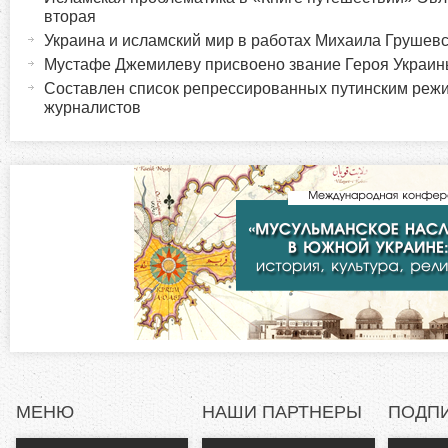
о
к
вторая
т
Украина и исламский мир в работах Михаила Грушевск
р
и
Мустафе Джемилеву присвоено звание Героя Украи
в
Составлен список репрессированных путинским реж
и
журналистов
н
а
з
я
в
о
к
л
н
а
д
т
к
а
а
)
л
МЕНЮ
НАШИ ПАРТНЕРЫ
ПОДП
ь