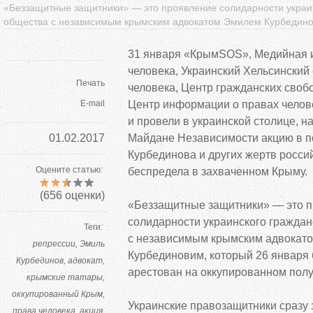
«Беззащитные защитники» — это проявление солидарности украи
общества с независимым крымским адвокатом Эмилем Курбедин
31 января
«
КрымSOS
»
, Медийная 
человека, Украинский Хельсинский
Печать
человека, Центр гражданских своб
E-mail
Центр информации о
правах челов
и
провели в
украинской столице, н
01.02.2017
Майдане Независимости акцию в
п
Курбединова и
других жертв росси
Оцените статью:
беспредела в
захваченном Крыму.
(
656
оценки)
«
Беззащитные защитники
»
—
это 
солидарности украинского граждан
Теги:
с
независимым крымским адвокат
репрессии
Эмиль
Курбединовим, который 26 января
Курбединов
адвокат
арестован на
оккупированном полу
крымские татары
оккупированный Крым
Украинские правозащитники сразу 
права человека
акция