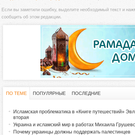
Если вы заметили ошибку, выделите необходимый текст и на
сообщить об этом редакции.
ПО ТЕМЕ
ПОПУЛЯРНЫЕ
ПОСЛЕДНИЕ
Г
(
а
Исламская проблематика в «Книге путешествий» Эвл
о
к
вторая
т
Украина и исламский мир в работах Михаила Грушевск
р
и
Почему украинцы должны поддержать палестинцев