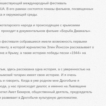
ь
утешествующий международный фестиваль
 UA. В его рамках состоятся показы фильмов, посвященных
н
ка и окружающей среды.
котатарского народа и происходящее с крымскими
ю проходит в документальном фильме «Борьба Джамалы».
е
я фестиваля собравшиеся имели возможность первыми
в
ленту, в которой журналистка Элин Йонссон рассказывает о
к
ине и Крыму, а также историю победы песни «1944» на
л
м, здесь рассказана одна история, а с уверенностью на
а
крымский татарин имеет свою историю. И я очень
сь и говорить. Когда в уже родном мне Дрогобыче я
д
ода, у нас происходит диалог, и именно на Львовщине
к
метил Амет Бекиров, общественный деятель, председатель
я развивает в Дрогобыче культурную дипломатию.
и