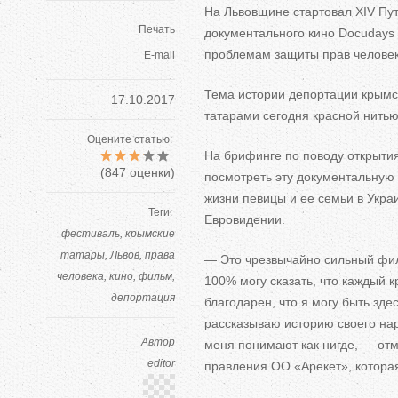
На Львовщине стартовал XIV П
Печать
документального кино Docudays
проблемам защиты прав челове
E-mail
Тема истории депортации крымс
17.10.2017
татарами сегодня красной нить
Оцените статью:
На брифинге по поводу открыти
(
847
оценки)
посмотреть эту документальную 
жизни певицы и ее семьи в Укра
Теги:
Евровидении.
фестиваль
крымские
татары
Львов
права
— Это чрезвычайно сильный филь
человека
кино
фильм
100% могу сказать, что каждый 
депортация
благодарен, что я могу быть зде
рассказываю историю своего нар
Автор
меня понимают как нигде, — от
editor
правления ОО «Арекет», котора