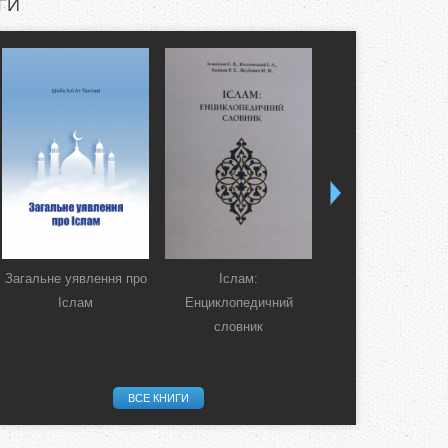
ГИ
Загальне уявлення про
Іслам:
Коран. Перекла
Іслам
Енциклопедичний
смислів українсь
словник
мовою
ВСЕ КНИГИ