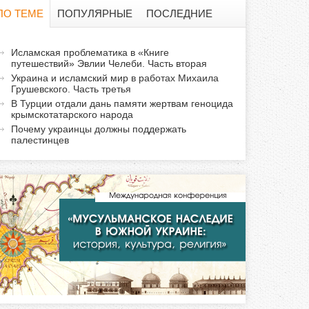
о
ПО ТЕМЕ
ПОПУЛЯРНЫЕ
ПОСЛЕДНИЕ
и
а
Исламская проблематика в «Книге
с
путешествий» Эвлии Челеби. Часть вторая
к
Украина и исламский мир в работах Михаила
т
к
Грушевского. Часть третья
и
В Турции отдали дань памяти жертвам геноцида
крымскотатарского народа
а
в
Почему украинцы должны поддержать
н
палестинцев
а
я
в
к
л
а
д
к
а