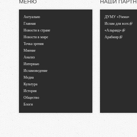
МЕНЮ
НАШИ ПАРТ
Актуально
ДУМУ «Умма»
Главная
Ислам для всех
Новости в стране
«Альраид»
Новости в мире
Арабмир
Точка зрения
Мнение
Анализ
Интервью
Исламоведение
Медиа
Культура
История
Общество
Блоги