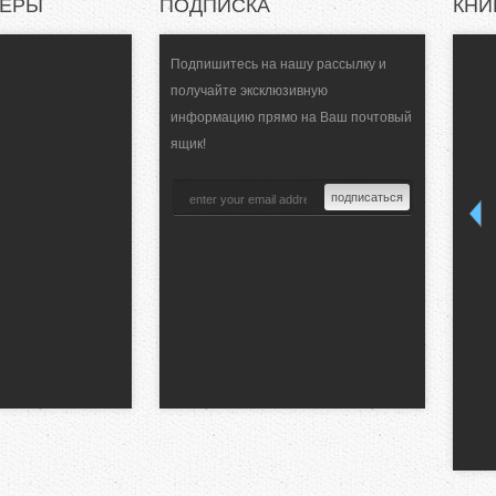
НЕРЫ
ПОДПИСКА
КНИ
Подпишитесь на нашу рассылку и
получайте эксклюзивную
информацию прямо на Ваш почтовый
ящик!