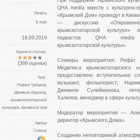
При поддержке Украинского куль
QHA media вместе с культурно-
Печать
«Крымский Дом» проведут в Киеве
E-mail
— дискуссию «Откровен
крымскотатарской культуре»
16.09.2019
подкастов QHA media «А
крымскотатарской культуры».
Оцените статью:
Спикеры мероприятия: Рефат Ч
(
399
оценки)
Меджлиса крымскотатарского н
предоставлено вступительное с
Теги:
музыкант, фольклорист; Нари
Рефат Чубаров
Джемиле Сулейманова, литер
Джемиль Кариков
Халилов, менеджер в сфере культу
крымскотатарский
культура
Крымский дом
Модератор мероприятия — Али
директор «Крымского Дома».
Автор
Собкор
Созданию неповторимой атмосфер