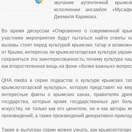
звучание аутентичной крымс
исполнении ансамбля «Мусаф
Джемиля Карикова.
Во время дискуссии «Откровенно о современной крым
участники мероприятия будут пытаться найти ответы н
вызовы стоят перед культурой крымских татар и возможн
от Крыма; интересна ли крымскотатарская культура украи
сохраняться эта заинтересованность; почему культура ча
как второстепенная вещь на фоне «более важных» вопрос
QHA media в серии подкастов о культуре крымских та
крымскотатарской культуры», которую представят на ме
интересные факты о крымских ханах, правителях древ
государства, которые кроме государственных дел бо
искусству, не только как его ценители, но и как авторы 
произведений, а также произведений декоративно-приклад
Также в выпусках серии можно узнать, как крымскотатар