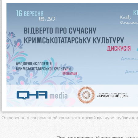
д
е
с
ь
Откровенно о современной крымскотатарской культуре: публичная