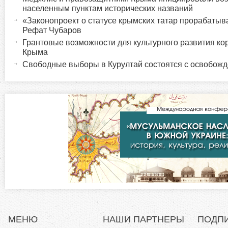
о
к
населенным пунктам исторических названий
т
«Законопроект о статусе крымских татар прорабатыв
р
Рефат Чубаров
и
Грантовые возможности для культурного развития ко
в
и
Крыма
н
Свободные выборы в Курултай состоятся с освобож
а
з
я
в
о
к
л
н
а
д
т
к
а
а
)
л
МЕНЮ
НАШИ ПАРТНЕРЫ
ПОДП
ь