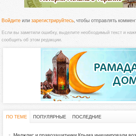
Войдите
или
зарегистрируйтесь
, чтобы отправлять коммен
Если вы заметили ошибку, выделите необходимый текст и на
сообщить об этом редакции.
ПО ТЕМЕ
ПОПУЛЯРНЫЕ
ПОСЛЕДНИЕ
Г
(
а
Меджлис и правозащитники Крыма инициировали во