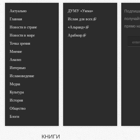
Актуально
ДУМУ «Умма»
Подпиши
н
получай
Главная
Ислам для всех
прямо н
ы
Новости в стране
«Альраид»
Новости в мире
Арабмир
е
Точка зрения
Мнение
в
Анализ
Интервью
к
Исламоведение
Медиа
л
Культура
История
а
Общество
д
Блоги
к
КНИГИ