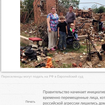
д
е
с
ь
Переселенцы могут подать на РФ в Европейский суд
Правительство начинает инициатив
временно перемещенные лица, ко
Печать
российской агрессии лишились дом