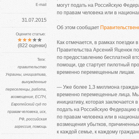
E-mail
могут подать на
Российскую Федер
по
правам человека или в
национа
31.07.2015
Об
этом сообщает
Правительственн
Оцените статью:
Как отмечается, в рамках поездки в
(
822
оценки)
Правительства Арсений Яценюк по
по
предоставлению бесплатной вт
Теги:
помощи, где стартует пилотный про
правительство
временно перемещенным лицам.
Украины
инициатива
вынужденные
—
Уже более 1,3
миллиона граждан
переселенцы
работа
временно перемещенные лица. М
возмещение
ЕСПЧ
инициативу, которая заключается в
Европейский суд по
подать на
Российскую Федерацию 
правам человека
иск
по
правам человека или в
национа
РФ
российская
возмещения убытков, причиненных
агрессия
помощь
к
каждой семье, к
каждому граждан