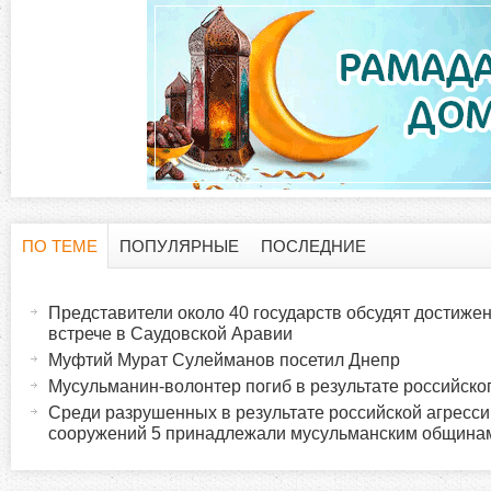
ПО ТЕМЕ
ПОПУЛЯРНЫЕ
ПОСЛЕДНИЕ
Г
(
а
Представители около 40 государств обсудят достижен
о
к
встрече в Саудовской Аравии
т
Муфтий Мурат Сулейманов посетил Днепр
р
и
Мусульманин-волонтер погиб в результате российског
в
Среди разрушенных в результате российской агресси
и
сооружений 5 принадлежали мусульманским община
н
а
з