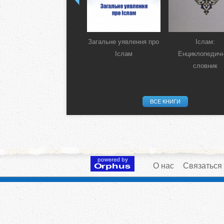
Загальне уявлення про
Іслам:
Іслам
Енциклопедич
словник
ВСЕ КНИГИ
О нас
Связаться