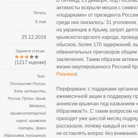
В
пятницу, 23 декабря, под Посоль
активисты вскрыли мешок с
симво
Печать
«
подарками
»
от
президента Росси
E-mail
среди них оказалось: 31 уголовное
на
украинцев в
Крыму, запрет дея
25.12.2016
крымскотатарского народа, провед
обысков, более 170 задержаний, в
Оцените статью:
обвинительных приговоров общим 
заключения. Таким образом активи
(
1217
оценки)
жизни оккупированного Россией К
Реалии
.
Теги:
Посольство России
Перформанс с
подарками организо
Киев
активисты
ежемесячной акции в
поддержку п
Россия
Путин
Крым
аннексии крымчан под названием
Меджлис
Ибрагимов?
»
. С
таким вопросом н
крымскотатарский
приходят уже шестой месяц подряд
народ
крымские
рассказали, почему каждый из
них 
татары
Эрвин
не
оставлять вопрос без внимания.
Ибрагимов
похищения