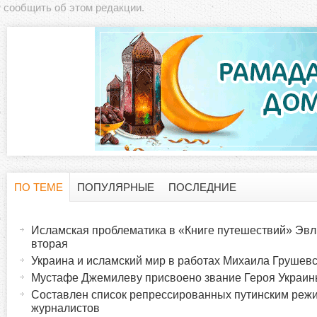
сообщить об этом редакции.
ПО ТЕМЕ
ПОПУЛЯРНЫЕ
ПОСЛЕДНИЕ
Г
(
а
Исламская проблематика в «Книге путешествий» Эвл
о
к
вторая
т
Украина и исламский мир в работах Михаила Грушевск
р
и
Мустафе Джемилеву присвоено звание Героя Украи
в
Составлен список репрессированных путинским реж
и
журналистов
н