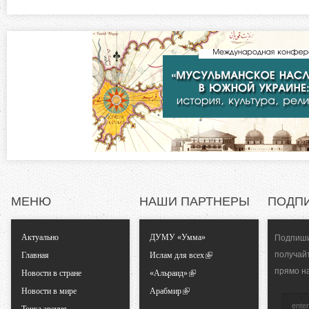
а
з
я
в
о
к
л
н
а
д
т
к
а
а
)
л
МЕНЮ
НАШИ ПАРТНЕРЫ
ПОДП
ь
Актуально
ДУМУ «Умма»
Подпиши
н
получай
Главная
Ислам для всех
прямо н
Новости в стране
«Альраид»
ы
Новости в мире
Арабмир