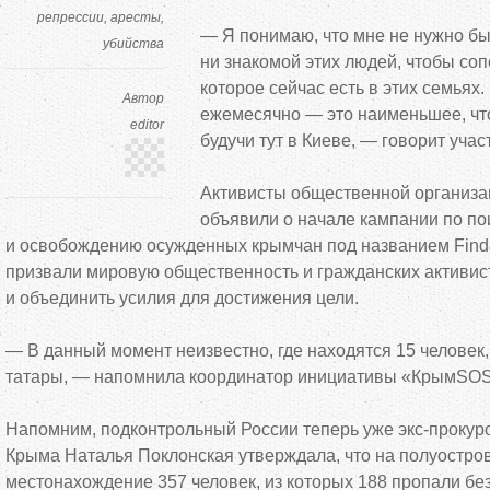
репрессии
аресты
—
Я
понимаю, что мне не
нужно бы
убийства
ни
знакомой этих людей, чтобы соп
которое сейчас есть в
этих семьях.
Автор
ежемесячно
—
это наименьшее, чт
editor
будучи тут в
Киеве,
—
говорит учас
Активисты общественной организ
объявили о
начале кампании по
по
и
освобождению осужденных крымчан под названием Find
призвали мировую общественность и
гражданских активис
и
объединить усилия для достижения цели.
—
В
данный момент неизвестно, где находятся 15 человек,
татары,
—
напомнила координатор инициативы
«
КрымSO
Напомним, подконтрольный России теперь уже
экс-прокур
Крыма Наталья Поклонская утверждала, что на
полуостро
местонахождение 357 человек, из
которых 188 пропали без