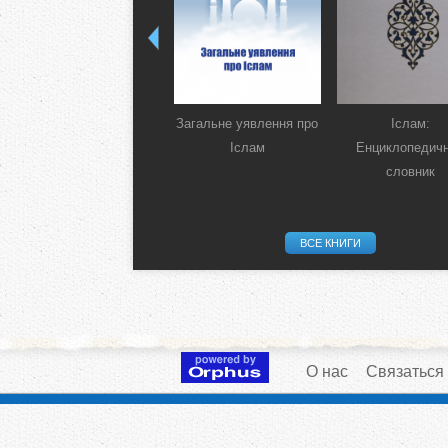
Загальне уявлення про
Іслам:
Іслам
Енциклопедич
словник
ВСЕ КНИГИ
О нас
Связаться