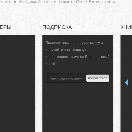
делите необходимый текст и нажмите
Ctrl + Enter
, чтобы
НЕРЫ
ПОДПИСКА
КНИ
Подпишитесь на нашу рассылку и
получайте эксклюзивную
информацию прямо на Ваш почтовый
ящик!