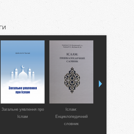
ГИ
Загальне уявлення про
Іслам:
Коран. Перекла
Іслам
Енциклопедичний
смислів українсь
словник
мовою