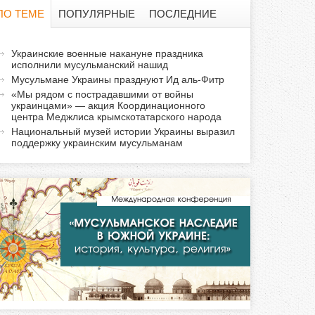
о
ПО ТЕМЕ
ПОПУЛЯРНЫЕ
ПОСЛЕДНИЕ
и
а
Украинские военные накануне праздника
с
исполнили мусульманский нашид
к
Мусульмане Украины празднуют Ид аль-Фитр
т
к
«Мы рядом с пострадавшими от войны
и
украинцами» — акция Координационного
центра Меджлиса крымскотатарского народа
а
в
Национальный музей истории Украины выразил
н
поддержку украинским мусульманам
а
я
в
к
л
а
д
к
а