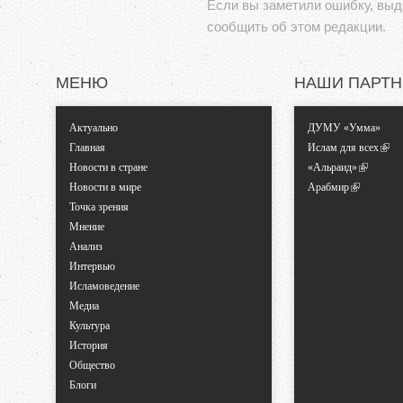
Если вы заметили ошибку, вы
сообщить об этом редакции.
МЕНЮ
НАШИ ПАРТ
Актуально
ДУМУ «Умма»
Главная
Ислам для всех
Новости в стране
«Альраид»
Новости в мире
Арабмир
Точка зрения
Мнение
Анализ
Интервью
Исламоведение
Медиа
Культура
История
Общество
Блоги