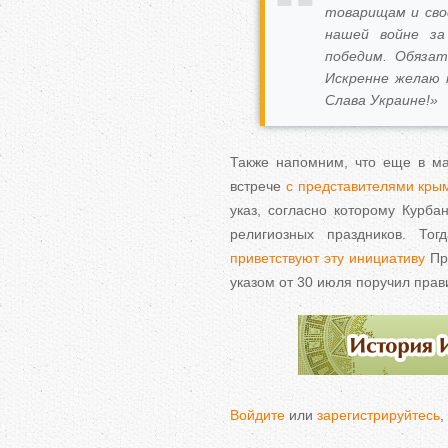
товарищам и свое
нашей войне за
победим. Обязат
Искренне желаю м
Слава Украине!»
Также напомним, что еще в ма
встрече
с представителями кры
указ, согласно которому Курба
религиозных праздников. Т
приветствуют эту инициативу
Пре
указом от 30 июля поручил прав
Войдите
или
зарегистрируйтесь
,