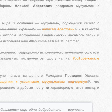
ь
обороны
Алексей Арестович
поздравил мусульман с
н
н мира и особенно — мусульман, борющихся сейчас с
 выживание Украины!»
—
написал Арестович
и в качестве
е
а котором Заслуженный академический ансамбль песни и
ы исполняет наш Allahumma salli ala Muhammad.
в
снопения, традиционно исполняемого мужчинами соло или
к
зыкальных инструментов, доступна на
YouTube-канале
л
нуне начала священного Рамадана Президент Украины
а
ащении к украинским мусульманам подчеркнул
, что
д
рощение и добрые поступки характеризуют этот месяц, и
к
и
обавляется еще одна добродетель — верность