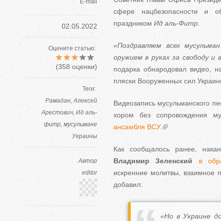
E-mail
сфере нацбезопасности и 
праздником
Ид аль-Фитр.
02.05.2022
«Поздравляем всех мусульма
Оцените статью:
оружием в руках за свободу и
(
358
оценки)
подарка обнародовал видео, н
пляски Вооруженных сил Украин
Теги:
Рамадан
Алексей
Видеозапись мусульманского пе
Арестович
Ид аль-
хором без сопровождения му
фитр
мусульмане
ансамбля ВСУ.
Украины​
Как сообщалось ранее, нака
Владимир Зеленский
в обр
Автор
искренние молитвы, взаимное п
editor
добавил:
«Но в Украине д