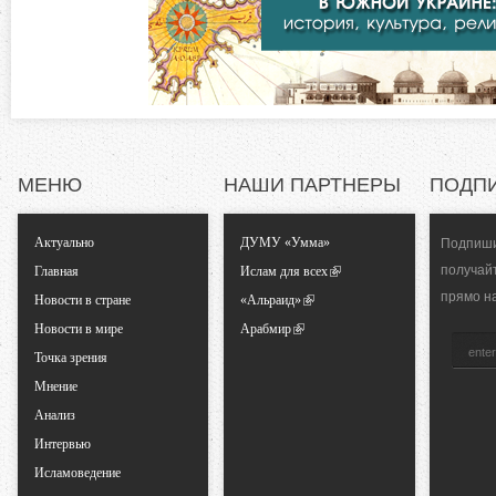
д
т
к
а
а
)
л
ь
МЕНЮ
НАШИ ПАРТНЕРЫ
ПОДП
н
Актуально
ДУМУ «Умма»
Подпиши
получай
Главная
Ислам для всех
ы
прямо н
Новости в стране
«Альраид»
Новости в мире
Арабмир
е
Точка зрения
в
Мнение
Анализ
к
Интервью
Исламоведение