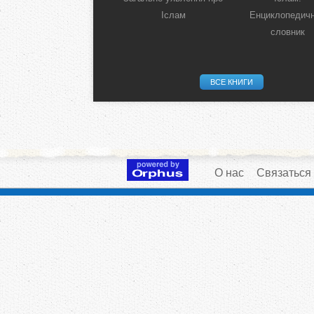
Іслам
Енциклопедич
словник
ВСЕ КНИГИ
О нас
Связаться