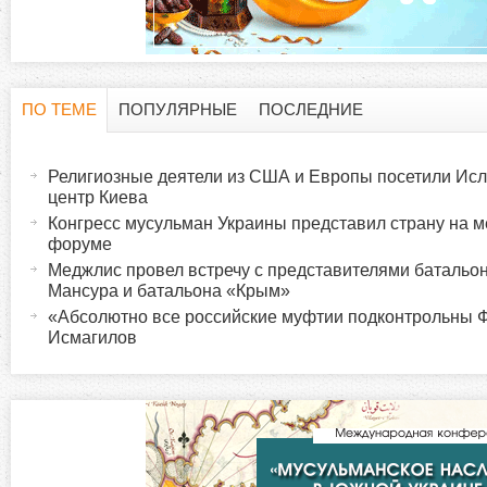
ПО ТЕМЕ
ПОПУЛЯРНЫЕ
ПОСЛЕДНИЕ
Г
(
а
Религиозные деятели из США и Европы посетили Исл
о
к
центр Киева
т
Конгресс мусульман Украины представил страну на 
р
форуме
и
Меджлис провел встречу с представителями батальо
в
и
Мансура и батальона «Крым»
н
«Абсолютно все российские муфтии подконтрольны
а
Исмагилов
з
я
в
о
к
л
н
а