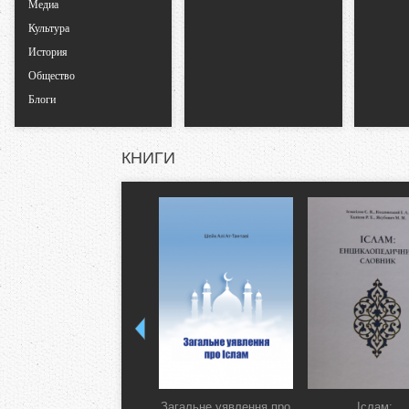
л
Медиа
Культура
а
История
Общество
д
Блоги
к
КНИГИ
и
Загальне уявлення про
Іслам: