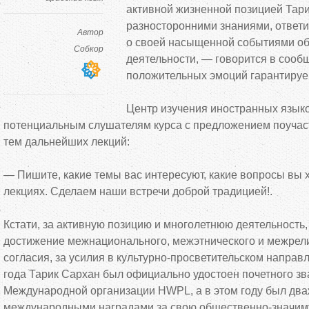
активной жизненной позицией Тари
разносторонними знаниями, ответи
Автор
о своей насыщенной событиями о
Собкор
деятельности, — говорится в соо
положительных эмоций гарантируе
Центр изучения иностранных язык
потенциальным слушателям курса с предложением поучас
тем дальнейших лекций:
— Пишите, какие темы вас интересуют, какие вопросы вы х
лекциях. Сделаем наши встречи доброй традицией!.
Кстати, за активную позицию и многолетнюю деятельность
достижение межнационального, межэтнического и межрели
согласия, за усилия в культурно-просветительском направ
года Тарик Сархан был официально удостоен почетного з
Международной организации HWPL, а в этом году был дв
международными наградами за свою общественно-значиму