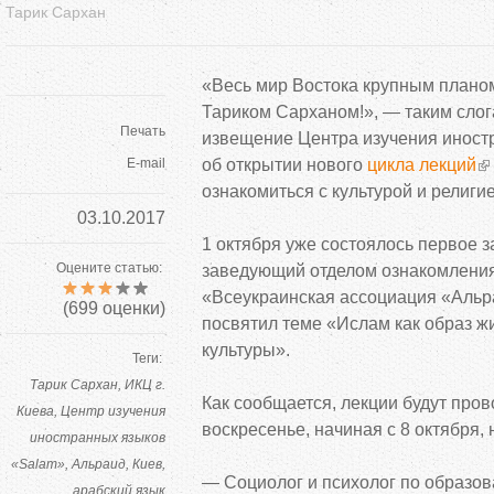
Тарик Сархан
«Весь мир Востока крупным планом
Тариком Сарханом!», — таким сло
Печать
извещение Центра изучения иност
E-mail
об открытии нового
цикла лекций
ознакомиться с культурой и религи
03.10.2017
1 октября уже состоялось первое з
Оцените статью:
заведующий отделом ознакомления
«Всеукраинская ассоциация «Альр
(
699
оценки)
посвятил теме «Ислам как образ ж
культуры».
Теги:
Тарик Сархан
ИКЦ г.
Как сообщается, лекции будут про
Киева
Центр изучения
воскресенье, начиная с 8 октября, 
иностранных языков
«Salam»
Альраид
Киев
— Социолог и психолог по образов
арабский язык