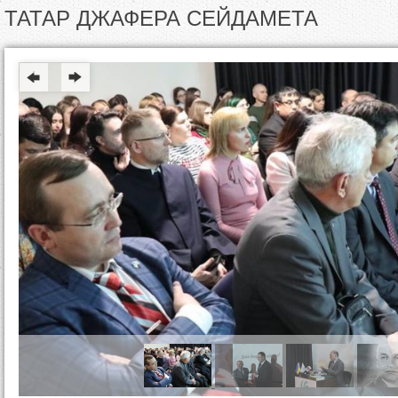
д
ТАТАР ДЖАФЕРА СЕЙДАМЕТА
е
с
ь