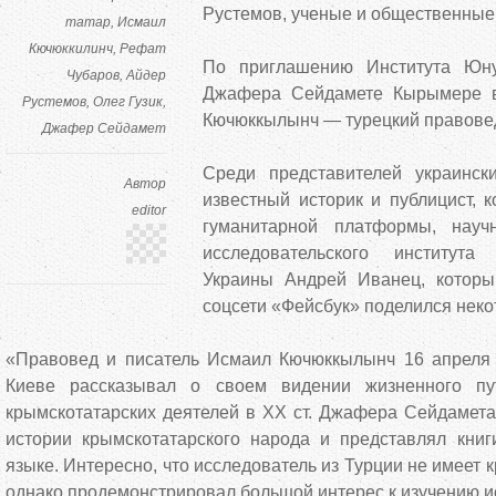
Рустемов, ученые и общественные
татар
Исмаил
Кючюккилинч
Рефат
По приглашению Института Юн
Чубаров
Айдер
Джафера Сейдамете Кырымере в
Рустемов
Олег Гузик
Кючюккылынч — турецкий правовед,
Джафер Сейдамет
Среди представителей украинск
Автор
известный историк и публицист, 
editor
гуманитарной платформы, науч
исследовательского институт
Украины Андрей Иванец, которы
соцсети «Фейсбук» поделился нек
«Правовед и писатель Исмаил Кючюккылынч 16 апреля
Киеве рассказывал о своем видении жизненного пу
крымскотатарских деятелей в XX ст. Джафера Сейдамета
истории крымскотатарского народа и представлял кни
языке. Интересно, что исследователь из Турции не имеет 
однако продемонстрировал большой интерес к изучению и