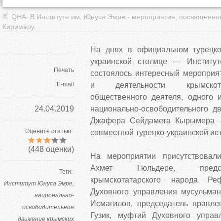
© ️ QHA: В Институте им. Юнуса Эмре - мероприятие, посвященн
Киримеру.
На днях в официальном турецко
украинской столице — Инстит
Печать
состоялось интересный мероприя
E-mail
и деятельности крымскота
общественного деятеля, одного 
24.04.2019
национально-освободительного д
Джафера Сейдамета Кырымера
Оцените статью:
совместной турецко-украинской ис
(
448
оценки)
На мероприятии присутствовал
Ахмет Гюльдере, предс
Теги:
крымскотатарского народа Р
Институт Юнуса Эмре
Духовного управления мусульма
национально-
Исмагилов, председатель правл
освободительное
Гузик, муфтий Духовного упра
движение крымских