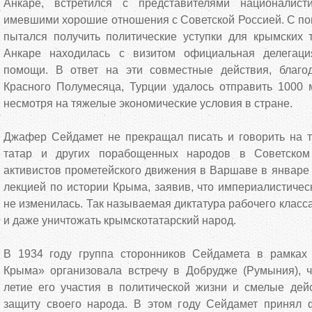
Анкаре, встретился с представителями националисти
имевшими хорошие отношения с Советской Россией. С по
пытался получить политические уступки для крымских 
Анкаре находилась с визитом официальная делегац
помощи. В ответ на эти совместные действия, благо
Красного Полумесяца, Турции удалось отправить 100
несмотря на тяжелые экономические условия в стране.
Джафер Сейдамет не прекращал писать и говорить на т
татар и других порабощенных народов в Советском
активистов прометейского движения в Варшаве в январе 
лекцией по истории Крыма, заявив, что империалистичес
не изменилась. Так называемая диктатура рабочего класс
и даже уничтожать крымскотатарский народ.
В 1934 году группа сторонников Сейдамета в рамках 
Крыма» организовала встречу в Добрудже (Румыния), ч
летие его участия в политической жизни и смелые дей
защиту своего народа. В этом году Сейдамет принял