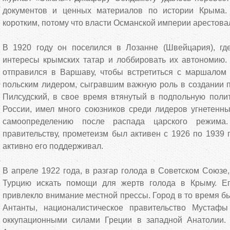
документов и ценных материалов по истории Крыма
коротким, потому что власти Османской империи арестова
В 1920 году он поселился в Лозанне (Швейцария), гд
интересы крымских татар и лоббировать их автономию. 
отправился в Варшаву, чтобы встретиться с маршало
польским лидером, сыгравшим важную роль в создании п
Пилсудский, в свое время втянутый в подпольную полит
России, имел много союзников среди лидеров угнетенны
самоопределению после распада царского режима.
правительству, прометеизм был активен с 1926 по 1939
активно его поддерживал.
В апреле 1922 года, в разгар голода в Советском Союзе
Турцию искать помощи для жертв голода в Крыму. Е
привлекло внимание местной прессы. Город в то время б
Антанты, националистическое правительство Мустаф
оккупационными силами Греции в западной Анатолии.