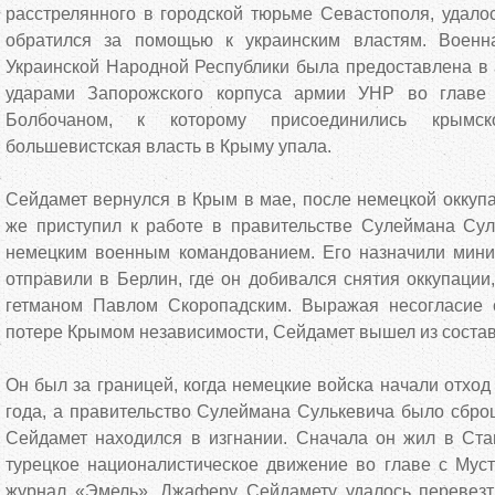
расстрелянного в городской тюрьме Севастополя, удалос
обратился за помощью к украинским властям. Воен
Украинской Народной Республики была предоставлена ​​в
ударами Запорожского корпуса армии УНР во главе
Болбочаном, к которому присоединились крымско
большевистская власть в Крыму упала.
Сейдамет вернулся в Крым в мае, после немецкой оккупа
же приступил к работе в правительстве Сулеймана Сул
немецким военным командованием. Его назначили мини
отправили в Берлин, где он добивался снятия оккупации
гетманом Павлом Скоропадским. Выражая несогласие 
потере Крымом независимости, Сейдамет вышел из состав
Он был за границей, когда немецкие войска начали отход
года, а правительство Сулеймана Сулькевича было сбро
Сейдамет находился в изгнании. Сначала он жил в Ста
турецкое националистическое движение во главе с Мус
журнал «Эмель». Джаферу Сейдамету удалось перевез