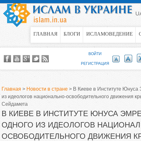
Jump to navigation
U
ГЛАВНАЯ
БЛОГИ
ИСЛАМОВЕДЕНИЕ
ВОЙТИ
РЕГИСТРАЦИЯ
Главная
>
Новости в стране
>
В Киеве в Институте Юнуса
из идеологов национально-освободительного движения к
В
Сейдамета
В КИЕВЕ В ИНСТИТУТЕ ЮНУСА ЭМР
ы
ОДНОГО ИЗ ИДЕОЛОГОВ НАЦИОНАЛ
з
ОСВОБОДИТЕЛЬНОГО ДВИЖЕНИЯ К