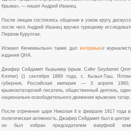
Крыма», — пишет Андрей Иванец.
После лекции состоялось общение в узком кругу, дискусс
после чего Андрей Иванец вручил турецкому исследова
Первом Курултае.
Исмаил Кючюккылынч также дал
интервью
журналист
издания QHA.
Джафер Сейдамет Кырымер (крым. Cafer Seydamet Qırıme
Kırımer) (1 сентября 1889 года, с. Кызыл-Таш, Ялтин
губерния, Российская империя — 3 апреля 1960,
крымскотатарский писатель, общественный деятель, один
национально-освободительного движения крымских татар.
После отречения царя Николая II в феврале 1917 года 
политическая активность. Джафер Сейдамет был в центре 
он был избран председателем вакуфной комис