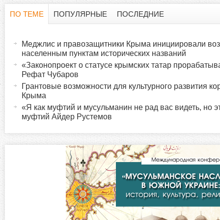
ПО ТЕМЕ
ПОПУЛЯРНЫЕ
ПОСЛЕДНИЕ
Г
(
а
Меджлис и правозащитники Крыма инициировали во
о
к
населенным пунктам исторических названий
т
«Законопроект о статусе крымских татар прорабатыв
р
Рефат Чубаров
и
Грантовые возможности для культурного развития ко
в
и
Крыма
н
«Я как муфтий и мусульманин не рад вас видеть, но
а
муфтий Айдер Рустемов
з
я
в
о
к
л
н
а
д
т
к
а
а