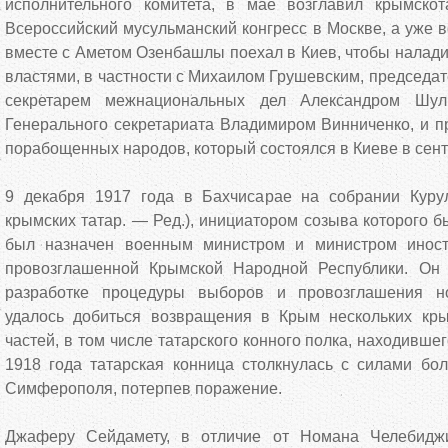
исполнительного комитета, в мае возглавил крымско
Всероссийский мусульманский конгресс в Москве, а уже 
вместе с Аметом Озенбашлы поехал в Киев, чтобы наладит
властями, в частности с Михаилом Грушевским, председа
секретарем межнациональных дел Александром Шуль
Генерального секретариата Владимиром Винниченко, и п
порабощенных народов, который состоялся в Киеве в сент
9 декабря 1917 года в Бахчисарае на собрании Куру
крымских татар. — Ред.), инициатором созыва которого 
был назначен военным министром и министром иност
провозглашенной Крымской Народной Республики. Он
разработке процедуры выборов и провозглашения но
удалось добиться возвращения в Крым нескольких кры
частей, в том числе татарского конного полка, находивше
1918 года татарская конница столкнулась с силами бо
Симферополя, потерпев поражение.
Джаферу Сейдамету, в отличие от Номана Челебиджи