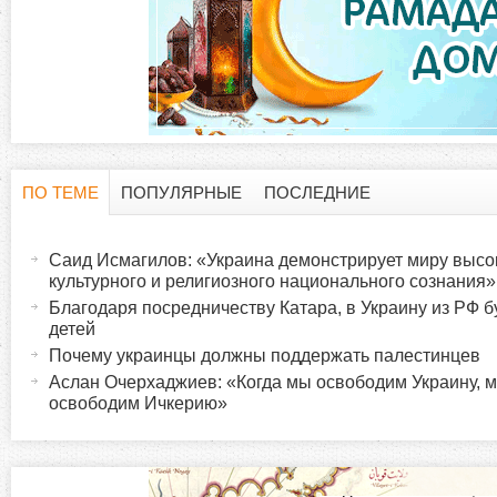
ПО ТЕМЕ
ПОПУЛЯРНЫЕ
ПОСЛЕДНИЕ
Г
(
а
Саид Исмагилов: «Украина демонстрирует миру высо
о
к
культурного и религиозного национального сознания»
т
Благодаря посредничеству Катара, в Украину из РФ 
р
детей
и
Почему украинцы должны поддержать палестинцев
в
и
Аслан Очерхаджиев: «Когда мы освободим Украину, 
н
освободим Ичкерию»
а
з
я
в
о