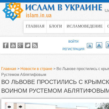
Jump to navigation
U
ГЛАВНАЯ
БЛОГИ
ИСЛАМОВЕДЕНИЕ
ВОЙТИ
РЕГИСТРАЦИЯ
Главная
>
Новости в стране
>
Во Львове простились с кр
Рустемом Аблятифовым
В
ВО ЛЬВОВЕ ПРОСТИЛИСЬ С КРЫМС
ы
ВОИНОМ РУСТЕМОМ АБЛЯТИФОВЫ
з