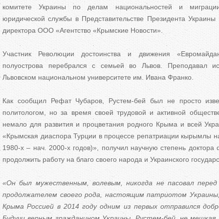
комитете Украины по делам национальностей и миграции
юридической службы в Представительстве Президента Украины
директора ООО «Агентство «Крымские Новости».
Участник Революции достоинства и движения «Евромайда
полуострова перебрался с семьей во Львов. Преподавал и
Львовском национальном университете им. Ивана Франко.
Как сообщил Рефат Чубаров, Рустем-бей был не просто изве
политологом, но за время своей трудовой и активной обществ
немало для развития и процветания родного Крыма и всей Укр
«Крымская диаспора Турции в процессе репатриации кырымлы на
1980-х – нач. 2000-х годов)», получил научную степень доктор
продолжить работу на благо своего народа и Украинского государ
«Он был мужественным, волевым, никогда не пасовал пере
продолжателем своего рода, настоящим патриотом Украины,
Крыма Россией в 2014 году одним из первых отправился доб
Будучи верным гражданином Украины, Рустем-бей, не мешкая 