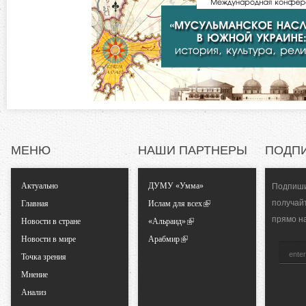
к
л
н
а
д
т
к
а
а
)
л
МЕНЮ
НАШИ ПАРТНЕРЫ
ПОДП
ь
Актуально
ДУМУ «Умма»
Подпиши
н
получай
Главная
Ислам для всех
прямо н
ы
Новости в стране
«Альраид»
Новости в мире
Арабмир
е
Точка зрения
Мнение
в
Анализ