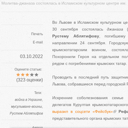
Молитва-джаназа состоялась в Исламском культурном центре им
Во Львове в Исламском культурном ц
30 сентября состоялась
джаназа
Печать
Рустему Аблятифову
, погибшему
E-mail
направлении 24 сентября. Городск
крымскотатарским воином, состоя
03.10.2022
Похоронили Героя на отдельном пол
рядом с погребениями крымских татар.
Оцените статью:
Проводить в последний путь защитни
(
323
оценки)
Львова, собравшиеся перед городской 
Теги:
Искренние соболезнования семье 
война в Украине
делегатов Курултая крымскотатарског
мусульмане-воины
выразил в соцсети «Фейсбук»
Реф
Рустем Аблятифов
представительного органа крымских тат
Автор