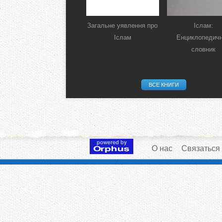
Загальне уявлення про
Іслам:
Іслам
Енциклопедич
словник
ВСЕ КНИГИ
О нас
Связаться