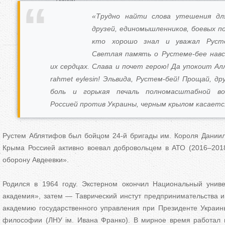
Собкор
«Трудно найти слова утешения для
друзей, единомышленников, боевых п
кто хорошо знал и уважал Руст
Светлая память о Рустеме-бее навс
их сердцах. Слава и почет герою! Да упокоит Алл
rahmet eylesin! Эльвида, Рустем-бей! Прощай, д
боль и горькая печаль полномасштабной вой
Россией против Украины, черным крылом касается
Рустем Аблятифов был бойцом 24-й бригады им. Короля Даниила
Крыма Россией активно воевал добровольцем в АТО (2016–201
оборону Авдеевки».
Родился в 1964 году. Экстерном окончил Национальный унив
академия», затем — Таврический инстут предпринимательства и
академию государственного управления при Президенте Украин
философии (ЛНУ ім. Ивана Франко). В мирное время работал