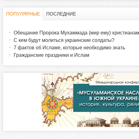
ПОПУЛЯРНЫЕ
ПОСЛЕДНИЕ
Г
(
а
Обещание Пророка Мухаммада (мир ему) христиана
о
к
С кем будут молиться украинские солдаты?
т
7 фактов об Исламе, которые необходимо знать
р
и
Гражданские праздники и Ислам
в
и
н
а
з
я
в
о
к
л
н
а
д
т
к
а