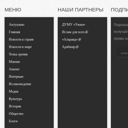
а
)
МЕНЮ
НАШИ ПАРТНЕРЫ
ПОДП
л
Актуально
ДУМУ «Умма»
Подпиши
ь
получай
Главная
Ислам для всех
прямо н
Новости в стране
«Альраид»
н
Новости в мире
Арабмир
Точка зрения
ы
Мнение
е
Анализ
Интервью
в
Исламоведение
Медиа
к
Культура
История
л
Общество
Блоги
а