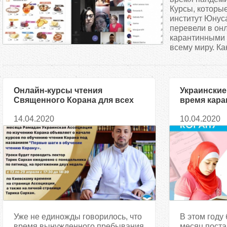
д
Курсы, которы
институт Юнус
перевели в онл
е
карантинными 
всему миру. Как
с
ь
Онлайн-курсы чтения
Украинские
Священного Корана для всех
время кара
желающих стартовали 13
слушатель
14.04.2020
10.04.2020
апреля
онлайн-кур
таджвиду
Уже не единожды говорилось, что
В этом году
время вынужденного пребывания
месяц поста