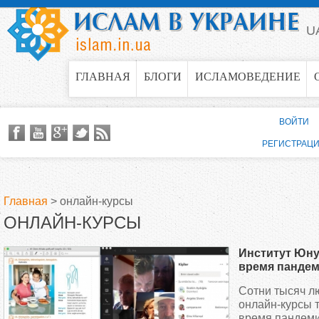
Jump to navigation
U
ГЛАВНАЯ
БЛОГИ
ИСЛАМОВЕДЕНИЕ
ВОЙТИ
РЕГИСТРАЦ
Главная
>
онлайн-курсы
ОНЛАЙН-КУРСЫ
В
Институт Юну
ы
время пандем
турецкого язы
Сотни тысяч л
з
людей во все
онлайн-курсы т
время пандеми