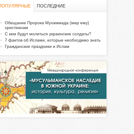
о
ПОПУЛЯРНЫЕ
ПОСЛЕДНИЕ
и
а
Обещание Пророка Мухаммада (мир ему)
с
христианам
к
С кем будут молиться украинские солдаты?
т
к
7 фактов об Исламе, которые необходимо знать
и
Гражданские праздники и Ислам
а
в
н
а
я
в
к
л
а
д
к
а