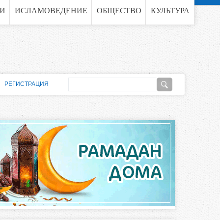
ГИ
ИСЛАМОВЕДЕНИЕ
ОБЩЕСТВО
КУЛЬТУРА
П
РЕГИСТРАЦИЯ
о
Ф
и
о
с
к
р
м
а
п