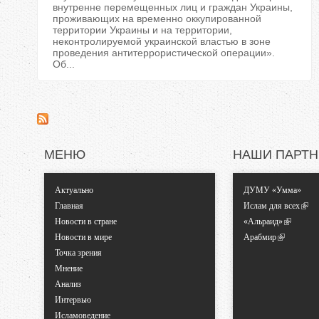
внутренне перемещенных лиц и граждан Украины,
проживающих на временно оккупированной
территории Украины и на территории,
неконтролируемой украинской властью в зоне
проведения антитеррористической операции».
Об...
МЕНЮ
НАШИ ПАРТ
Актуально
ДУМУ «Умма»
Главная
Ислам для всех
Новости в стране
«Альраид»
Новости в мире
Арабмир
Точка зрения
Мнение
Анализ
Интервью
Исламоведение