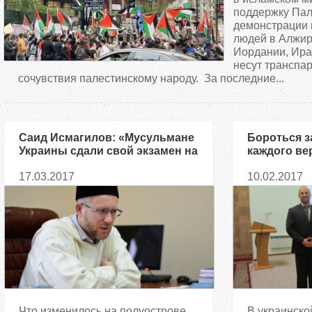
д
поддержку Пал
демонстрации 
людей в Алжире
е
Иордании, Ира
несут транспа
с
сочувствия палестинскому народу. За последние...
ь
Саид Исмагилов: «Мусульмане
Бороться з
Украины сдали свой экзамен на
каждого ве
гражданскую зрелость»
Тарик Сарх
17.03.2017
10.02.2017
Что изменилось на полуострове
В украинско