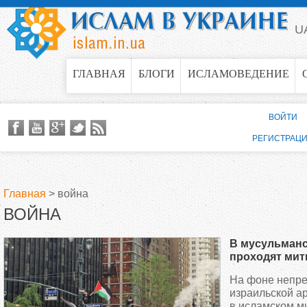
Jump to navigation
U
ГЛАВНАЯ
БЛОГИ
ИСЛАМОВЕДЕНИЕ
ВОЙТИ
РЕГИСТРАЦ
Главная
>
война
ВОЙНА
В
В мусульманс
ы
проходят мит
палестинског
На фоне непр
з
израильской а
в исламском м