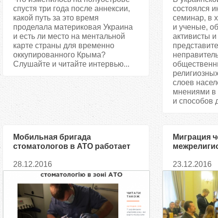
спустя три года после аннексии,
состоялся 
какой путь за это время
семинар, в 
проделала материковая Украина
и ученые, 
и есть ли место на ментальной
активисты и
карте страны для временно
представит
оккупированного Крыма?
неправител
Слушайте и читайте интервью...
общественн
религиозных
слоев насе
мнениями в 
и способов 
Мобильная бригада
Миграция ч
стоматологов в АТО работает
межрелигио
под руководством врача из
представи
28.12.2016
23.12.2016
Ливана
религий ис
проблем п