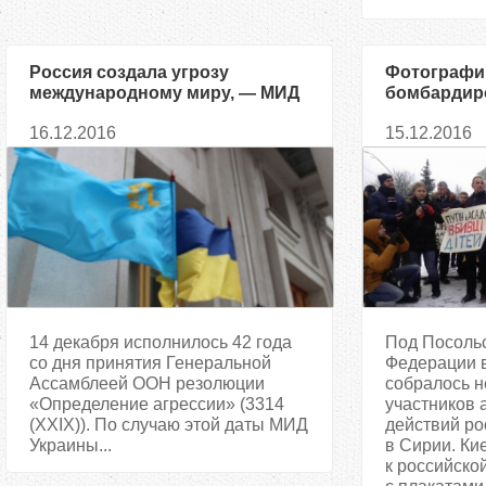
Россия создала угрозу
Фотографи
международному миру, — МИД
бомбардир
Украины
городов по
16.12.2016
15.12.2016
Киеве
14 декабря исполнилось 42 года
Под Посоль
со дня принятия Генеральной
Федерации в
Ассамблеей ООН резолюции
собралось н
«Определение агрессии» (3314
участников 
(XXIX)). По случаю этой даты МИД
действий ро
Украины...
в Сирии. Ки
к российско