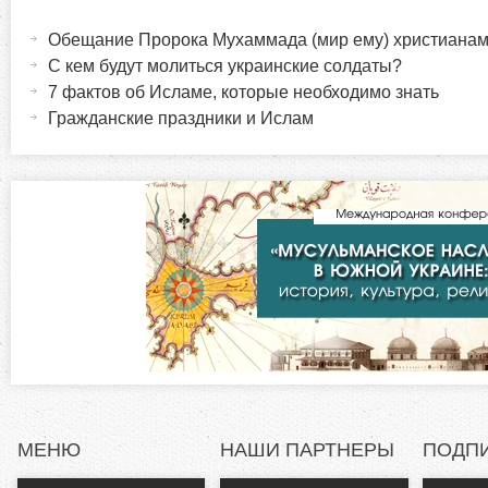
Г
(
ц
а
Обещание Пророка Мухаммада (мир ему) христиана
о
к
ы
С кем будут молиться украинские солдаты?
т
7 фактов об Исламе, которые необходимо знать
р
и
Гражданские праздники и Ислам
в
и
н
а
з
я
в
о
к
л
н
а
д
т
к
а
а
)
МЕНЮ
НАШИ ПАРТНЕРЫ
ПОДП
л