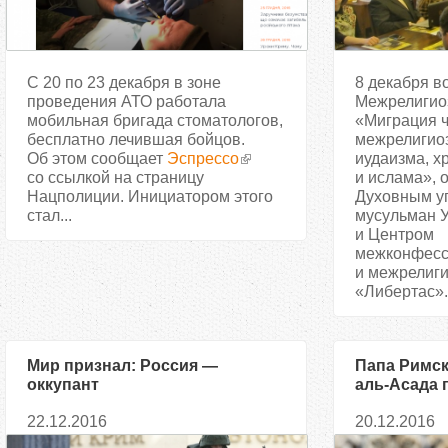
С 20 по 23 декабря в зоне
8 декабря в
проведения АТО работала
Межрелигио
мобильная бригада стоматологов,
«Миграция ч
бесплатно лечившая бойцов.
межрелигиоз
Об этом сообщает
Эспрессо
иудаизма, х
со ссылкой на страницу
и ислама», 
Нацполиции. Инициатором этого
Духовным у
стал...
мусульман 
и Центром
межконфесс
и межрелиги
«Либертас». 
Мир признал: Россия —
Папа Римск
оккупант
аль-Асада 
насилию
22.12.2016
20.12.2016