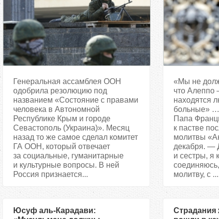
Генеральная ассамблея ООН
«Мы не долж
одобрила резолюцию под
что Алеппо 
названием «Состояние с правами
находятся лю
человека в Автономной
больные» …
Республике Крым и городе
Папа Франц
Севастополь (Украина)». Месяц
к пастве по
назад то же самое сделал комитет
молитвы «Ан
ГА ООН, который отвечает
декабря. — 
за социальные, гуманитарные
и сестры, я
и культурные вопросы. В ней
соединяюсь,
Россия признается...
молитву, с ...
Юсуф аль-Карадави:
Страдания 