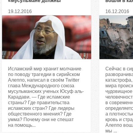
«Мусульмане должны
вошли в к
сплотиться на фоне событий в
наблюдаем
19.12.2016
16.12.2016
Алеппо»
фактически
Исламский мир хранит молчание
Сейчас в си
по поводу трагедии в сирийском
разворачив
Алеппо, написал в своём Twitter
катастрофа, 
глава Международного союза
мира происх
мусульманских ученых Юсуф аль-
чудовищное
Карадави. — Где исламские
человечности
страны? Где правительства
в современ
исламских стран? Где лидеры
определяетс
общественного мнения? Где
а плотность
умма? Почему они не спешат
кровь и стр
на помощь...
Алеппо вошл
мы ...