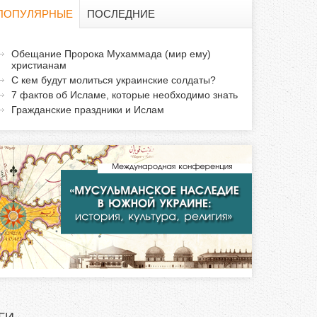
о
ПОПУЛЯРНЫЕ
ПОСЛЕДНИЕ
и
а
Обещание Пророка Мухаммада (мир ему)
с
христианам
к
С кем будут молиться украинские солдаты?
т
к
7 фактов об Исламе, которые необходимо знать
и
Гражданские праздники и Ислам
а
в
н
а
я
в
к
л
а
д
к
а