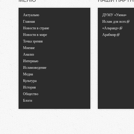
МЕНЮ
НАШИ ПАРТ
Актуально
ДУМУ «Умма»
Главная
Ислам для всех
Новости в стране
«Альраид»
Новости в мире
Арабмир
Точка зрения
Мнение
Анализ
Интервью
Исламоведение
Медиа
Культура
История
Общество
Блоги