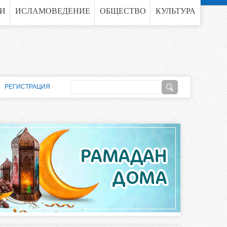
ГИ
ИСЛАМОВЕДЕНИЕ
ОБЩЕСТВО
КУЛЬТУРА
П
РЕГИСТРАЦИЯ
о
Ф
и
о
с
к
р
м
а
п