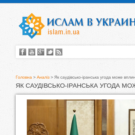
Головна
>
Аналіз
>
Як саудівсько-іранська угода може вплин
ЯК САУДІВСЬКО-ІРАНСЬКА УГОДА МО
В
и
є
т