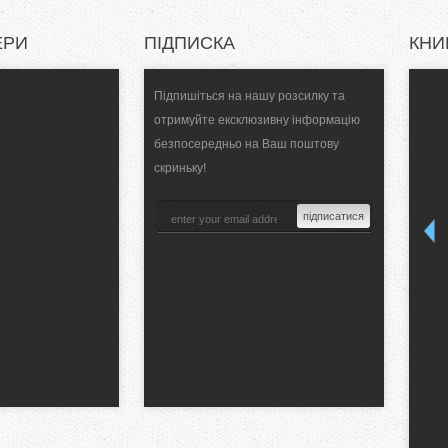
ЕРИ
ПІДПИСКА
КНИ
Підпишіться на нашу розсилку та
отримуйте ексклюзивну інформацію
безпосередньо на Ваш поштову
скриньку!