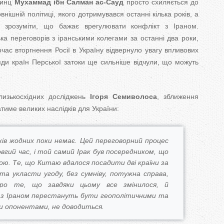
ринц
Мухаммад ібн Салман ас-Сауд
просто схиляється до
нішній політиці, якого дотримувався останні кілька років, а
 зрозуміти, що бажає врегулювати конфлікт з Іраном.
ька переговорів з іранськими колегами за останні два роки,
час вторгнення Росії в Україну відвернуло увагу впливових
ряди країн Перської затоки ще сильніше відчули, що можуть
лизькосхідних досліджень
Ігоря Семиволоса
, зближення
атиме великих наслідків для України:
ків жодних поки немає. Цей переговорний процес
вгий час, і той самий Ірак був посередником, що
ою. Те, що Китаю вдалося посадити дві країни за
 та укласти угоду, без сумніву, потужна справа,
ро те, що завдяки цьому все змінилося, й
я з Іраном перестануть бути геополітичними та
и опонентами, не доводиться.