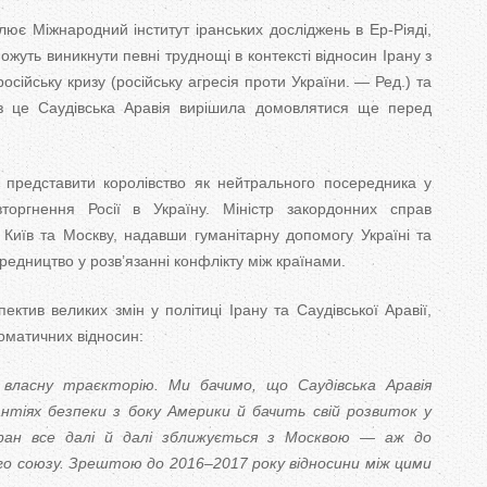
лює Міжнародний інститут іранських досліджень в Ер-Ріяді,
уть виникнути певні труднощі в контексті відносин Ірану з
сійську кризу (російську агресія проти України. — Ред.) та
ез це Саудівська Аравія вирішила домовлятися ще перед
представити королівство як нейтрального посередника у
вторгнення Росії в Україну. Міністр закордонних справ
 Київ та Москву, надавши гуманітарну допомогу Україні та
едництво у розв’язанні конфлікту між країнами.
ктив великих змін у політиці Ірану та Саудівської Аравії,
оматичних відносин:
власну траєкторію. Ми бачимо, що Саудівська Аравія
нтіях безпеки з боку Америки й бачить свій розвиток у
Іран все далі й далі зближується з Москвою — аж до
го союзу. Зрештою до 2016–2017 року відносини між цими