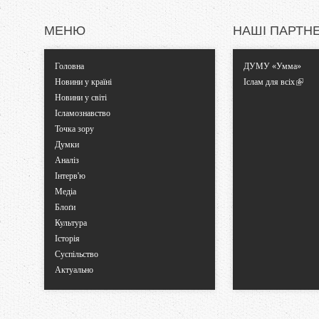
МЕНЮ
НАШІ ПАРТН
Головна
ДУМУ «Умма»
Новини у країні
Іслам для всіх
Новини у світі
Ісламознавство
Точка зору
Думки
Аналіз
Інтерв'ю
Медіа
Блоґи
Культура
Історія
Суспільство
Актуально