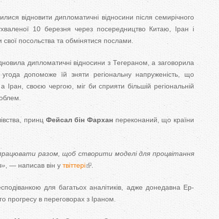
T
вилися відновити дипломатичні відносини після семирічного
a
 ухваленої 10 березня через посередництво Китаю, Іран і
и свої посольства та обмінятися послами.
b
ідновила дипломатичні відносини з Тегераном, а заговорила
s
 угода допоможе їй зняти регіональну напруженість, що
а Іран, своєю чергою, міг би сприяти більшій регіональній
роблем.
лівства, принц
Фейсал бін Фархан
переконаний, що країни
працювати разом, щоб створити моделі для процвітання
в»
, — написав він у
твіттері
.
сподіванкою для багатьох аналітиків, адже донедавна Ер-
го прогресу в переговорах з Іраном.