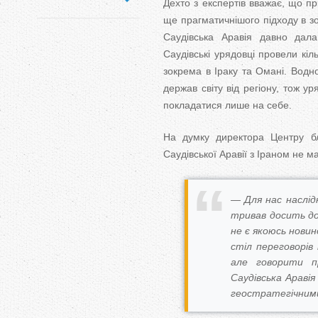
Дехто з експертів вважає, що п
ще прагматичнішого підходу в зов
Саудівська Аравія давно дала
Саудівські урядовці провели кіл
зокрема в Іраку та Омані. Водно
держав світу від регіону, тож у
покладатися лише на себе.
На думку директора Центру б
Саудівської Аравії з Іраном не м
— Для нас наслід
тривав досить до
не є якоюсь новин
стіл переговорів
але говорити п
Саудівська Араві
геостратегічним