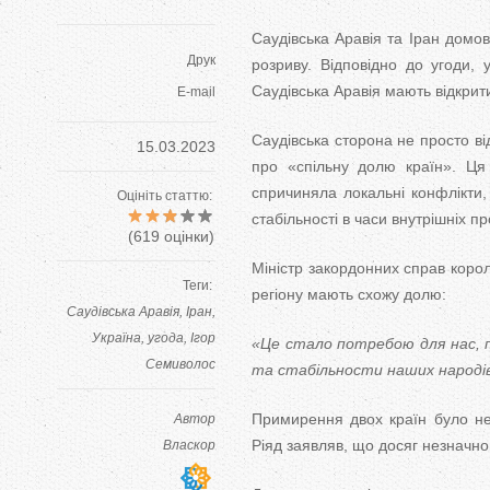
Саудівська Аравія та Іран домо
Друк
розриву. Відповідно до угоди,
Саудівська Аравія мають відкрит
E-mail
Саудівська сторона не просто в
15.03.2023
про «спільну долю країн». Ця
спричиняла локальні конфлікти, 
Оцініть статтю:
стабільності в часи внутрішніх п
(
619
оцінки)
Міністр закордонних справ коро
Теги:
регіону мають схожу долю:
Саудівська Аравія
Іран
Україна
угода
Ігор
«Це стало потребою для нас, 
Семиволос
та стабільности наших народі
Примирення двох країн було не
Автор
Ріяд заявляв, що досяг незначно
Власкор