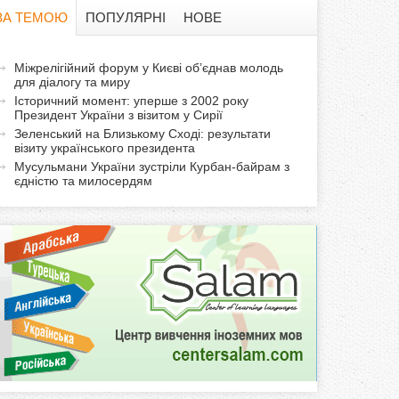
в
ЗА ТЕМОЮ
ПОПУЛЯРНІ
НОВЕ
а
а
Міжрелігійний форум у Києві об’єднав молодь
ф
для діалогу та миру
к
Історичний момент: уперше з 2002 року
т
о
Президент України з візитом у Сирії
и
Зеленський на Близькому Сході: результати
візиту українського президента
р
в
Мусульмани України зустріли Курбан-байрам з
н
єдністю та милосердям
м
а
в
а
к
л
а
д
к
а