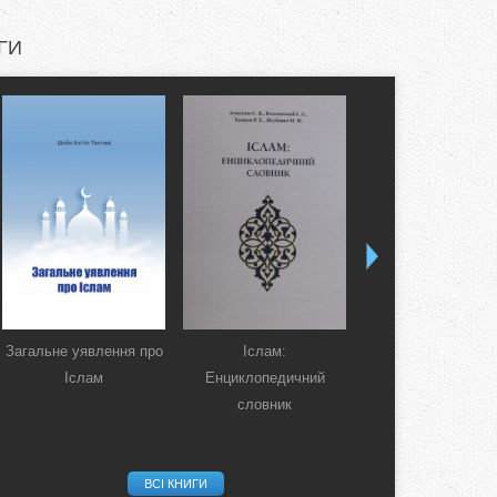
ГИ
Загальне уявлення про
Іслам:
Коран. Перекла
Іслам
Енциклопедичний
смислів українсь
словник
мовою
ВСІ КНИГИ