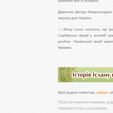
країнами все ж існували.
Директор Центру близькосхідних 
загрози для України:
— Можу лише сказати, що іран
Саудівської Аравії у вигляді 
угодою. Українській владі ва
Аравією.
Щоб додати коментар,
увійдіть
а
Якшо Ви помітили помилку, виді
повідомити про це редакцію.