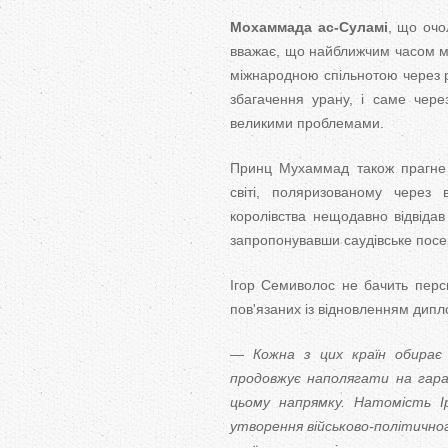
Мохаммада ас-Суламі
, що очо
вважає, що найближчим часом мож
міжнародною спільнотою через ро
збагачення урану, і саме чер
великими проблемами.
Принц Мухаммад також прагне 
світі, поляризованому через 
королівства нещодавно відвідав
запропонувавши саудівське посер
Ігор Семиволос не бачить перспе
пов'язаних із відновленням дипл
— Кожна з цих країн обирає 
продовжує наполягати на гара
цьому напрямку. Натомість 
утворення військово-політично