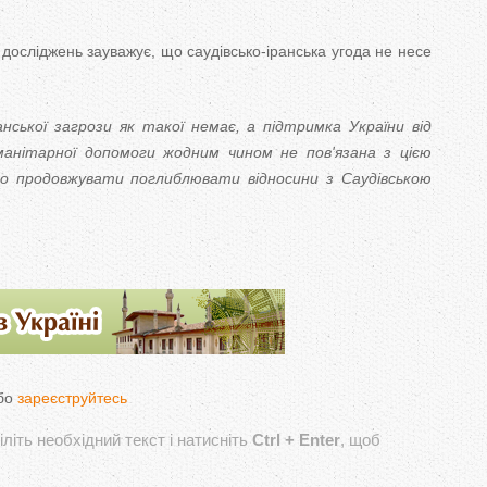
досліджень зауважує, що саудівсько-іранська угода не несе
ської загрози як такої немає, а підтримка України від
гуманітарної допомоги жодним чином не пов'язана з цією
рто продовжувати поглиблювати відносини з Саудівською
бо
зареєструйтесь
літь необхідний текст і натисніть
Ctrl + Enter
, щоб