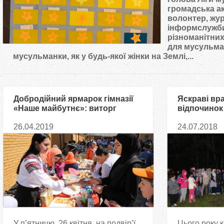
т
громадська ак
волонтер, жур
інформслужби,
у
різноманітних 
для мусульман
т
мусульманки, як у будь-якої жінки на Землі,...
Добродійний ярмарок гімназії
Яскраві вр
«Наше майбутнє»: виторг
відпочинок
віддадуть на садаку
мусульман
26.04.2019
24.07.2018
У п’ятницю, 26 квітня, на подвір’ї
Цього року 