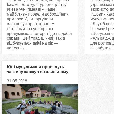
Ісламського культурного центру
українських
Києва учні гімназії «Наше
з користю дл
майбутнє» провели добродійний
чудовий хал
ярмарок. Діти торгували
мусульмансь
власноруч приготованим
«Дружба», о
стравами та сувенірною
Яремче Гро
продукцією, а виторг піде на добрі
«Всеукраїнс
справи. Цей традиційний захід
«Альраід», 
відбувається двічі на рік —
для розповід
навесні й...
— набутий...
Юні мусульмани проведуть
частину канікул в халяльному
оздоровчому таборі в Карпатах
31.05.2018