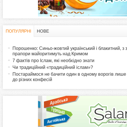
ПОПУЛЯРНІ
НОВЕ
H
(
а
Порошенко: Синьо-жовтий український і блакитний, з
o
к
прапори майоритимуть над Кримом
т
7 фактів про Іслам, які необхідно знати
r
и
Чи традиційний «традиційний іслам»?
в
Постараймося не бачити один в одному ворогів лише
i
до різних конфесій
н
а
z
в
к
o
л
а
n
д