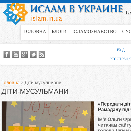
Jump to navigation
U
ГОЛОВНА
БЛОҐИ
ІСЛАМОЗНАВСТВО
СУ
ВХІД
РЕЄСТРАЦІ
Головна
>
Діти-мусульмани
ДІТИ-МУСУЛЬМАНИ
В
«Передати діт
и
Рамадану під
Ольга Фринд
Ім’я Ольги Ф
є
читачам сайту
голова Ліги м