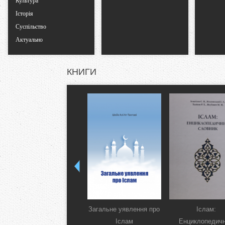
Культура
Історія
Суспільство
Актуально
КНИГИ
Загальне уявлення про
Іслам:
Іслам
Енциклопедич