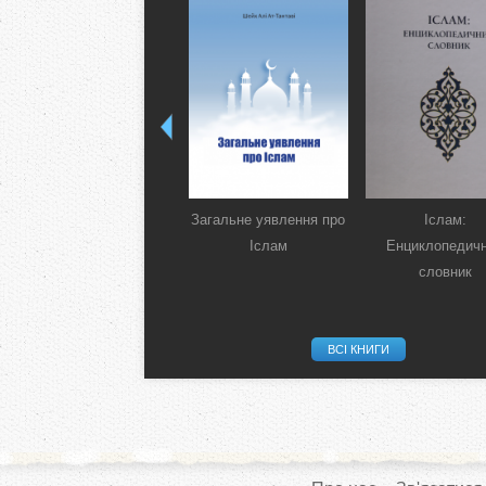
Загальне уявлення про
Іслам:
Іслам
Енциклопедич
словник
ВСІ КНИГИ