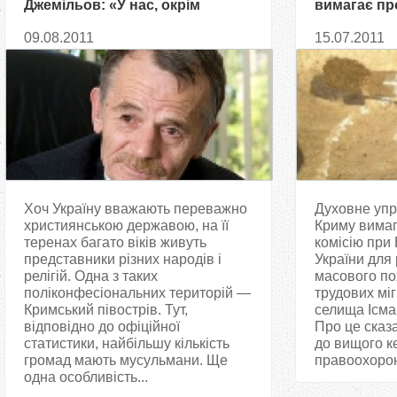
Джемільов: «У нас, окрім
вимагає пр
України, більше нічого немає»
поховання м
09.08.2011
15.07.2011
Євпаторії
Хоч Україну вважають переважно
Духовне упр
християнською державою, на її
Криму вимаг
теренах багато віків живуть
комісію при
представники різних народів і
України для
релігій. Одна з таких
масового по
поліконфесіональних територій —
трудових міг
Кримський півострів. Тут,
селища Ісмаі
відповідно до офіційної
Про це сказ
статистики, найбільшу кількість
до вищого ке
громад мають мусульмани. Ще
правоохоронн
одна особливість...