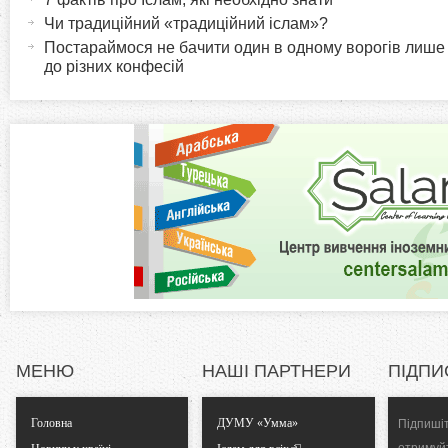
r
и
Чи традиційний «традиційний іслам»?
в
Постараймося не бачити один в одному ворогів лише
i
до різних конфесій
н
а
z
в
к
o
л
а
n
д
к
t
а
)
a
l
МЕНЮ
НАШІ ПАРТНЕРИ
ПІДПИ
T
Головна
ДУМУ «Умма»
Підпишіт