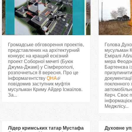
Громадське обговорення проектів,
Голова Духо
представлених на архітектурний
мусульман К
конкурс на кращий ескізний
Еміралі Абл
проект Соборної мечеті (Буюк
мера Феодос
Джума-Джамі) у Сімферополі,
Бартенєва і
розпочнеться 8 вересня. Про це
призупинит
інформагентству
QHA
документаці
повідомив заступник муфтія
поклонного 
мусульман Криму Айдер Ісмаїлов.
автомобільн
За...
Керч. Своє 
інформацією
Меджлісу...
Лідер кримських татар Мустафа
Духовне уп