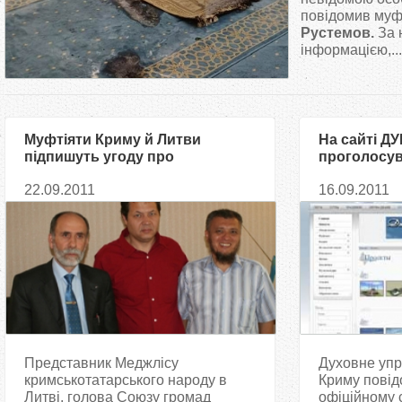
т
повідомив му
Рустемов.
За 
інформацією,...
у
т
Муфтіяти Криму й Литви
На сайті Д
підпишуть угоду про
проголосув
співробітництво
Соборної м
22.09.2011
16.09.2011
Представник Меджлісу
Духовне упр
кримськотатарського народу в
Криму повід
Литві, голова Союзу громад
офіційному 