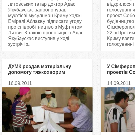
литовських татар доктор Адас
відкрилося 
Якубаускас запропонував
голосування
муфтієві мусульман Криму хаджі
проект Собор
Еміралі Аблаєву підписати угоду
будівництво 
про співробітництво з Муфтіятом
Сімферополі
Литви. З такою пропозицією Адас
22. «Просим
Якубаускас виступив у ході
Криму взяти
зустрічі з...
голосуванні 
ДУМК роздав матеріальну
У Сімферопо
допомогу тяжкохворим
проектів С
виставлені 
16.09.2011
14.09.2011
громадсько