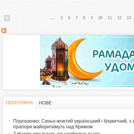
…
5
6
7
8
9
10
11
12
13
С
т
о
р
і
н
ПОПУЛЯРНІ
НОВЕ
H
(
к
а
Порошенко: Синьо-жовтий український і блакитний, з
o
к
прапори майоритимуть над Кримом
и
т
7 фактів про Іслам, які необхідно знати