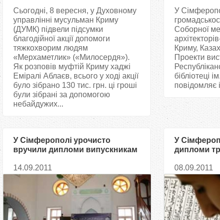
Сьогодні, 8 вересня, у Духовному
У Сімферопо
управлінні мусульман Криму
громадськост
(ДУМК) підвели підсумки
Соборної ме
благодійної акції допомоги
архітекторів
тяжкохворим людям
Криму, Казах
«Мерхаметлик» («Милосердя»).
Проекти вис
Як розповів муфтій Криму хаджі
Республікан
Еміралі Аблаєв, всього у ході акції
бібліотеці ім
було зібрано 130 тис. грн. ці гроші
повідомляє 
були зібрані за допомогою
небайдужих...
У Сімферополі урочисто
У Сімфероп
вручили дипломи випускникам
дипломи тр
школи хафізів
14.09.2011
08.09.2011