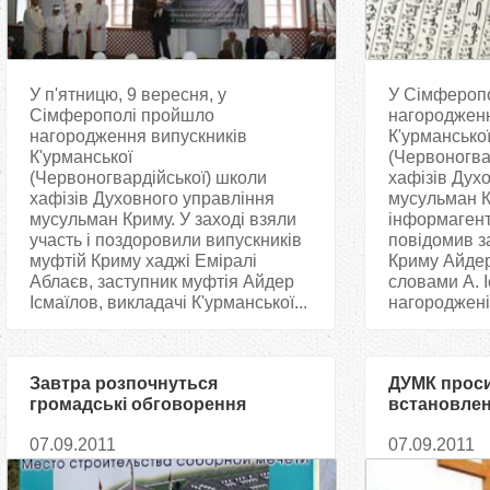
У п'ятницю, 9 вересня, у
У Сімферопо
Сімферополі пройшло
нагородженн
нагородження випускників
К'урмансько
К'урманської
(Червоногва
(Червоногвардійської) школи
хафізів Дух
хафізів Духовного управління
мусульман К
мусульман Криму. У заході взяли
інформаген
участь і поздоровили випускників
повідомив з
муфтій Криму хаджі Еміралі
Криму Айдер
Аблаєв, заступник муфтія Айдер
словами А. І
Ісмаїлов, викладачі К'урманської...
нагороджені 
Завтра розпочнуться
ДУМК проси
громадські обговорення
встановлен
проектів сімферопольської
хреста у Фе
07.09.2011
07.09.2011
Соборної мечеті