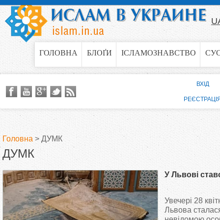
Jump to navigation
U
ГОЛОВНА
БЛОҐИ
ІСЛАМОЗНАВСТВО
СУ
ВХІД
РЕЄСТРАЦІ
Головна
>
ДУМК
ДУМК
В
У Львові став
и
Увечері 28 квіт
є
Львова сталас
невідомою ос