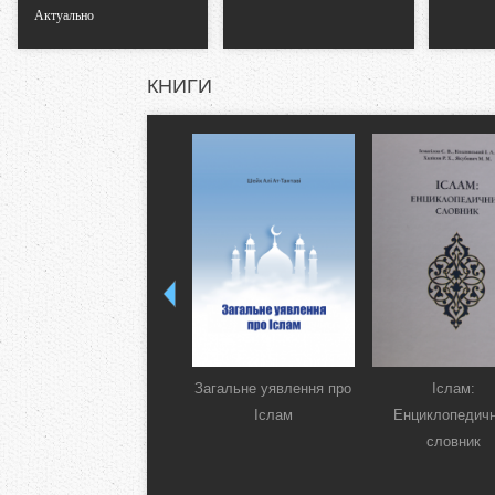
Актуально
КНИГИ
Загальне уявлення про
Іслам:
Іслам
Енциклопедич
словник