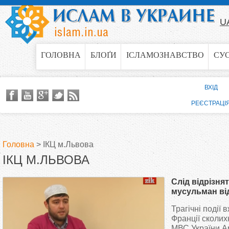
Jump to navigation
U
ГОЛОВНА
БЛОҐИ
ІСЛАМОЗНАВСТВО
СУ
ВХІД
РЕЄСТРАЦІ
Головна
>
ІКЦ м.Львова
ІКЦ М.ЛЬВОВА
В
Слід відрізня
и
мусульман ві
ісламістів, − 
Трагічні події в
є
Франції сколих
МВС України А