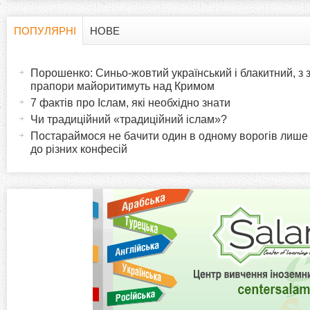
ПОПУЛЯРНІ
НОВЕ
H
(
а
Порошенко: Синьо-жовтий український і блакитний, з
o
к
прапори майоритимуть над Кримом
т
7 фактів про Іслам, які необхідно знати
r
и
Чи традиційний «традиційний іслам»?
в
Постараймося не бачити один в одному ворогів лише
i
до різних конфесій
н
а
z
в
к
o
л
а
n
д
к
t
а
)