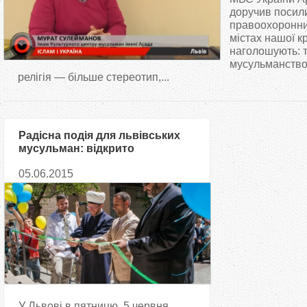
т
доручив посил
правоохоронних
містах нашої к
у
наголошують: 
мусульманство
т
релігія — більше стереотип,...
Радісна подія для львівських
мусульман: відкрито
Ісламський культурний центр
05.06.2015
У Львові в пятницю, 5 червня,