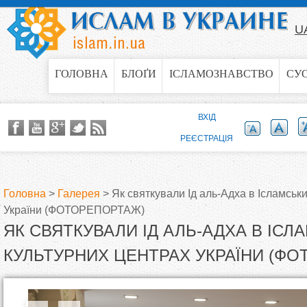
Jump to navigation
U
ГОЛОВНА
БЛОҐИ
ІСЛАМОЗНАВСТВО
СУ
ВХІД
РЕЄСТРАЦІЯ
Головна
>
Галерея
>
Як святкували Ід аль-Адха в Ісламськ
України (ФОТОРЕПОРТАЖ)
В
ЯК СВЯТКУВАЛИ ІД АЛЬ-АДХА В ІСЛ
и
КУЛЬТУРНИХ ЦЕНТРАХ УКРАЇНИ (Ф
є