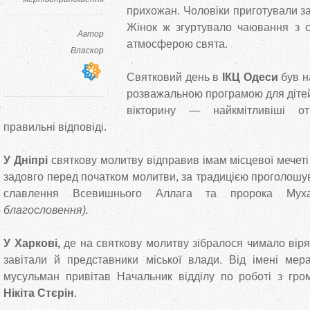
прихожан. Чоловіки приготували з
Жінок ж згуртувало чаювання з
Автор
атмосферою свята.
Власкор
Святковий день в
ІКЦ Одеси
був н
розважальною програмою для дітей
вікторину — найкмітливіші о
правильні відповіді.
У Дніпрі
святкову молитву відправив імам місцевої мечет
задовго перед початком молитви, за традицією проголошу
славлення Всевишнього Аллага та пророка Му
благословення).
У Харкові,
де на святкову молитву зібралося чимало віря
завітали й представники міської влади. Від імені ме
мусульман привітав Начальник відділу по роботі з гро
Нікіта Стєрін
.