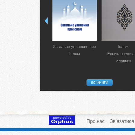
Загальне уявлення про
Іслам:
Іслам
Енциклопедич
словник
ВСІ КНИГИ
Про нас
Зв'язатися