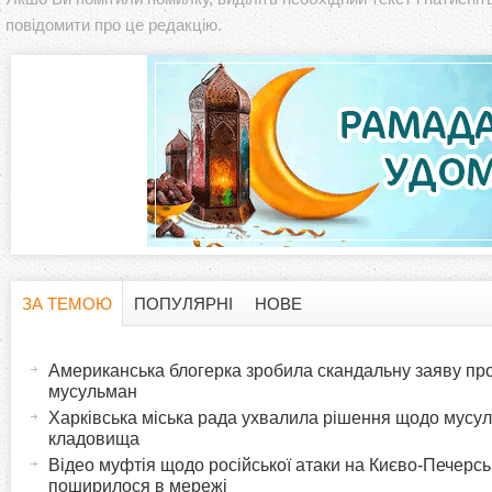
повідомити про це редакцію.
ЗА ТЕМОЮ
ПОПУЛЯРНІ
НОВЕ
H
(
а
Американська блогерка зробила скандальну заяву про
o
к
мусульман
т
Харківська міська рада ухвалила рішення щодо мусу
r
кладовища
и
Відео муфтія щодо російської атаки на Києво-Печерс
в
i
поширилося в мережі