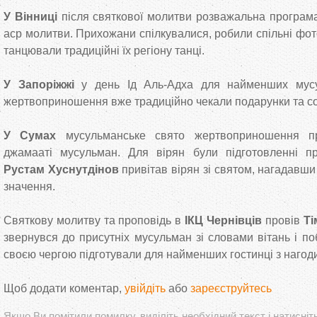
У Вінниці
після святкової молитви розважальна програма
аср молитви. Прихожани спілкувалися, робили спільні фото
танцювали традиційні їх регіону танці.
У Запоріжжі
у день Ід Аль-Адха для найменших мусу
жертвоприношення вже традиційно чекали подарунки та с
У Сумах
мусульманське свято жертвоприношення п
джамааті мусульман. Для вірян були підготовленні п
Рустам Хуснутдінов
привітав вірян зі святом, нагадавши
значення.
Святкову молитву та проповідь в
ІКЦ Чернівців
провів
Ті
звернувся до присутніх мусульман зі словами вітань і п
своєю чергою підготували для найменших гостинці з нагоди
Щоб додати коментар,
увійдіть
або
зареєструйтесь
Якшо Ви помітили помилку, виділіть необхідний текст і натисніт