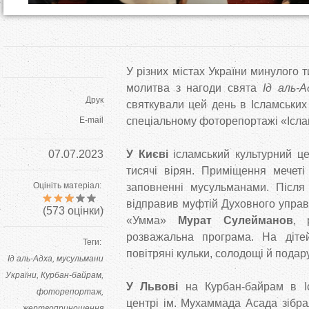
У різних містах України минулого 
молитва з нагоди свята
Ід аль-
Друк
святкували цей день в Ісламських
E-mail
спеціальному фоторепортажі «Іслам
07.07.2023
У Києві
ісламський культурний це
тисячі вірян. Приміщення мечеті
Оцініть матеріал:
заповненні мусульманами. Після 
відправив муфтій Духовного управ
(
573
оцінки)
«Умма»
Мурат Сулейманов
, 
розважальна програма. На діте
Теги:
повітряні кульки, солодощі й подар
Ід аль-Адха
мусульмани
України
Курбан-байрам
У Львові
на Курбан-байрам в І
фоторепортаж
центрі ім. Мухаммада Асада зібра
жертвоприношення