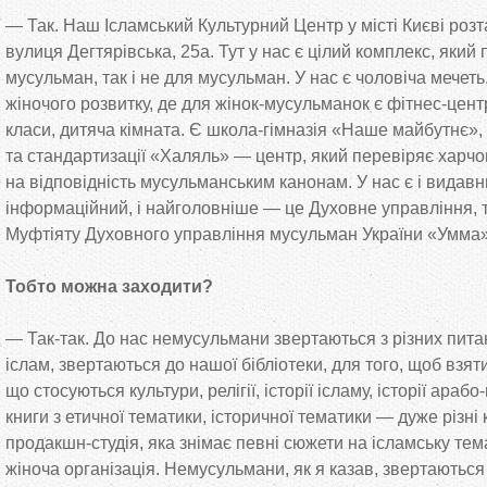
—
Так. Наш Ісламський Культурний Центр у
місті Києві ро
вулиця Дегтярівська, 25а. Тут у
нас є цілий комплекс, який
мусульман, так і не
для мусульман. У
нас є чоловіча мечеть
жіночого розвитку, де
для
жінок-мусульманок
є
фітнес-цент
класи, дитяча кімната. Є
школа-гімназія
«
Наше майбутнє
»
,
та
стандартизації
«
Халяль
»
—
центр, який перевіряє харчо
на
відповідність мусульманським канонам. У
нас є і видавн
інформаційний, і найголовніше
—
це
Духовне управління, 
Муфтіяту Духовного управління мусульман України
«
Умма
Тобто можна заходити?
—
Так-так
. До
нас немусульмани звертаються з
різних пита
іслам, звертаються до
нашої бібліотеки, для того, щоб взят
що
стосуються культури, релігії, історії ісламу, історії
арабо-
книги з
етичної тематики, історичної тематики
—
дуже різні 
продакшн-студія
, яка знімає певні сюжети на
ісламську тема
жіноча організація. Немусульмани, як
я
казав, звертаються