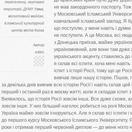
переселенці
окуповані
не
мав закордонного паспорту. Тож
території
ДУМУ Умма
у
Московський Ісламський Університ
молитовний майдан
навчальний ісламський заклад. Я
б
Ісламський культурний
що
поступлю, у
мене навіть і думки
центр міста Києва
не
поступити. А
це
Москва, всі люди 
з
Донецька приїхав, майже україно
Автор
україномовний, але вони там дуже 
editor
українського акценту, ставились до
я
склав всі іспити, хоча мені навіт
іспит з
історії Росії, тому що
це
Росі
вивчав лише нашу історію. Пішов, 
за
декілька днів вивчив всю історію Росії і навіть склав цей 
перший і останній раз в
моєму житті, коли я
складав іспит з
Виявилось, що
історія Росії зовсім інша. Все дуже схоже, 
зовсім інше. У
них більший наголос робиться на
ролі Москв
Україна майже зовсім ігноруються. Але я
склав всі іспити 
до
першого курсу Московського Ісламського Університету. 
роки і отримав перший червоний диплом
—
до
мене ніхто 