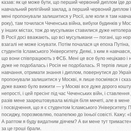
казав: як
це
може бути, що
перший червоний диплом їде до
навчальний релігійний заклад, а
перший червоний диплом ї
мені пропонували залишитися у
Росії, але коли я
там навча
року), там точилася Чеченська війна, вибухи будинків у
Мос
у
інших містах, тож до
мусульман ставилися дуже нетолера
В
Росії досі вважають, що
всі мусульмани
—
погані, що
нор
взагалі не
може існувати. Потім почалася ця
епоха Путіна,
студентів Ісламського Університету. Деякі, з
ким я
навчався,
що
вони співпрацюють з
ФСБ. Мені це
все було нецікаво і
дуже не
подобалась і Росія не
подобалась. Я
терпів лише д
навчання, отримати знання і диплом, повернутися до
Украї
пропонували залишитися у
Москві, я
лише посміявся і сказ
дуже важко було вижити
—
у
Москві все дуже дорого коштує
непрості, і цей пресінг під час Чеченських війн, і ставлення
разів мене заарештовувала міліція біля мечеті, але в
мене 
і посвідчення, що
я
є студентом Ісламського Університету.
посиджу, порозмовляю, поапелюю до
їхньої совісті. Кажу:
«
А
раптом я
буду видатним діячем? А
ви
мене тут тримаєте
за
це
гроші брали.