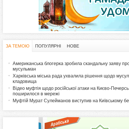
ЗА ТЕМОЮ
ПОПУЛЯРНІ
НОВЕ
H
(
а
Американська блогерка зробила скандальну заяву про
o
к
мусульман
т
Харківська міська рада ухвалила рішення щодо мусу
r
кладовища
и
Відео муфтія щодо російської атаки на Києво-Печерс
в
i
поширилося в мережі
н
Муфтій Мурат Сулейманов виступив на Київському б
а
z
в
к
o
л