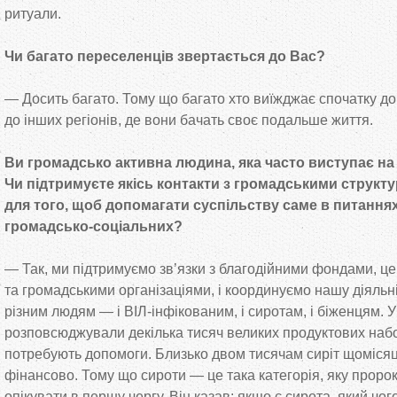
ритуали.
Чи
багато переселенців звертається до
Вас?
—
Досить багато. Тому що
багато хто виїжджає спочатку до
до
інших регіонів, де
вони бачать своє подальше життя.
Ви
громадсько активна людина, яка часто виступає на
Чи
підтримуєте якісь контакти з
громадськими структу
для того, щоб допомагати суспільству саме в
питання
громадсько-соціальних
?
—
Так, ми
підтримуємо зв
’
язки з
благодійними фондами, це
та
громадськими організаціями, і координуємо нашу діяльн
різним людям
—
і
ВІЛ-інфікованим
, і сиротам, і біженцям. У
розповсюджували декілька тисяч великих продуктових набо
потребують допомоги. Близько двом тисячам сиріт щоміся
фінансово. Тому що
сироти
—
це
така категорія, яку прор
опікувати в
першу чергу. Він казав: якщо є сирота, який чог