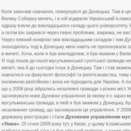
Коли закінчив навчання, повернувся до
Донецька. Там в
це
Велику Соборну мечеть, і в
ній відкрили Український Ісламс
одразу взяли до
викладацького складу цього університету. 
а
потім він закрився через певні проблеми, зокрема, не
вис
Через певний конфлікт між викладацьким складом і тим Ду
знаходилось тоді в
Донецьку, мені навіть не
пропонували з
в
мечеті. Хоча, коли я
був викладачем, я
був імамом у
Велик
Я
тоді пішов до
іншої мусульманської сунітської громади н
мечеті, яка й
до
сьогодні існує в
Донецьку. Там і став імамо
навчатися на
факультет філософії та
релігієзнавства, тому
іноземною релігійною і вона не
підходила для України. А
по
що
у
2008 році зібрались незалежні громади з
різних міст У
засновувати нове Духовне управління (в
якому я
є зараз м
мусульманська громада, в
якій я
був імамом у
Донецьку, бу
незалежних громад, що
засновували це
управління. У
2008
державну реєстрацію і стали
Духовним управлінням мус
«
Умма
»
. 25 січня 2009 року тут, у
Києві, у
цьому Ісламськом
відбувся перший з
’
їзд і я
був обраний муфтієм, а
також обр