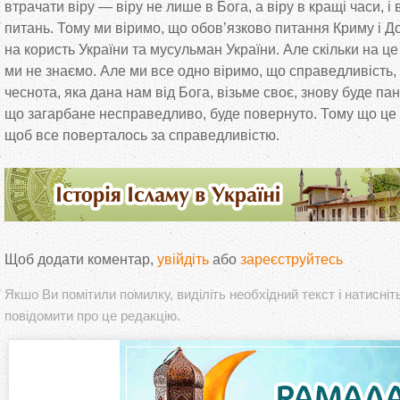
втрачати віру
—
віру не
лише в
Бога, а
віру в
кращі часи, і 
питань. Тому ми
віримо, що
обов
’
язково питання Криму і Д
на
користь України та
мусульман України. Але скільки на
це
ми
не
знаємо. Але ми
все одно віримо, що
справедливість,
чеснота, яка дана нам від Бога, візьме своє, знову буде пану
що
загарбане несправедливо, буде повернуто. Тому що
це
щоб все поверталось за
справедливістю.
Щоб додати коментар,
увійдіть
або
зареєструйтесь
Якшо Ви помітили помилку, виділіть необхідний текст і натисніт
повідомити про це редакцію.