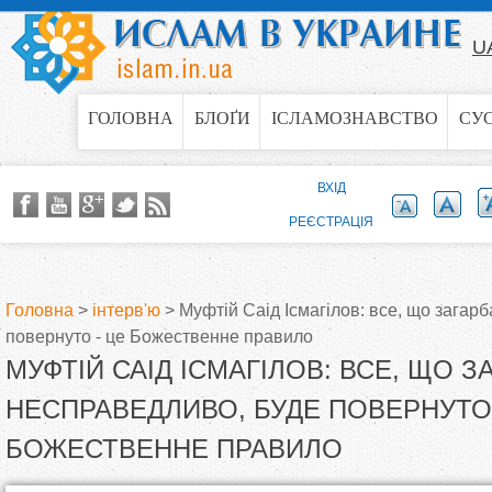
Jump to navigation
U
ГОЛОВНА
БЛОҐИ
ІСЛАМОЗНАВСТВО
СУ
ВХІД
РЕЄСТРАЦІЯ
Головна
>
інтерв'ю
>
Муфтій Саід Ісмагілов: все, що загар
повернуто - це Божественне правило
В
МУФТІЙ САІД ІСМАГІЛОВ: ВСЕ, ЩО З
и
НЕСПРАВЕДЛИВО, БУДЕ ПОВЕРНУТО 
БОЖЕСТВЕННЕ ПРАВИЛО
є