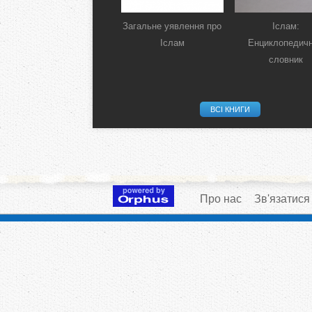
Загальне уявлення про
Іслам:
Іслам
Енциклопедич
словник
ВСІ КНИГИ
Про нас
Зв'язатися