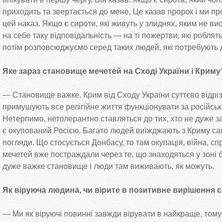
приходить та
звертається до
мене. Це
казав пророк і ми
пр
цей наказ. Якщо є сироти, які живуть у
злиднях, яким не
вис
на
себе таку відповідальність
—
на
ті пожертви, які роблят
потім розповсюджуємо серед таких людей, які потребують 
Яке зараз становище мечетей на
Сході України і Крим
—
Становище важке. Крим від Сходу України суттєво відріз
примушують все релігійне життя функціонувати за
російсь
Нетерпимо, нетолерантно ставляться до
тих, хто не
дуже з
є окупований Росією. Багато людей виїжджають з
Криму сам
погляди. Що
стосується Донбасу, то
там окупація, війна, сп
мечетей вже постраждали через те, що
знаходяться у
зоні 
дуже важке становище і люди там виживають, як
можуть.
Як
віруюча людина, чи
вірите в
позитивне вирішення с
—
Ми
як
віруючі повинні завжди вірувати в
найкраще, тому