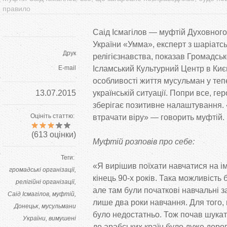
правило
Саід Ісмагілов
—
муфтій Духовного
України
«
Умма
»
, експерт з
шаріатсь
Друк
релігієзнавства, показав Громадсь
E-mail
Ісламський Культурний Центр в
Киє
особливості життя мусульман у
теп
13.07.2015
українській ситуації. Попри все, г
зберігає позитивне налаштування.
Оцініть статтю:
втрачати віру
»
—
говорить муфтій.
(
613
оцінки)
Муфтій розповів про себе:
Теги:
«
Я
вирішив поїхати навчатися на
і
громадські організації
кінець
90-х
років. Така можливість 
релігійні організації
але там були початкові навчальні з
Саід Ісмагілов
муфтій
лише два роки навчання. Для того,
Донецьк
мусульмани
було недостатньо. Тож почав шукати
України
вимушені
до
арабських країн було дуже дорог