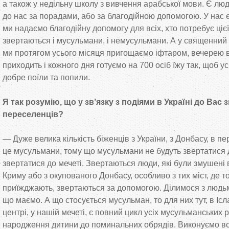
а
також у
недільну школу з
вивчення арабської мови. Є люд
до
нас за
порадами, або за
благодійною допомогою. У
нас 
ми
надаємо благодійну допомогу для всіх, хто потребує ціє
звертаються і мусульмани, і немусульмани. А
у
священний 
ми
протягом усього місяця пригощаємо іфтаром, вечерею вс
приходить і кожного дня готуємо на
700 осіб їжу так, щоб ус
добре поїли та
попили.
Я
так розумію, що
у
зв
’
язку з
подіями в
Україні до
Вас 
переселенців?
—
Дуже велика кількість біженців з
України, з
Донбасу, в
пе
це
мусульмани, тому що
мусульмани не
будуть звертатися 
звертатися до
мечеті. Звертаються люди, які були змушені 
Криму або з
окупованого Донбасу, особливо з
тих міст, де
то
приїжджають, звертаються за
допомогою. Ділимося з
людьм
що
маємо. А
що
стосується мусульман, то
для них тут, в
Ісл
центрі, у
нашій мечеті, є повний цикл усіх мусульманських 
народження дитини до
поминальних обрядів. Виконуємо вс