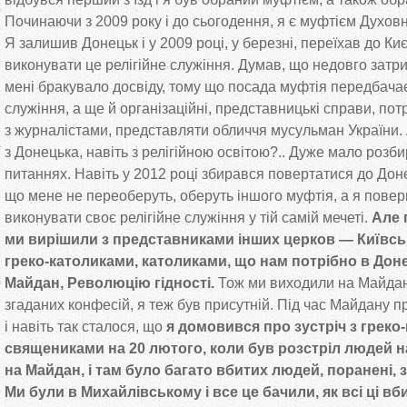
Починаючи з
2009 року і до
сьогодення, я
є муфтієм Духовн
Я
залишив Донецьк і у
2009 році, у
березні, переїхав до
Киє
виконувати це
релігійне служіння. Думав, що
недовго затр
мені бракувало досвіду, тому що
посада муфтія передбача
служіння, а
ще
й
організаційні, представницькі справи, пот
з
журналістами, представляти обличчя мусульман України.
з
Донецька, навіть з
релігійною освітою?.. Дуже мало розби
питаннях. Навіть у
2012 році збирався повертатися до
Доне
що
мене не
переоберуть, оберуть іншого муфтія, а
я
повер
виконувати своє релігійне служіння у
тій самій мечеті.
Але 
ми
вирішили з
представниками інших церков
—
Київсь
греко-католиками
, католиками, що
нам потрібно в
Доне
Майдан, Революцію гідності.
Тож ми
виходили на
Майдан
згаданих конфесій, я
теж був присутній. Під час Майдану п
і навіть так сталося, що
я
домовився про зустріч з
греко
священиками на
20 лютого, коли був розстріл людей н
на
Майдан, і там було багато вбитих людей, поранені,
Ми
були в
Михайлівському і все це
бачили, як
всі ці в