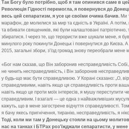
Так Богу було потрібно, щоб я
там опинився саме в
цей
Революція Гідності перемогла, я
повернувся до
Донець
весь цей сепаратизм, я
усе це
своїми очима бачив.
Ми
марафон, де
молилися за
мир та
єдність в
Україні. А
потім,
та
вбивати священиків, які були налаштовані патріотично, 
збиратися. І через те, що
терористи вже шукали мене, я
бу
минулого року покинути Донецьк і повернутися до
Києва. А
2015, загальні збори, з
’
їзд громад знову переобрали мене 
«
Бог нам сказав, що
Він заборонив несправедливість Собі,
не
чинить несправедливість, і Він заборонив несправедли
у
будь-що
має бути справедливою. У
Корані сказано:
„
О, ві
справедливими, навіть якщо ця
справедливість проти ваши
навіть якщо це
проти моїх інтересів, я
мушу переступити чер
справедливим. І взагалі
—
це
одна з
найважливіших мусуль
кажуть, що
в
мене загострене відчуття справедливості. То
я
бачу якесь пригнічення, тиранію, несправедливість, я
нік
Тоді, коли ми
там у
Донецьку стояли на
цьому молитов
нас на
танках і БТРах роз
’
їжджали сепаратисти, у
мене