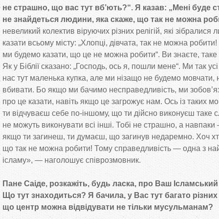
не
страшно, що
вас тут вб
’
ють?
“
. Я
казав:
„
Мені буде 
не
знайдеться людини, яка скаже, що
так не
можна роб
невеликий колектив віруючих різних релігій, які зібралися 
казати всьому місту:
„
Хлопці, дівчата, так не
можна робити! 
ми
будемо казати, що
це
не
можна робити
“
. Ви
знаєте, таке
Як
у
Біблії сказано:
„
Господь, ось я, пошли мене
“
. Ми
так ус
нас тут маленька купка, але ми
нізащо не
будемо мовчати, 
вбивати. Бо
якщо ми
бачимо несправедливість, ми
зобов
’
я
про це
казати, навіть якщо це
загрожує нам. Ось із таких м
ти
відчуваєш себе
по-іншому
, що
ти
дійсно виконуєш таке с
не
можуть виконувати всі інші. Тобі не
страшно, а
навпаки
якщо ти
загинеш, ти
думаєш, що
загинув недаремно. Хоч хт
що
так не
можна робити! Тому справедливість
—
одна з
на
ісламу
»
,
—
наголошує співрозмовник.
Пане Саіде, розкажіть, будь ласка, про Ваш Ісламськи
Що
тут знаходиться? Я
бачила, у
Вас тут багато різних
що
центр можна відвідувати не
тільки мусульманам?