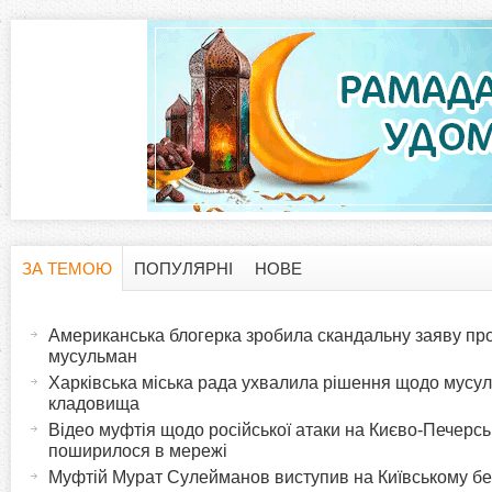
ЗА ТЕМОЮ
ПОПУЛЯРНІ
НОВЕ
H
(
а
Американська блогерка зробила скандальну заяву про
o
к
мусульман
т
Харківська міська рада ухвалила рішення щодо мусу
r
кладовища
и
Відео муфтія щодо російської атаки на Києво-Печерс
в
i
поширилося в мережі
н
Муфтій Мурат Сулейманов виступив на Київському б
а