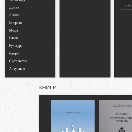
Думки
Аналіз
Інтерв'ю
Медіа
Блоґи
Культура
Історія
Суспільство
Актуально
КНИГИ