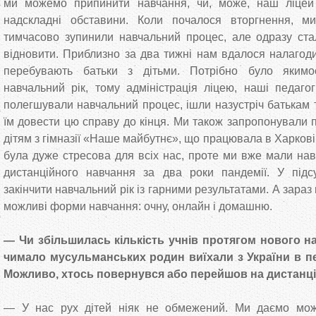
ми можемо припинити навчання, чи, може, наш ліцей 
надскладні обставини. Коли почалося вторгнення, м
тимчасово зупинили навчальний процес, але одразу ста
відновити. Приблизно за два тижні нам вдалося налагодит
перебувають батьки з дітьми. Потрібно було яким
навчальний рік, тому адміністрація ліцею, наші педаг
полегшували навчальний процес, ішли назустріч батькам 
їм довести цю справу до кінця. Ми також запропонували 
дітям з гімназії «Наше майбутнє», що працювала в Харкові
була дуже стресова для всіх нас, проте ми вже мали нави
дистанційного навчання за два роки пандемії. У під
закінчити навчальний рік із гарними результатами. А зараз
можливі форми навчання: очну, онлайн і домашню.
— Чи збільшилась кількість учнів протягом нового 
чимало мусульманських родин виїхали з України в пе
Можливо, хтось повернувся або перейшов на дистанц
— У нас рух дітей ніяк не обмежений. Ми даємо мож