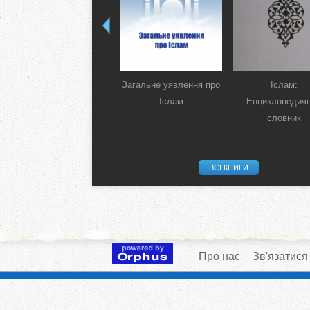
Загальне уявлення про
Іслам:
Іслам
Енциклопедич
словник
ВСІ КНИГИ
Про нас
Зв'язатися