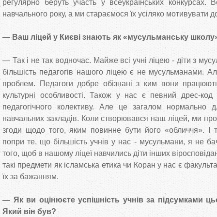
регулярно беруть участь у всеукраїнських конкурсах. 
навчального року, а ми стараємося їх усіляко мотивувати до
— Ваш ліцей у Києві знають як «мусульманську школу»
— Так і не так водночас. Майже всі учні ліцею - діти з му
більшість педагогів нашого ліцею є не мусульманами. А
проблем. Педагоги добре обізнані з ким вони працюють
культурні особливості. Також у нас є певний дрес-код 
педагогічного колективу. Але це загалом нормально д
навчальних закладів. Коли створювався наш ліцей, ми пр
згоди щодо того, яким повинне бути його «обличчя». І т
попри те, що більшість учнів у нас - мусульмани, я не 
того, щоб в нашому ліцеї навчились діти інших віросповідань
такі предмети як ісламська етика чи Коран у нас є факульт
їх за бажанням.
— Як ви оцінюєте успішність учнів за підсумками ц
Який він був?