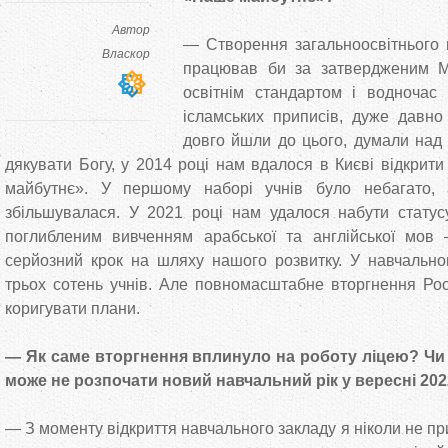
Автор
— Створення загальноосвітнього 
Власкор
працював би за затвердженим 
освітнім стандартом і водночас 
ісламських приписів, дуже давн
довго йшли до цього, думали над м
дякувати Богу, у 2014 році нам вдалося в Києві відкрит
майбутнє». У першому наборі учнів було небагато, 
збільшувалася. У 2021 році нам удалося набути статусу
поглибленим вивченням арабської та англійської мо
серйозний крок на шляху нашого розвитку. У навчально
трьох сотень учнів. Але повномасштабне вторгнення Рос
коригувати плани.
— Як саме вторгнення вплинуло на роботу ліцею? Чи 
може не розпочати новий навчальний рік у вересні 20
— З моменту відкриття навчального закладу я ніколи не пр