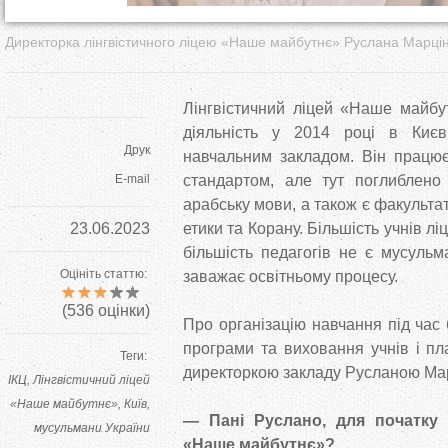
Директорка лінгвістичного ліцею «Наше майбутнє» Руслана Марц
Лінгвістичний ліцей «Наше майбу
діяльність у 2014 році в Києв
Друк
навчальним закладом. Він працює
E-mail
стандартом, але тут поглиблено 
арабську мови, а також є факультат
23.06.2023
етики та Корану. Більшість учнів л
більшість педагогів не є мусуль
Оцініть статтю:
заважає освітньому процесу.
(
536
оцінки)
Про організацію навчання під час 
програми та виховання учнів і пл
Теги:
директоркою закладу Русланою Ма
ІКЦ
Лінгвістичний ліцей
«Наше майбутнє»
Київ
— Пані Руслано, для початку 
мусульмани України
«Наше майбутнє»?