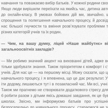
навчання та поважаємо вибір батьків. У кожної родини сво
Якщо люди вирішили переїхати на якийсь час, дитина ав
до онлайн-класу. В умовах бойових дій ми, звичайно, 
спрощення та полегшення навчального процесу, й досвід
нас більшої гнучкости та вміння розв’язувати проблеми 
різних категорій учнів та їх родин.
— Чим, на вашу думку, ліцей «Наше майбутнє» від
загальноосвітніх закладів?
— Ми робимо значний акцент на вихованні дітей, адже в
тільки здобувати знання. Також пріоритетом є комфорт і с
учнів. Для нас це — на першому місці. Можу сказати, що ц
навчального процесу, і я впевнена, що це дає результат. У
іти додому, лишаються тут і в позакласний час. Ми всі, учні
Також ми прагнемо не створювати додаткового стресу для
б робити разом з дітьми якісь домашні завдання, як це бу
школах. Звісно, ми інформуємо батьків про успішні
безпосередньо до навчального процесу стараємося не за