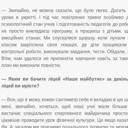
— Звичайно, не можна сказати, що було легко. Досить 
уроки в укритті. І під час повітряних тривог особливо
психологічний стан учнів і підготованість педагогів до робо
не просто викладаєш програму, а працюєш з дітьми, щ
емоційних станах. Ми спускалися щоразу, коли лунали 
класом закріплена своя локація, де діти працювали
контрольні роботи, виконували завдання, тести. Обідали, 
Втім, нам удалося не припиняти навчання навіть за так
план ми виконали повністю.
— Яким ви бачите ліцей «Наше майбутнє» за декіль
ліцей ви мрієте?
— Все, що я можу, кожен сантиметр себе я вкладаю в цю шк
мені, звичайно, хочеться, щоб наші учні мали більш
вистачає спеціального спортивного майданчика прост
цікавіше проводити урок фізичної культури. Це якщо каза
бік. А загалом ми прагнемо подальшого розвитку та мрієм