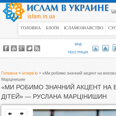
Jump to navigation
U
ГОЛОВНА
БЛОҐИ
ІСЛАМОЗНАВСТВО
СУ
ВХІД
РЕЄСТРАЦІЯ
Головна
>
інтерв'ю
>
«Ми робимо значний акцент на вихов
Марцінишин
В
«МИ РОБИМО ЗНАЧНИЙ АКЦЕНТ НА 
и
ДІТЕЙ» — РУСЛАНА МАРЦІНИШИН
є