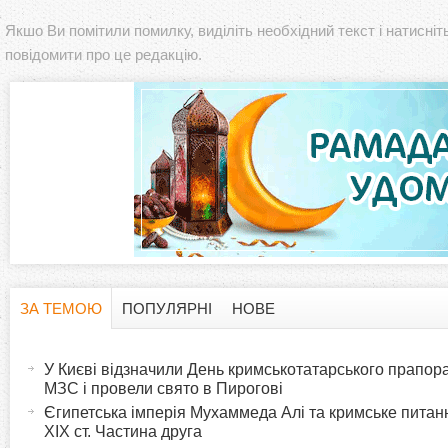
Якшо Ви помітили помилку, виділіть необхідний текст і натисніт
повідомити про це редакцію.
ЗА ТЕМОЮ
ПОПУЛЯРНІ
НОВЕ
H
(
а
У Києві відзначили День кримськотатарського прапора:
o
к
МЗС і провели свято в Пирогові
т
Єгипетська імперія Мухаммеда Алі та кримське питанн
r
XIX ст. Частина друга
и