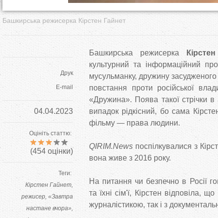
Башкирська режисерка Кірстен Гайнет
Башкирська режисерка
Кірстен
культурний та інформаційний про
Друк
мусульманку, дружину засудженого 
E-mail
повстання проти російської влад
«Дружина». Поява такої стрічки в
04.04.2023
випадок рідкісний, бо сама Кірст
фільму — права людини.
Оцініть статтю:
QIRIM.News
поспілкувалися з Кірст
(
454
оцінки)
вона живе з 2016 року.
Теги:
На питання чи безпечно в Росії г
Кірстен Гайнет
та їхні сім'ї, Кірстен відповіла, що
режисер
«Завтра
журналістикою, так і з документаль
настане вчора»