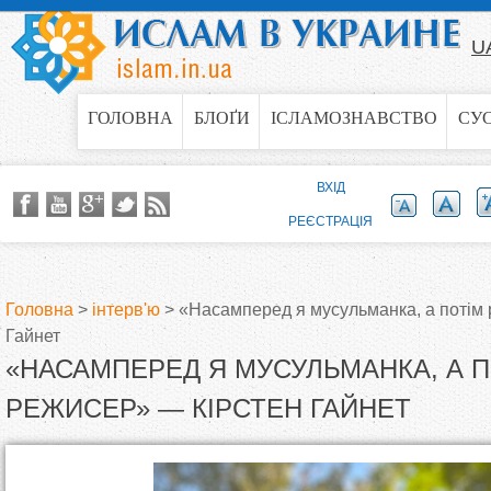
Jump to navigation
U
ГОЛОВНА
БЛОҐИ
ІСЛАМОЗНАВСТВО
СУ
ВХІД
РЕЄСТРАЦІЯ
Головна
>
інтерв'ю
>
«Насамперед я мусульманка, а потім
Гайнет
В
«НАСАМПЕРЕД Я МУСУЛЬМАНКА, А 
и
РЕЖИСЕР» — КІРСТЕН ГАЙНЕТ
є