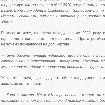
тероризму». Ми розпочали в січні 2019 року зйомки, що 
тижні. Вони проходили в Сімферополі, Бахчисараї та по 
містами, селищами, знімали, й загалом у нас жодних п
зйомок.
Режисерка каже, що після виходу фільму 2022 року 
відправляти його на різні кінофестивалі. Проте російсь
негативно позначилося на долі картини:
— Було багато петицій підписано, щоб не брати росій
європейських кінофестивалів, і тому мені надходили від
змінили навіть адресу відправлення, поставили «Туреччи
Жінка зізнається, що поєднувати обов'язки дружини та м
зйомками не так просто:
— Коли я знімала фільм «Завтра настане вчора», ми їз
чоловіком, з татом та з дитиною. З татом ми їздили без