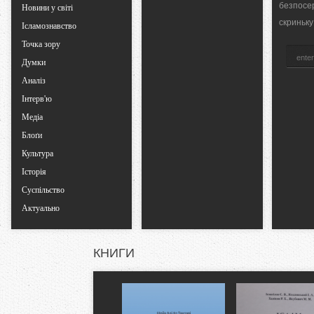
безпосе
b
Новини у світі
скриньку
Ісламознавство
s
Точка зору
Думки
Аналіз
Інтерв'ю
Медіа
Блоґи
Культура
Історія
Суспільство
Актуально
КНИГИ