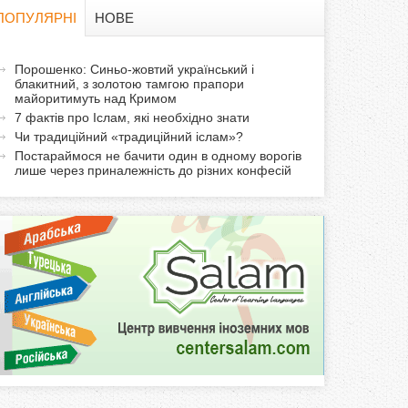
в
ПОПУЛЯРНІ
НОВЕ
а
а
Порошенко: Синьо-жовтий український і
ф
блакитний, з золотою тамгою прапори
к
майоритимуть над Кримом
т
о
7 фактів про Іслам, які необхідно знати
и
Чи традиційний «традиційний іслам»?
р
в
Постараймося не бачити один в одному ворогів
лише через приналежність до різних конфесій
н
м
а
в
а
к
л
а
д
к
а