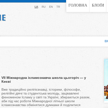
Jump to navigation
ГОЛОВНА
БЛОҐИ
UA
RU
EN
TR
ВХ
VII Міжнародна ісламознавча школа цьогоріч — у
Києві
Вже традиційно релігієзнавці, історики, філософи,
релігійні діячі та студентська молодь, зацікавлені
феноменом Ісламу у світі та Україні, збираються разом,
аби під час роботи Міжнародної літньої школи
ісламознавства обмінятися думками й поділитися