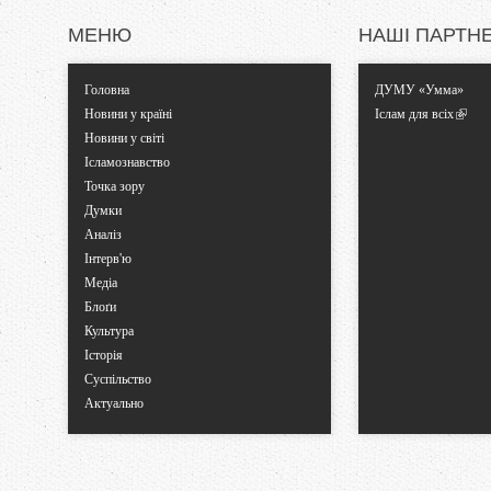
МЕНЮ
НАШІ ПАРТН
Головна
ДУМУ «Умма»
Новини у країні
Іслам для всіх
Новини у світі
Ісламознавство
Точка зору
Думки
Аналіз
Інтерв'ю
Медіа
Блоґи
Культура
Історія
Суспільство
Актуально