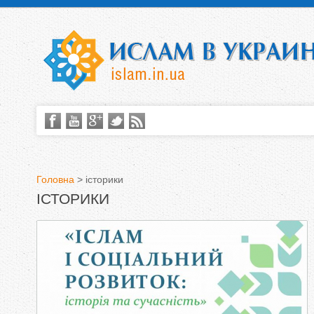
Головна
>
історики
ІСТОРИКИ
В
и
є
т