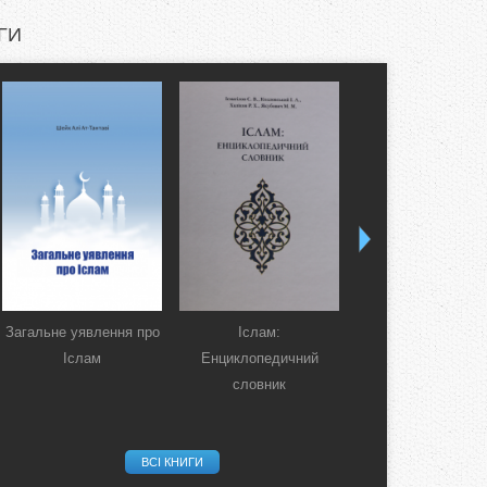
ГИ
Загальне уявлення про
Іслам:
Коран. Перекла
Іслам
Енциклопедичний
смислів українсь
словник
мовою
ВСІ КНИГИ