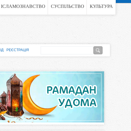
ІСЛАМОЗНАВСТВО
СУСПІЛЬСТВО
КУЛЬТУРА
П
ІД
РЕЄСТРАЦІЯ
о
П
ш
о
у
к
ш
у
к
о