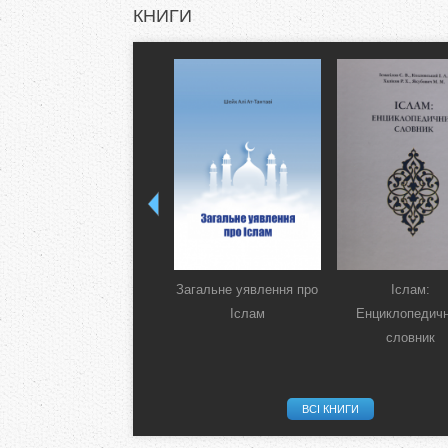
КНИГИ
Загальне уявлення про
Іслам:
Іслам
Енциклопедич
словник
ВСІ КНИГИ