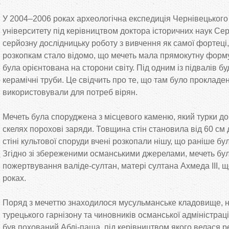
У 2004–2006 роках археологічна експедиція Чернівецького
університету під керівництвом доктора історичних наук С
серйозну дослідницьку роботу з вивчення як самої фортеці, 
розкопкам стало відомо, що мечеть мала прямокутну форму
була орієнтована на сторони світу. Під одним із підвалів бу
керамічні труби. Це свідчить про те, що там було прокладе
використовували для потреб вірян.
Мечеть була споруджена з місцевого каменю, який турки д
скелях порохові заряди. Товщина стін становила від 60 см 
стіні культової споруди вчені розкопали нішу, що раніше бу
Згідно зі збереженими османськими джерелами, мечеть бу
пожертвування валіде-султан, матері султана Ахмеда ІІІ, 
роках.
Поряд з мечеттю знаходилося мусульманське кладовище, н
турецького гарнізону та чиновників османської адміністрац
був похований Абді-паша, під керівництвом якого велася р