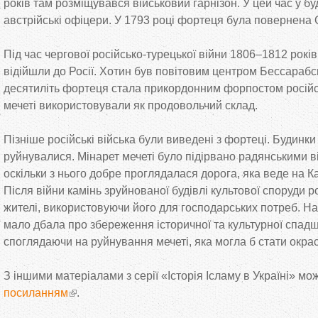
років там розміщувався військовий гарнізон. У цей час у бу
австрійські офіцери. У 1793 році фортеця була повернена О
Під час чергової російсько-турецької війни 1806–1812 рокі
відійшли до Росії. Хотин був повітовим центром Бессарабськ
десятиліть фортеця стала прикордонним форпостом російсь
мечеті використовували як продовольчий склад.
Пізніше російські війська були виведені з фортеці. Будинки
руйнувалися. Мінарет мечеті було підірвано радянськими ві
оскільки з нього добре проглядалася дорога, яка веде на К
Після війни камінь зруйнованої будівлі культової споруди р
жителі, використовуючи його для господарських потреб. На
мало дбала про збереження історичної та культурної спад
споглядаючи на руйнування мечеті, яка могла б стати окрас
З іншими матеріалами з серії «Історія Ісламу в Україні» м
посиланням
.