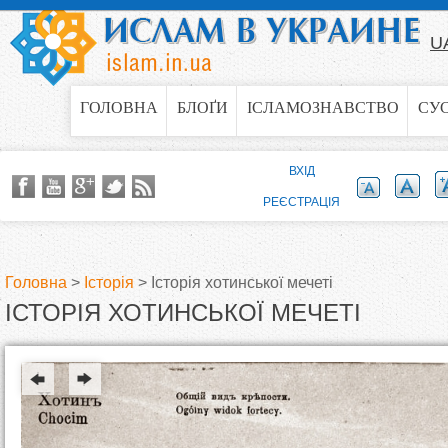
Jump to navigation
U
ГОЛОВНА
БЛОҐИ
ІСЛАМОЗНАВСТВО
СУ
ВХІД
РЕЄСТРАЦІЯ
Головна
>
Історія
>
Історія хотинської мечеті
ІСТОРІЯ ХОТИНСЬКОЇ МЕЧЕТІ
В
и
є