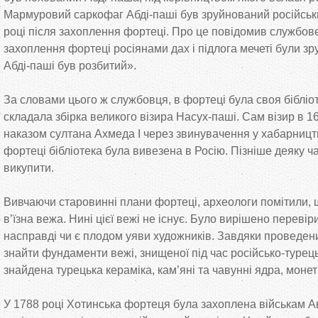
Мармуровий саркофаг Абді-паші був зруйнований російськ
році після захоплення фортеці. Про це повідомив службове
захоплення фортеці росіянами дах і підлога мечеті були зр
Абді-паші був розбитий».
За словами цього ж службовця, в фортеці була своя бібліот
складала збірка великого візира Насух-паші. Сам візир в 1
наказом султана Ахмеда I через звинувачення у хабарницт
фортеці бібліотека була вивезена в Росію. Пізніше деяку ч
викупити.
Вивчаючи старовинні плани фортеці, археологи помітили, 
в’їзна вежа. Нині цієї вежі не існує. Було вирішено перевір
насправді чи є плодом уяви художників. Завдяки проведен
знайти фундаменти вежі, знищеної під час російсько-турець
знайдена турецька кераміка, кам’яні та чавунні ядра, монет
У 1788 році Хотинська фортеця була захоплена військам Авс