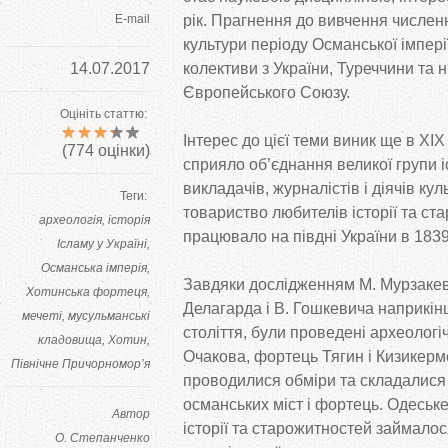
E-mail
рік. Прагнення до вивчення численн
культури періоду Османської імпері
14.07.2017
колективи з України, Туреччини та н
Європейського Союзу.
Оцініть статтю:
Інтерес до цієї теми виник ще в XIX
(
774
оцінки)
сприяло об’єднання великої групи і
викладачів, журналістів і діячів ку
Теги:
товариство любителів історії та ст
археологія
історія
працювало на півдні України в 183
Ісламу у Україні
Османська імперія
Завдяки дослідженням М. Мурзакев
Хотинська фортеця
Делагарда і В. Гошкевича наприкін
мечеті
мусульманські
століття, були проведені археологіч
кладовища
Хотин
Очакова, фортець Тягин і Кизикер
Північне Причорномор’я
проводилися обміри та складалися
османських міст і фортець. Одеськ
Автор
історії та старожитностей займало
О. Степанченко