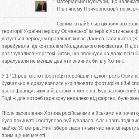
матеріальної культури, що належать
Північному Причорномор’ї тюркськ
Одним із найбільш цікавих археолог
території України періоду Османської імперії є Хотинська ф
датується періодом правління князя Данила Галицького (XIII
перебувала під контролем Молдавського князівства. Під ст
розігрувалися жорстокі битви, що вплинули на долю всієї Є
нарахували не менше дев’яти значних битв у Хотині.
У 1711 році місто і фортеця перейшли під контроль Османсь
буквально відразу взялися укріплювати фортифікаційні сп
цього французьких військових інженерів. Був заглиблений р
Тоді ж для потреб гарнізону недалеко від фортеці було зве
Після захоплення Хотина російськими військами на початку
була покинута і поступово руйнувалася. Але навіть тоді ви
майже 30 метрів. Нині збереглася тільки частина мінарету в
приміщення мечеті.