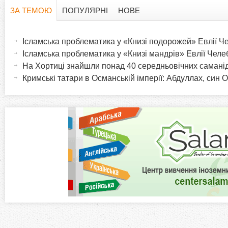
ЗА ТЕМОЮ
ПОПУЛЯРНІ
НОВЕ
H
(
а
Ісламська проблематика у «Книзі подорожей» Евлії Че
o
к
Ісламська проблематика у «Книзі мандрів» Евлії Челе
т
На Хортиці знайшли пона
r
и
Кримські татари в Османській імперії: Абдуллах, син 
в
i
н
а
z
в
к
o
л
а
n
д
к
t
а
)
a