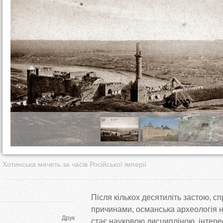
т
у
т
Хотинська мечеть за часів Російської імперії
Після кількох десятиліть застою, 
причинами, османська археологія на
Друк
стає науковою дисципліною, інтерес