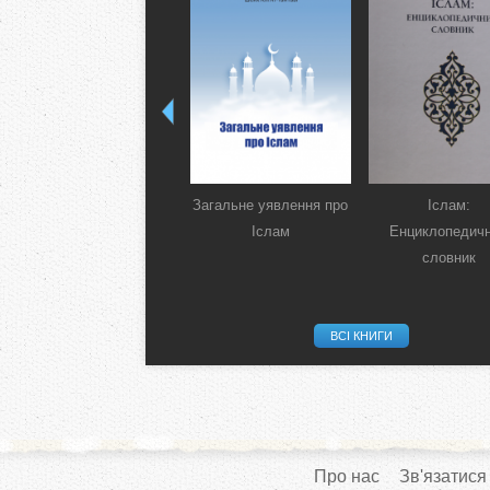
Загальне уявлення про
Іслам:
Іслам
Енциклопедич
словник
ВСІ КНИГИ
Про нас
Зв'язатися