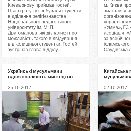
Києва знову приймав гостей.
м. Києва про
Цього разу тут побували студенти
змагалися чи
відділення релігієзнавства
організован
Національного педагогічного
управлінням
університету ім. М. П.
«Умма», ГС 
Драгоманова, які дізналися про
асоціація «
можливість такого відвідування
за всебічної
від колишньої студентки. Гостей
ісламського
зустрічав глава відділу...
Саудівська А
Українські мусульмани
Китайська п
вдосконалюють мистецтво
мусульмана
читання сур Корану
всі копії К
25.10.2017
02.10.2017