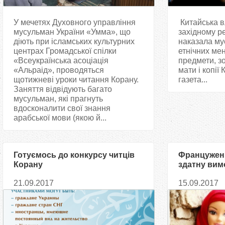
У мечетях Духовного управління
Китайська вл
мусульман України «Умма», що
західному р
діють при ісламських культурних
наказала му
центрах Громадської спілки
етнічних мен
«Всеукраїнська асоціація
предмети, з
«Альраід», проводяться
мати і копії
щотижневі уроки читання Корану.
газета...
Заняття відвідують багато
мусульман, які прагнуть
вдосконалити свої знання
арабської мови (якою й...
Готуємось до конкурсу читців
Француженк
Корану
здатну вим
21.09.2017
15.09.2017