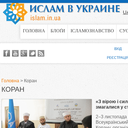
Jump to navigation
U
ГОЛОВНА
БЛОҐИ
ІСЛАМОЗНАВСТВО
СУ
ВХІД
РЕЄСТРАЦІ
Головна
>
Коран
КОРАН
В
«З вірою і си
и
змагалися у с
2–3 листопада 
є
Всеукраїнський
Корану, органі