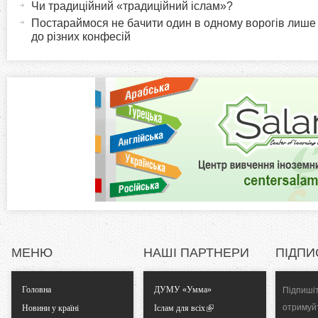
r
и
Чи традиційний «традиційний іслам»?
в
Постараймося не бачити один в одному ворогів лише
i
до різних конфесій
н
а
z
в
к
o
л
а
n
д
к
t
а
)
a
l
МЕНЮ
НАШІ ПАРТНЕРИ
ПІДПИ
T
Головна
ДУМУ «Умма»
Підпишіт
a
отримуй
Новини у країні
Іслам для всіх