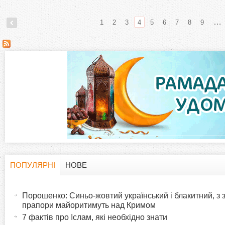
…
1
2
3
4
5
6
7
8
9
С
т
о
р
і
н
ПОПУЛЯРНІ
НОВЕ
H
(
к
а
Порошенко: Синьо-жовтий український і блакитний, з
o
к
прапори майоритимуть над Кримом
и
т
7 фактів про Іслам, які необхідно знати