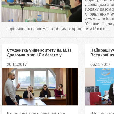
т
асоціацією з 
Корану разом 
управлінням м
у
«Умма» та Кон
України. Після
т
спричиненої повномасштабним вторгненням Росії в...
Студентка університету ім. М. П.
Найкращі у
Драгоманова: «Як багато у
Всеукраїнс
мене було нічим не
знавців Кор
20.11.2017
06.11.2017
підтверджених стереотипів про
Іслам і мусульман!»
Ісламський культурний центр м.
В Ісламсько