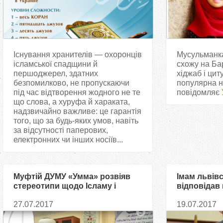
Існування хранителів — охоронців
Мусульманка
ісламської спадщини й
схожу на Ба
першоджерел, здатних
хіджаб і цит
безпомилково, не пропускаючи
популярна на
під час відтворення жодного не те
повідомляє
що слова, а хуруфа й хараката,
надзвичайно важливе: це гарантія
того, що за будь-яких умов, навіть
за відсутності паперових,
електронних чи інших носіїв...
Муфтій ДУМУ «Умма» розвіяв
Імам львівс
стереотипи щодо Ісламу і
відповідав
мусульман
«анкети Пр
27.07.2017
19.07.2017