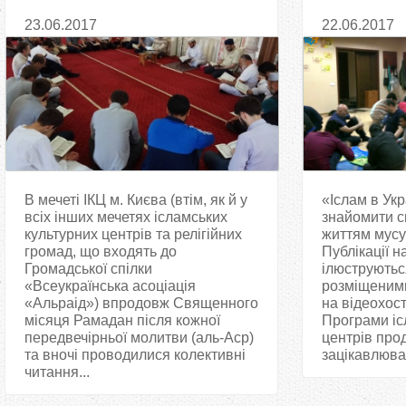
завершили колективні читання
розширення
23.06.2017
22.06.2017
Корану
В мечеті ІКЦ м. Києва (втім, як й у
«Іслам в Ук
всіх інших мечетях ісламських
знайомити с
культурних центрів та релігійних
життям мусу
громад, що входять до
Публікації н
Громадської спілки
ілюструютьс
«Всеукраїнська асоціація
розміщеними
«Альраід») впродовж Священного
на відеохос
місяця Рамадан після кожної
Програми іс
передвечірньої молитви (аль-Аср)
центрів про
та вночі проводилися колективні
зацікавлюват
читання...