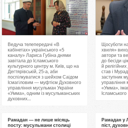
Ведуча телепередачі «В
Щосуботи на
кабінетах» українського «5
хвиля» вихо
каналу» Лариса Губіна днями
автори та в
завітала до Ісламського
до бесіди ці
культурного центру м. Київ, що на
й релігійних 
Дегтярівській, 25-а, аби
став і Мура
поспілкуватися з шейхом Саідом
заступник м
Ісмагіловим — муфтієм Духовного
управління 
управління мусульман України
«Умма», імам
«Умма», одним із мусульманських
Ісламського 
духовних...
Рамадан — не лише місяць
Рамадан у 
посту: мусульмани столиці
піст, духов