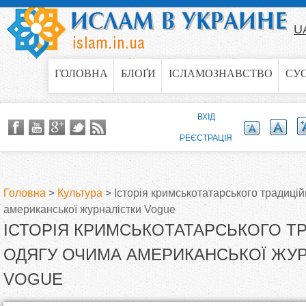
Jump to navigation
U
ГОЛОВНА
БЛОҐИ
ІСЛАМОЗНАВСТВО
СУ
ВХІД
РЕЄСТРАЦІЯ
Головна
>
Культура
>
Історія кримськотатарського традиці
американської журналістки Vogue
В
ІСТОРІЯ КРИМСЬКОТАТАРСЬКОГО Т
и
ОДЯГУ ОЧИМА АМЕРИКАНСЬКОЇ ЖУР
VOGUE
є