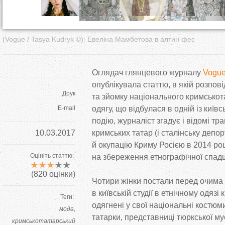
(Vogue / Tasya Kudryk ©): Евеліна Мамбетова в алтин фес
Оглядач глянцевого журналу
Vogu
опублікувала статтю, в
якій розпов
Друк
та
зйомку національного кримськот
E-mail
одягу, що
відбулася в
одній із київ
подію, журналіст згадує і відомі тра
10.03.2017
кримських татар (і сталінську депор
й
окупацію Криму Росією в
2014 роц
Оцініть статтю:
на
збереження етнографічної спад
(
820
оцінки)
Чотири жінки постали перед очима 
в
київській студії в
етнічному одязі 
Теги:
одягнені у
свої національні костюм
мода
татарки, представниці тюркської му
кримськотатарський