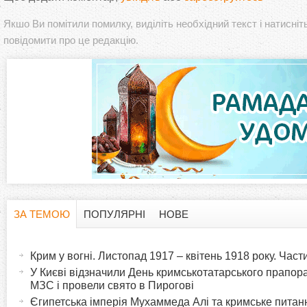
Якшо Ви помітили помилку, виділіть необхідний текст і натисніт
повідомити про це редакцію.
ЗА ТЕМОЮ
ПОПУЛЯРНІ
НОВЕ
H
(
а
Крим у вогні. Листопад 1917 – квітень 1918 року. Час
o
к
У Києві відзначили День кримськотатарського прапора:
т
МЗС і провели свято в Пирогові
r
и
Єгипетська імперія Мухаммеда Алі та кримське питанн