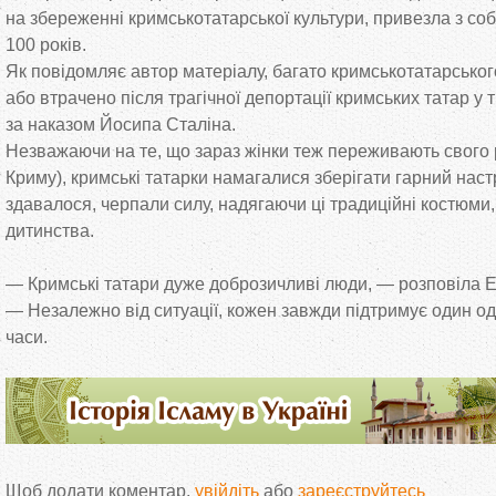
на
збереженні кримськотатарської культури, привезла з
соб
100 років.
Як
повідомляє автор матеріалу, багато кримськотатарсько
або втрачено після трагічної депортації кримських татар у
т
за
наказом Йосипа Сталіна.
Незважаючи на
те, що
зараз жінки теж переживають свого 
Криму), кримські татарки намагалися зберігати гарний настр
здавалося, черпали силу, надягаючи ці традиційні костюми,
дитинства.
—
Кримські татари дуже доброзичливі люди,
—
розповіла Е
—
Незалежно від ситуації, кожен завжди підтримує один од
часи.
Щоб додати коментар,
увійдіть
або
зареєструйтесь