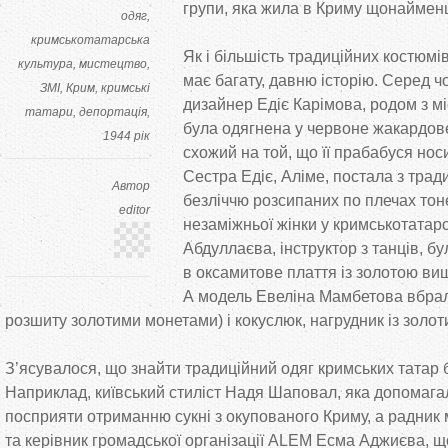
групи, яка жила в
Криму щонаймен
одяг
кримськотатарська
Як
і більшість традиційних костюмі
культура
мистецтво
має багату, давню історію. Серед ч
ЗМІ
Крим
кримські
дизайнер Едіє Карімова, родом з
мі
татари
депортація
була одягнена у
червоне жакардове 
1944 рік
схожий на
той, що
її прабабуся нос
Сестра Едіє, Аліме, постала з
трад
Автор
безліччю розсипаних по
плечах тон
editor
незаміжньої жінки у
кримськотатарс
Абдуллаєва, інструктор з
танців, б
в
оксамитове плаття із золотою виш
А
модель Евеліна Мамбетова вбра
розшиту золотими монетами) і кокуслюк, нагрудник із золот
З’ясувалося, що
знайти традиційний одяг кримських татар 
Наприклад, київський стиліст Надя Шаповал, яка допомагал
посприяти отриманню сукні з
окупованого Криму, а
радник 
та
керівник громадської організації ALEM Есма Аджиєва, щ