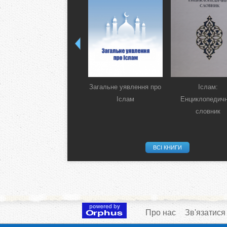
Загальне уявлення про
Іслам:
Іслам
Енциклопедич
словник
ВСІ КНИГИ
Про нас
Зв'язатися