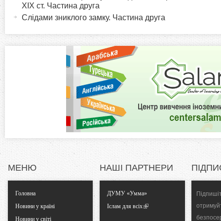
XIX ст. Частина друга
в
i
Слідами зниклого замку. Частина друга
н
а
z
в
к
o
л
а
n
д
к
t
а
)
a
l
МЕНЮ
НАШІ ПАРТНЕРИ
ПІДПИ
T
Головна
ДУМУ «Умма»
Підпишіт
a
отримуй
Новини у країні
Іслам для всіх
безпосе
Новини у світі