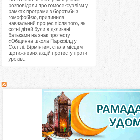
розповідали про гомосексуалізм у
рамках програми з боротьби з
гомофобією, припинила
навчальний процес після того, як
сотні дітей були відкликані
батьками на знак протесту.
«Общинна школа Паркфілд у
Солтлі, Бірмінгем, стала місцем
щотижневих акцій протесту проти
уроків...