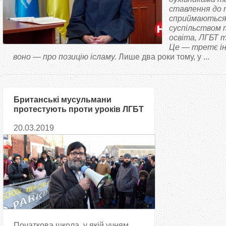
т
ставлення до 
сприймаються
суспільством 
у
освіта, ЛГБТ т
Це — третє інт
т
воно — про позицію ісламу.
Лише два роки тому, у ...
Британські мусульмани
протестують проти уроків ЛГБТ
у школах Бірмінгема
20.03.2019
Початкова школа, у якій учням