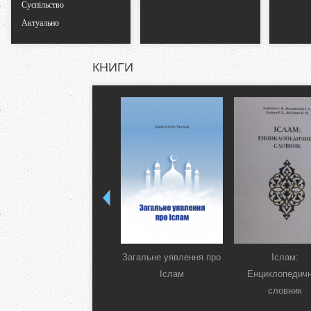
Суспільство
Актуально
КНИГИ
Загальне уявлення про
Іслам:
Іслам
Енциклопедич
словник