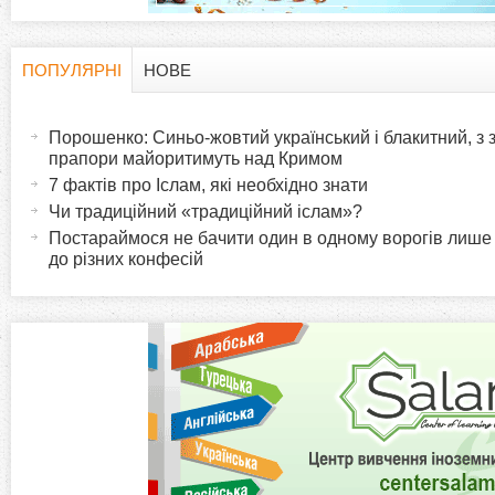
ПОПУЛЯРНІ
НОВЕ
H
(
а
Порошенко: Синьо-жовтий український і блакитний, з
o
к
прапори майоритимуть над Кримом
т
7 фактів про Іслам, які необхідно знати
r
и
Чи традиційний «традиційний іслам»?
в
Постараймося не бачити один в одному ворогів лише
i
до різних конфесій
н
а
z
в
к
o
л
а
n
д
к
t
а