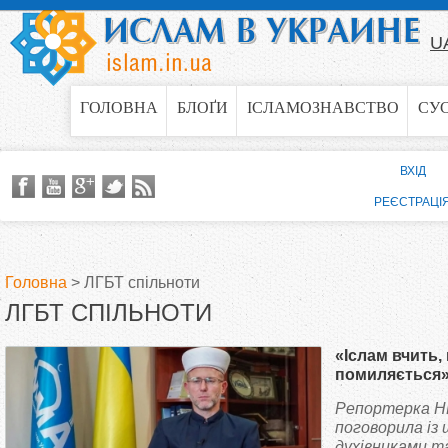
Jump to navigation
U
ГОЛОВНА
БЛОҐИ
ІСЛАМОЗНАВСТВО
СУ
ВХІД
РЕЄСТРАЦІ
Головна
>
ЛГБТ спільноти
ЛГБТ СПІЛЬНОТИ
В
«Іслам вчить,
и
помиляється»
України — пр
Репортерка Н
є
як явище, інт
поговорила із
права жінок
духівниками т